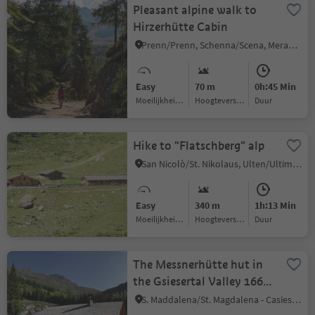
Pleasant alpine walk to
Hirzerhütte Cabin
Prenn/Prenn, Schenna/Scena, Meran/Merano and environs
Easy
70 m
0h:45 Min
Moeilijkheidsgraad
Hoogteverschil
Duur
Hike to "Flatschberg" alp
San Nicolò/St. Nikolaus, Ulten/Ultimo, Meran/Merano and environs
Easy
340 m
1h:13 Min
Moeilijkheidsgraad
Hoogteverschil
Duur
The Messnerhütte hut in
the Gsiesertal Valley 1660
m
S. Maddalena/St. Magdalena - Casies/Gsies, Gsies/Valle di Casies