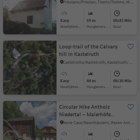
Circular Hike
Prissiano/Prissian, Tisens/Tesimo, Meran/Merano and environs
Easy
59 m
0h:43 Min
Moeilijkheidsgraad
Hoogteverschil
Duur
Loop-trail of the Calvary
hill in Kastelruth
Castelrotto/Kastelruth, Kastelruth/Castelrotto, Dolomites Region Seiser Alm
Easy
44 m
0h:30 Min
Moeilijkheidsgraad
Hoogteverschil
Duur
Circular Hike Antholz
Niedertal – Maierhöfe
Farms – Antholz Mittertal
Nove Case/Neunhäusern, Rasen-Antholz/Rasun Anterselva, Dolomites Region Kronplatz/Plan de Corones