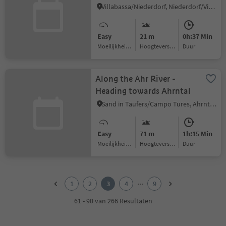
Mooskircherunde/Passeggiata
Villabassa/Niederdorf, Niederdorf/Villabassa, Dolomites Region 3 Zinnen
"Mooskirche" circuit -
Niederdorf/Villabassa
Easy
21 m
0h:37 Min
Moeilijkheidsgraad
Hoogteverschil
Duur
Along the Ahr River -
Heading towards Ahrntal
Sand in Taufers/Campo Tures, Ahrntal/Valle Aurina
Easy
71 m
1h:15 Min
Moeilijkheidsgraad
Hoogteverschil
Duur
1
2
...
1
2
3
4
9
3
4
61 - 90 van 266 Resultaten
5
6