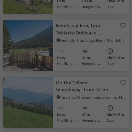
Easy
193 m
1h:40 Min
Moeilijkheidsgraad
Hoogteverschil
Duur
Family walking tour:
Toblach/Dobbiaco -
Toblach/Dobbiaco lake -
Gandelle-Franadega-Fienili/Kandellen-Frondeigen-Stadlern, Toblach/Dobbiaco, Dolomites Region 3 Zinnen
Nature Educational Trail -
Toblach
Easy
61 m
2h:30 Min
Moeilijkheidsgraad
Hoogteverschil
Duur
On the "Oberer
Wiesenweg" from Tesimo
to Prissiano
Prissiano/Prissian, Tisens/Tesimo, Meran/Merano and environs
Easy
47 m
0h:28 Min
Moeilijkheidsgraad
Hoogteverschil
Duur