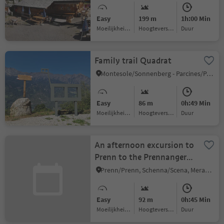
Easy
199 m
1h:00 Min
Moeilijkheidsgraad
Hoogteverschil
Duur
Family trail Quadrat
Montesole/Sonnenberg - Parcines/Partschins, Partschins/Parcines, Meran/Merano and environs
Easy
86 m
0h:49 Min
Moeilijkheidsgraad
Hoogteverschil
Duur
An afternoon excursion to
Prenn to the Prennanger
Mountain Lodge
Prenn/Prenn, Schenna/Scena, Meran/Merano and environs
Easy
92 m
0h:45 Min
Moeilijkheidsgraad
Hoogteverschil
Duur