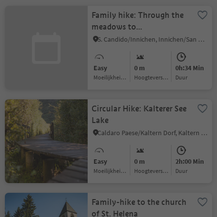
Family hike: Through the
meadows to
Versicaco/Vierschach
S. Candido/Innichen, Innichen/San Candido, Dolomites Region 3 Zinnen
Easy
0 m
0h:34 Min
Moeilijkheidsgraad
Hoogteverschil
Duur
Circular Hike: Kalterer See
Lake
Caldaro Paese/Kaltern Dorf, Kaltern an der Weinstraße/Caldaro sulla Strada del Vino, Alto Adige Wine Road
Easy
0 m
2h:00 Min
Moeilijkheidsgraad
Hoogteverschil
Duur
Family-hike to the church
of St. Helena