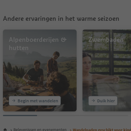
7
8
9
Andere ervaringen in het warme seizoen
Alpenboerderijen &
Zwembaden
hutten
Begin met wandelen
Duik hier
Belevenissen en evenementen
Wandelpaden geschikt voor kin