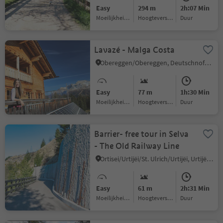
Easy
294 m
2h:07 Min
Moeilijkheidsgraad
Hoogteverschil
Duur
Lavazé - Malga Costa
Obereggen/Obereggen, Deutschnofen/Nova Ponente, Alto Adige Wine Road
Easy
77 m
1h:30 Min
Moeilijkheidsgraad
Hoogteverschil
Duur
Barrier- free tour in Selva
- The Old Railway Line
Ortisei/Urtijëi/St. Ulrich/Urtijëi, Urtijëi/Ortisei, Dolomites Region Val Gardena
Easy
61 m
2h:31 Min
Moeilijkheidsgraad
Hoogteverschil
Duur