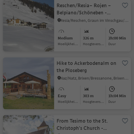
Reschen/Resia– Rojen –
Belpiano/Schöneben -
Resia/Reschen
Resia/Reschen, Graun im Vinschgau/Curon Venosta, Vinschgau/Val Venosta
Medium
326 m
2h:00 Min
Moeilijkheidsgraad
Hoogteverschil
Duur
Hike to Ackerbodenalm on
the Ploseberg
Naz/Natz, Brixen/Bressanone, Brixen/Bressanone and environs
Easy
303 m
1h:04 Min
Moeilijkheidsgraad
Hoogteverschil
Duur
From Tesimo to the St.
Christoph's Church -