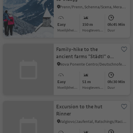
Prenn/Prenn, Schenna/Scena, Meran/Merano and environs
Easy
150 m
0h:45 Min
Moeilijkheidsgraad
Hoogteverschil
Duur
Family-hike to the
ancient farms "Städtl" of
Eggen/Ega
Nova Ponente Centro/Deutschnofen Dorf, Deutschnofen/Nova Ponente, Dolomites Region Eggental
Easy
51 m
0h:30 Min
Moeilijkheidsgraad
Hoogteverschil
Duur
Excursion to the hut
Rinner
Valgiovo/Jaufental, Ratschings/Racines, Sterzing/Vipiteno and environs