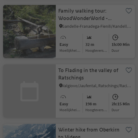
Family walking tour:
WoodWonderWorld -
source of the Drau/Drava
Gandelle-Franadega-Fienili/Kandellen-Frondeigen-Stadlern, Toblach/Dobbiaco, Dolomites Region 3 Zinnen
river
Easy
32 m
1h:00 Min
Moeilijkheidsgraad
Hoogteverschil
Duur
To Flading in the valley of
Ratschings
Valgiovo/Jaufental, Ratschings/Racines, Sterzing/Vipiteno and environs
Easy
198 m
2h:15 Min
Moeilijkheidsgraad
Hoogteverschil
Duur
Winter hike from Oberkirn
to Videgg