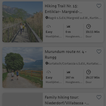
Hiking Trail Nr. 15:
Entiklar- Margreid-
Kurtinig
Magrè s.S.d.V./Margreid a.d.W., Kurtinig an der Weinstraße/Cortina sulla Strada del Vino, Alto Adige Wine Road
Easy
0 m
1h:11 Min
Moeilijkheidsgraad
Hoogteverschil
Duur
Murundum route nr. 4 -
Rungg
Kurtatsch/Cortaccia s.S.d.V., Kurtatsch an der Weinstraße/Cortaccia sulla Strada del Vino, Alto Adige Wine Road
Easy
287 m
2h:27 Min
Moeilijkheidsgraad
Hoogteverschil
Duur
Family hiking tour:
Niederdorf/Villabassa -