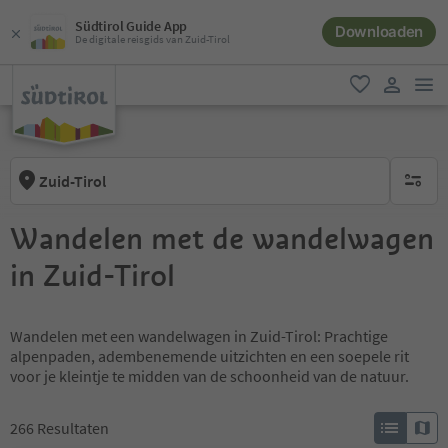
Südtirol Guide App
Downloaden
De digitale reisgids van Zuid-Tirol
men
favoriet
gebruike
Zuid-Tirol
geen act
Wandelen met de wandelwagen
in Zuid-Tirol
Wandelen met een wandelwagen in Zuid-Tirol: Prachtige
alpenpaden, adembenemende uitzichten en een soepele rit
voor je kleintje te midden van de schoonheid van de natuur.
266
Resultaten