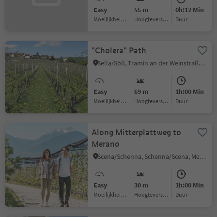
Easy
55 m
0h:12 Min
Moeilijkheidsgraad
Hoogteverschil
Duur
"Cholera" Path
Sella/Söll, Tramin an der Weinstraße/Termeno sulla Strada del Vino, Alto Adige Wine Road
Easy
69 m
1h:00 Min
Moeilijkheidsgraad
Hoogteverschil
Duur
Along Mitterplattweg to
Merano
Scena/Schenna, Schenna/Scena, Meran/Merano and environs
Easy
30 m
1h:00 Min
Moeilijkheidsgraad
Hoogteverschil
Duur