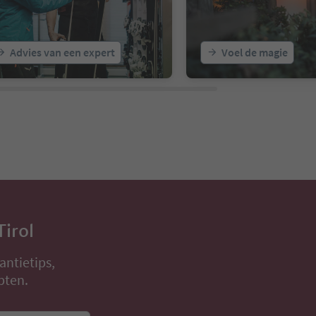
Advies van een expert
Voel de magie
Tirol
antietips,
pten.