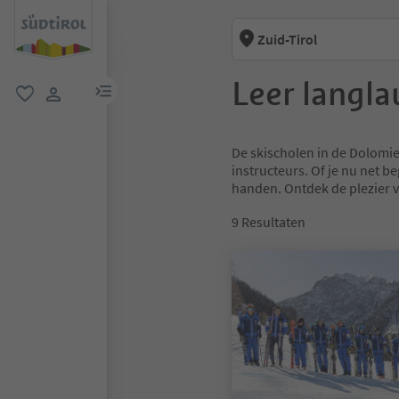
Zuid-Tirol
Leer langla
menulink
favoriet
gebruikerslink
De skischolen in de Dolomie
instructeurs. Of je nu net be
handen. Ontdek de plezier v
9
Resultaten