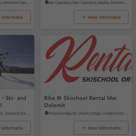
Prato alla Drava/Winnebach, Innichen/San Candido, Dolomites Region 3 Zinnen
San Cassiano/San Cassiano, Badia, Dolomites Region Alta Badia
 informatie
Meer informatie
- Ski- and
Bike & Skischool Rental Mar
l
Dolomit
Dobbiaco Nuova/Neutoblach, Toblach/Dobbiaco, Dolomites Region 3 Zinnen
Ortisei/Urtijëi/St. Ulrich/Urtijëi, Urtijëi/Ortisei, Dolomites Region Val Gardena
 informatie
Meer informatie