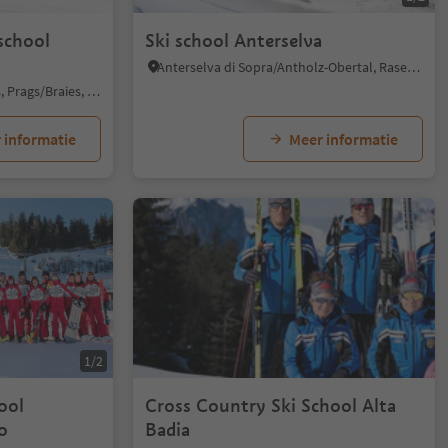
school
Ski school Anterselva
Anterselva di Sopra/Antholz-Obertal, Rasen-Antholz/Rasun Anterselva, Dolomites Region Kronplatz/Plan de Corones
Braies di Dentro/Innerprags, Prags/Braies, Dolomites Region 3 Zinnen
 informatie
Meer informatie
1/2
ool
Cross Country Ski School Alta
o
Badia