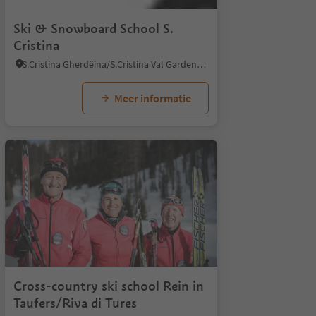
Ski & Snowboard School S.
Cristina
S.Cristina Gherdëina/S.Cristina Val Gardena/S.Cristina Gherdëina/St.Christina in Gröden, S.Crestina Gherdëina/Santa Cristina Val Gardana, Dolomites Region Val Gardena
Meer informatie
1/6
Cross-country ski school Rein in
Taufers/Riva di Tures