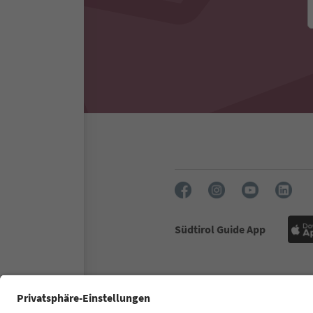
Südtirol Guide App
FAQ
Contactgegevens
Per
South Tyrol B2B