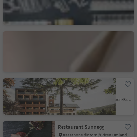
Locanda
Bressanone città/Brixen Stadt, Brixen/Bressanone, Brixen/Bressanone and environs
Romantik Hotel &
Restaurant Stafler
Mules/Mauls, Freienfeld/Campo di Trens, Sterzing/Vipiteno and environs
Duurzaamheidsniveau 2
Hotel Ristorante Leone /
Löwenhof
Varna/Vahrn, Vahrn/Varna, Brixen/Bressanone and environs
Restaurant Sunnegg
Bressanone dintorni/Brixen Umland, Brixen/Bressanone, Brixen/Bressanone and environs