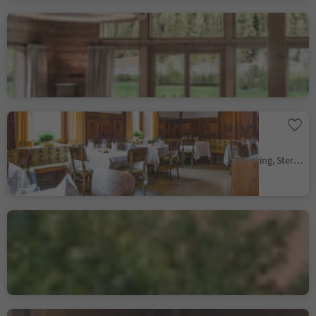
‘Eggile’ Restaurant
Valsegg
Valles/Vals, Mühlbach/Rio di Pusteria, Brixen/Bressanone and environs
Hotel Restaurant
Schaurhof
Novale/Ried - Vipiteno/Sterzing, Sterzing/Vipiteno, Sterzing/Vipiteno and environs
locanda Kircherhof
Albes/Albeins, Brixen/Bressanone, Brixen/Bressanone and environs