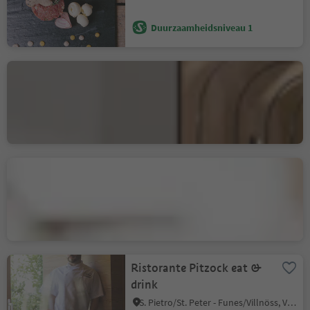
Duurzaamheidsniveau 1
Restaurant Fink
Bressanone città/Brixen Stadt, Brixen/Bressanone, Brixen/Bressanone and environs
Duurzaamheidsniveau 3
Gourmet Restaurant
Ansitz Steinbock
Villandro/Villanders, Villanders/Villandro, Brixen/Bressanone and environs
Ristorante Pitzock eat &
drink
S. Pietro/St. Peter - Funes/Villnöss, Villnöss/Funes, Dolomites Region Lüsen Villnöss