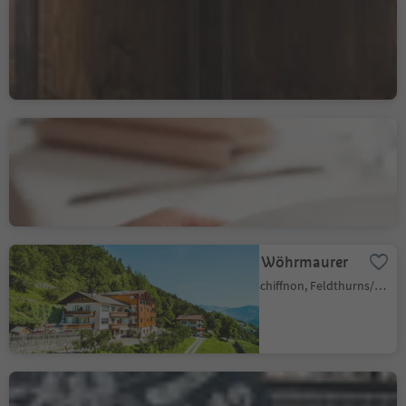
Ristorante Oste Scuro
Finsterwirt
Bressanone città/Brixen Stadt, Brixen/Bressanone, Brixen/Bressanone and environs
Hotel Gasthaus Post
Trens/Trens, Freienfeld/Campo di Trens, Sterzing/Vipiteno and environs
Landgasthof Wöhrmaurer
Giovignano/Tschiffnon, Feldthurns/Velturno, Brixen/Bressanone and environs
Decantei - Wirtshaus ·