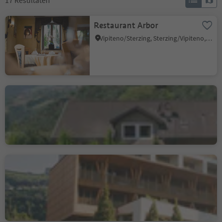
17
Resultaten
Restaurant Arbor
Vipiteno/Sterzing, Sterzing/Vipiteno, Sterzing/Vipiteno and environs
Pension Spitalerhof
Chiusa/Klausen, Klausen/Chiusa, Brixen/Bressanone and environs
Pachers - your inspiring
place
Novacella/Neustift, Vahrn/Varna, Brixen/Bressanone and environs
Duurzaamheidsniveau 1