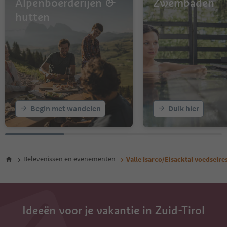
Alpenboerderijen &
Zwembaden
hutten
Begin met wandelen
Duik hier
Belevenissen en evenementen
Valle Isarco/Eisacktal voedselre
Ideeën voor je vakantie in Zuid-Tirol