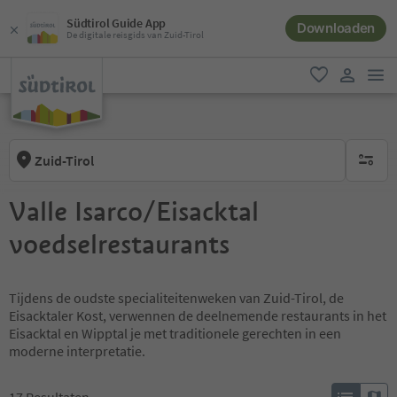
Südtirol Guide App
Downloaden
De digitale reisgids van Zuid-Tirol
men
favoriet
gebruike
Zuid-Tirol
geen act
Valle Isarco/Eisacktal
voedselrestaurants
Tijdens de oudste specialiteitenweken van Zuid-Tirol, de
Eisacktaler Kost, verwennen de deelnemende restaurants in het
Eisacktal en Wipptal je met traditionele gerechten in een
moderne interpretatie.