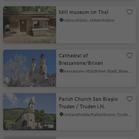
Mill museum im Thal
Aldino/Aldein, Aldein/Aldino
Cathedral of
Bressanone/Brixen
Bressanone città/Brixen Stadt, Brixen/Bressanone, Brixen/Bressanone and environs
Parish Church San Biagio
Truden / Truden i.N.
Fontanefredde/Kaltenbrunn, Truden/Trodena