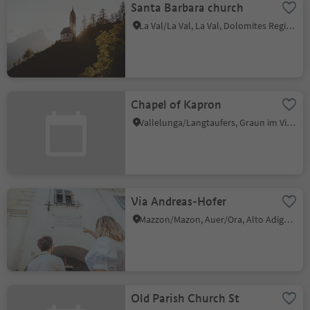
Santa Barbara church
La Val/La Val, La Val, Dolomites Region Alta Badia
Chapel of Kapron
Vallelunga/Langtaufers, Graun im Vinschgau/Curon Venosta, Vinschgau/Val Venosta
Via Andreas-Hofer
Mazzon/Mazon, Auer/Ora, Alto Adige Wine Road
Old Parish Church St