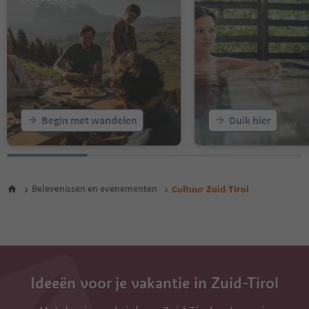
16
17
18
19
20
21
22
23
Begin met wandelen
Duik hier
24
25
26
27
28
Belevenissen en evenementen
Cultuur Zuid-Tirol
29
30
31
32
33
34
35
Ideeën voor je vakantie in Zuid-Tirol