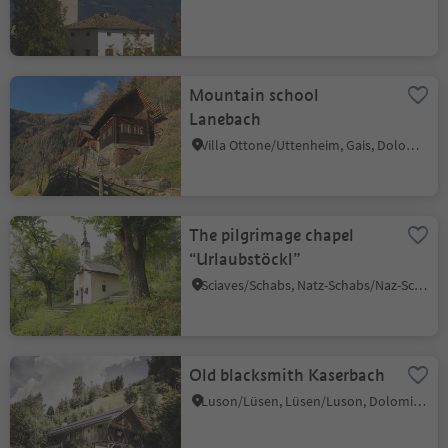
Mountain school
Lanebach
Villa Ottone/Uttenheim, Gais, Dolomites Region Kronplatz/Plan de Corones
The pilgrimage chapel
“Urlaubstöckl”
Sciaves/Schabs, Natz-Schabs/Naz-Sciaves, Brixen/Bressanone and environs
Old blacksmith Kaserbach
Luson/Lüsen, Lüsen/Luson, Dolomites Region Lüsen Villnöss