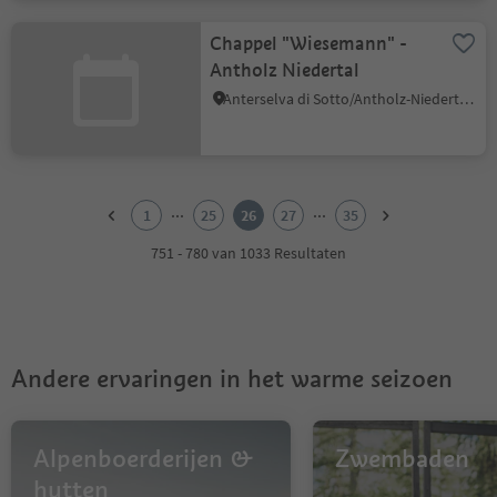
Chappel "Wiesemann" -
Antholz Niedertal
Anterselva di Sotto/Antholz-Niedertal, Rasen-Antholz/Rasun Anterselva, Dolomites Region Kronplatz/Plan de Corones
1
2
...
...
1
25
26
27
35
3
4
751 - 780 van 1033 Resultaten
5
6
7
8
9
Andere ervaringen in het warme seizoen
10
11
12
13
Alpenboerderijen &
Zwembaden
14
hutten
15