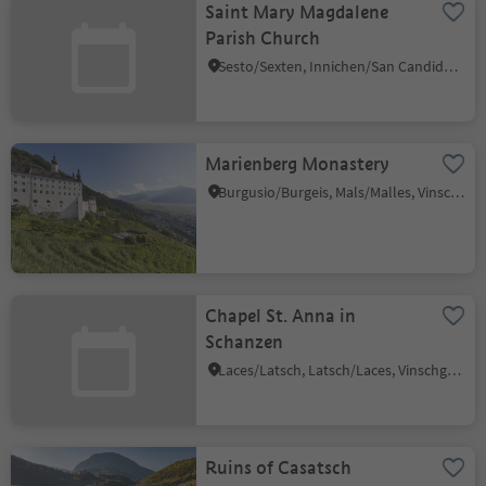
Saint Mary Magdalene
Parish Church
Sesto/Sexten, Innichen/San Candido, Dolomites Region 3 Zinnen
Marienberg Monastery
Burgusio/Burgeis, Mals/Malles, Vinschgau/Val Venosta
Chapel St. Anna in
Schanzen
Laces/Latsch, Latsch/Laces, Vinschgau/Val Venosta
Ruins of Casatsch