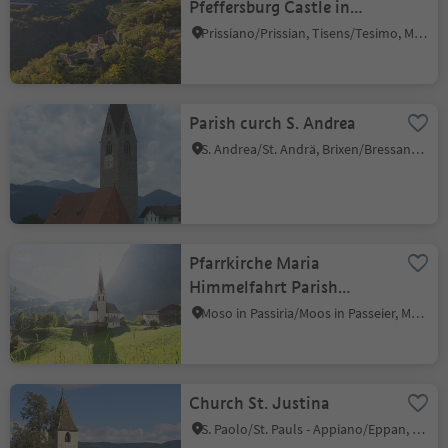
Pfeffersburg Castle in
Prissian/Prissiano
Prissiano/Prissian, Tisens/Tesimo, Meran/Merano and environs
Parish curch S. Andrea
S. Andrea/St. Andrä, Brixen/Bressanone, Brixen/Bressanone and environs
Pfarrkirche Maria
Himmelfahrt Parish
Church in Moos/Moso
Moso in Passiria/Moos in Passeier, Moos in Passeier/Moso in Passiria, Meran/Merano and environs
Church St. Justina
S. Paolo/St. Pauls - Appiano/Eppan, Eppan an der Weinstaße/Appiano sulla Strada del Vino, Alto Adige Wine Road