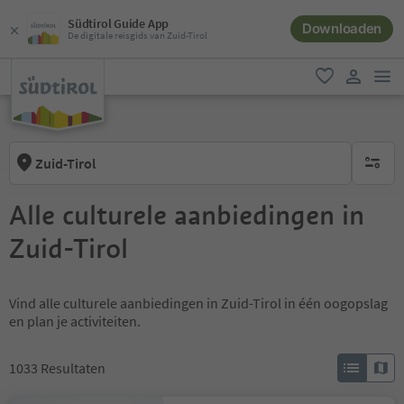
Südtirol Guide App
Downloaden
De digitale reisgids van Zuid-Tirol
men
favoriet
gebruike
Zuid-Tirol
geen act
Alle culturele aanbiedingen in
Zuid-Tirol
Vind alle culturele aanbiedingen in Zuid-Tirol in één oogopslag
en plan je activiteiten.
1033
Resultaten