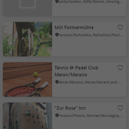
Solda/Sulden, Stilfs/Stelvio, Vinschgau/Val Venosta
Mill Formermühle
Parcines/Partschins, Partschins/Parcines, Meran/Merano and environs
Tennis & Padel Club
Meran/Merano
Meran/Merano, Meran/Merano and environs
"Zur Rose" Inn
Pinzano/Pinzon, Montan/Montagna, Alto Adige Wine Road