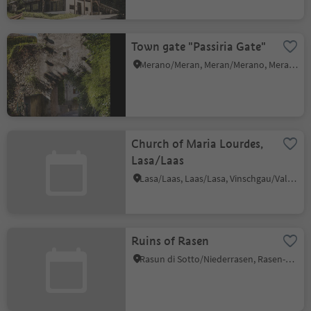
Town gate "Passiria Gate"
Merano/Meran, Meran/Merano, Meran/Merano and environs
Church of Maria Lourdes,
Lasa/Laas
Lasa/Laas, Laas/Lasa, Vinschgau/Val Venosta
Ruins of Rasen
Rasun di Sotto/Niederrasen, Rasen-Antholz/Rasun Anterselva, Dolomites Region Kronplatz/Plan de Corones