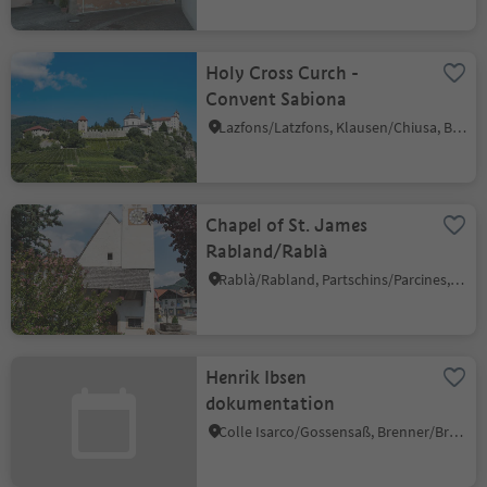
Holy Cross Curch -
Convent Sabiona
Lazfons/Latzfons, Klausen/Chiusa, Brixen/Bressanone and environs
Chapel of St. James
Rabland/Rablà
Rablà/Rabland, Partschins/Parcines, Meran/Merano and environs
Henrik Ibsen
dokumentation
Colle Isarco/Gossensaß, Brenner/Brennero, Sterzing/Vipiteno and environs