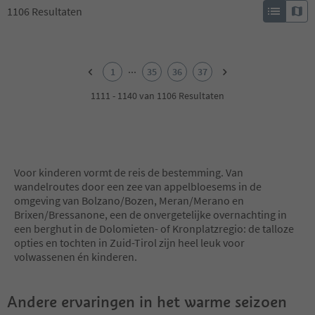
1106
Resultaten
1
2
...
1
35
36
37
3
4
1111 - 1140 van 1106 Resultaten
5
6
7
8
9
Voor kinderen vormt de reis de bestemming. Van
10
wandelroutes door een zee van appelbloesems in de
11
omgeving van Bolzano/Bozen, Meran/Merano en
12
Brixen/Bressanone, een de onvergetelijke overnachting in
13
een berghut in de Dolomieten- of Kronplatzregio: de talloze
14
opties en tochten in Zuid-Tirol zijn heel leuk voor
15
volwassenen én kinderen.
16
17
18
Andere ervaringen in het warme seizoen
19