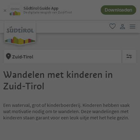
Südtirol Guide App
Downloaden
De digitale reisgids van Zuid-Tirol
men
favoriet
gebruike
Zuid-Tirol
geen act
Wandelen met kinderen in
Zuid-Tirol
Een waterval, grot of kinderboerderij. Kinderen hebben vaak
wat motivatie nodig om te wandelen. Deze wandelingen met
kinderen staan garant voor een leuk uitje met het hele gezin.