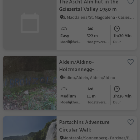
The Ascht Alm hut in the
Gsiesertal Valley 1950 m
S. Maddalena/St. Magdalena - Casies/Gsies, Gsies/Valle di Casies
Easy
522 m
1h:30 Min
Moeilijkheidsgraad
Hoogteverschil
Duur
Aldein/Aldino-
Holzmannegg-
Branzoll/Bronzolo
Aldino/Aldein, Aldein/Aldino
Medium
11 m
1h:26 Min
Moeilijkheidsgraad
Hoogteverschil
Duur
Partschins Adventure
Circular Walk
Montesole/Sonnenberg - Parcines/Partschins, Partschins/Parcines, Meran/Merano and environs