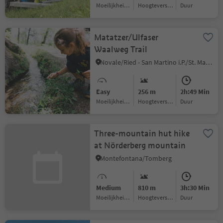
Moeilijkheidsgraad
Hoogteverschil
Duur
Matatzer/Ulfaser
Waalweg Trail
Novale/Ried - San Martino i.P./St. Martin i.P., Moos in Passeier/Moso in Passiria, Meran/Merano and environs
Easy
256 m
2h:49 Min
Moeilijkheidsgraad
Hoogteverschil
Duur
Three-mountain hut hike
at Nörderberg mountain
Montefontana/Tomberg
Medium
810 m
3h:30 Min
Moeilijkheidsgraad
Hoogteverschil
Duur