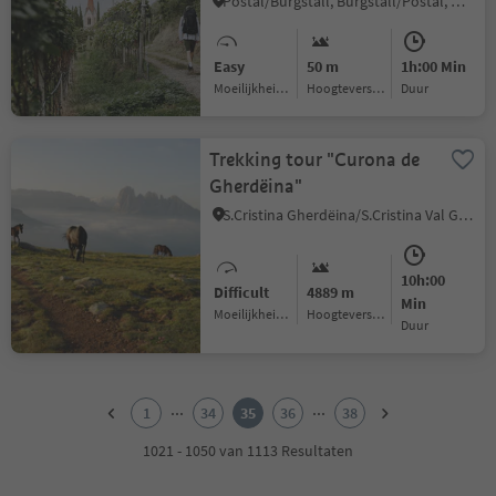
Postal/Burgstall, Burgstall/Postal, Meran/Merano and environs
Easy
50 m
1h:00 Min
Moeilijkheidsgraad
Hoogteverschil
Duur
Trekking tour "Curona de
Gherdëina"
S.Cristina Gherdëina/S.Cristina Val Gardena/S.Cristina Gherdëina/St.Christina in Gröden, Urtijëi/Ortisei, Dolomites Region Val Gardena
10h:00
Difficult
4889 m
Min
Moeilijkheidsgraad
Hoogteverschil
Duur
1
2
...
...
1
34
35
36
38
3
4
1021 - 1050 van 1113 Resultaten
5
6