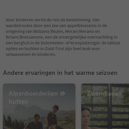
7
8
9
Voor kinderen vormt de reis de bestemming. Van
10
wandelroutes door een zee van appelbloesems in de
11
omgeving van Bolzano/Bozen, Meran/Merano en
12
Brixen/Bressanone, een de onvergetelijke overnachting in
13
een berghut in de Dolomieten- of Kronplatzregio: de talloze
14
opties en tochten in Zuid-Tirol zijn heel leuk voor
15
volwassenen én kinderen.
16
17
18
Andere ervaringen in het warme seizoen
19
20
21
22
Alpenboerderijen &
Zwembaden
23
hutten
24
25
26
27
28