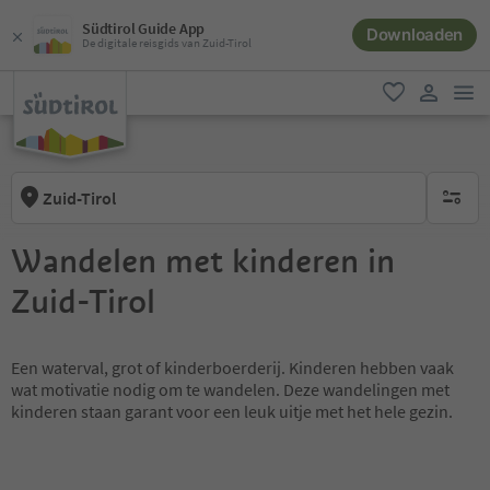
Südtirol Guide App
Downloaden
De digitale reisgids van Zuid-Tirol
men
favoriet
gebruike
Zuid-Tirol
geen act
Wandelen met kinderen in
Zuid-Tirol
Een waterval, grot of kinderboerderij. Kinderen hebben vaak
wat motivatie nodig om te wandelen. Deze wandelingen met
kinderen staan garant voor een leuk uitje met het hele gezin.