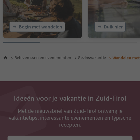
29
30
31
32
Begin met wandelen
Duik hier
33
34
35
36
37
Belevenissen en evenementen
Gezinsvakantie
Wandelen met
38
Ideeën voor je vakantie in Zuid-Tirol
Met de nieuwsbrief van Zuid-Tirol ontvang je
vakantietips, interessante evenementen en typische
recepten.