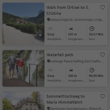
Walk from Ortisei to S.
Cristina
Ortisei/Urtijëi/St. Ulrich/Urtijëi, Urtijëi/Ortisei, Dolomites Region Val Gardena
Easy
147 m
1h:57 Min
Moeilijkheidsgraad
Hoogteverschil
Duur
Waterfall path
Avelengo Paese/Hafling Dorf, Hafling/Avelengo, Meran/Merano and environs
Easy
140 m
0h:49 Min
Moeilijkheidsgraad
Hoogteverschil
Duur
Sommerfrischweg to
Maria Himmelfahrt
Oberbozen/Soprabolzano, Ritten/Renon, Bolzano/Bozen and environs