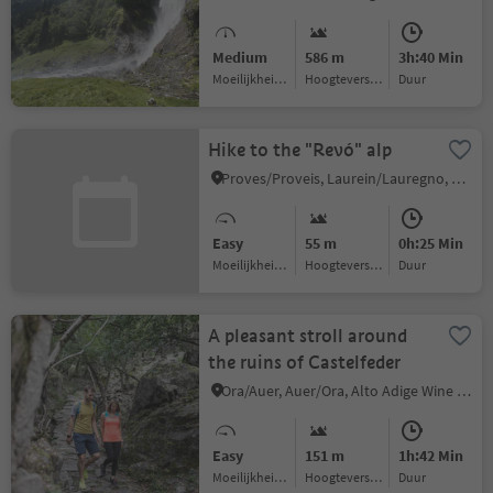
Medium
586 m
3h:40 Min
Moeilijkheidsgraad
Hoogteverschil
Duur
Hike to the "Revó" alp
Proves/Proveis, Laurein/Lauregno, Meran/Merano and environs
Easy
55 m
0h:25 Min
Moeilijkheidsgraad
Hoogteverschil
Duur
A pleasant stroll around
the ruins of Castelfeder
Ora/Auer, Auer/Ora, Alto Adige Wine Road
Easy
151 m
1h:42 Min
Moeilijkheidsgraad
Hoogteverschil
Duur