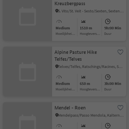
Kreuzbergpass
S. Vito/St. Veit - Sesto/Sexten, Sexten/Sesto, Dolomites Region 3 Zinnen
Medium
1510 m
9h:00 Min
Moeilijkheidsgraad
Hoogteverschil
Duur
Alpine Pasture Hike
Telfes/Telves
Telves/Telfes, Ratschings/Racines, Sterzing/Vipiteno and environs
Medium
650 m
3h:00 Min
Moeilijkheidsgraad
Hoogteverschil
Duur
Mendel - Roen
Mendelpass/Passo Mendola, Kaltern an der Weinstraße/Caldaro sulla Strada del Vino, Alto Adige Wine Road