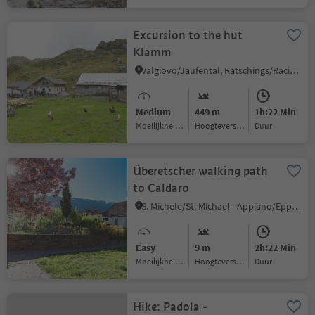
Excursion to the hut
Klamm
Valgiovo/Jaufental, Ratschings/Racines, Sterzing/Vipiteno and environs
Medium
449 m
1h:22 Min
Moeilijkheidsgraad
Hoogteverschil
Duur
Überetscher walking path
to Caldaro
S. Michele/St. Michael - Appiano/Eppan, Eppan an der Weinstaße/Appiano sulla Strada del Vino, Alto Adige Wine Road
Easy
9 m
2h:22 Min
Moeilijkheidsgraad
Hoogteverschil
Duur
Hike: Padola -