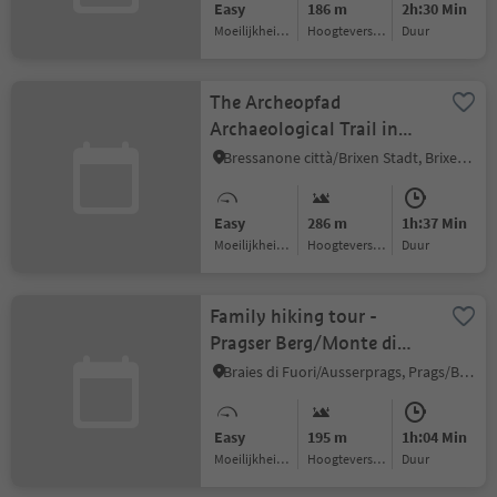
Easy
186 m
2h:30 Min
Moeilijkheidsgraad
Hoogteverschil
Duur
The Archeopfad
Archaeological Trail in
Brixen
Bressanone città/Brixen Stadt, Brixen/Bressanone, Brixen/Bressanone and environs
Easy
286 m
1h:37 Min
Moeilijkheidsgraad
Hoogteverschil
Duur
Family hiking tour -
Pragser Berg/Monte di
Braies
Braies di Fuori/Ausserprags, Prags/Braies, Dolomites Region 3 Zinnen
Easy
195 m
1h:04 Min
Moeilijkheidsgraad
Hoogteverschil
Duur