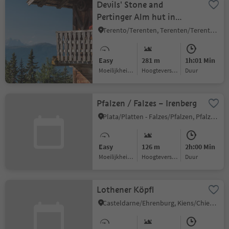
Devils' Stone and
Pertinger Alm hut in
Terenten
Terento/Terenten, Terenten/Terento, Brixen/Bressanone and environs
Easy
281 m
1h:01 Min
Moeilijkheidsgraad
Hoogteverschil
Duur
Pfalzen / Falzes – Irenberg
Plata/Platten - Falzes/Pfalzen, Pfalzen/Falzes, Dolomites Region Kronplatz/Plan de Corones
Easy
126 m
2h:00 Min
Moeilijkheidsgraad
Hoogteverschil
Duur
Lothener Köpfl
Casteldarne/Ehrenburg, Kiens/Chienes, Dolomites Region Kronplatz/Plan de Corones