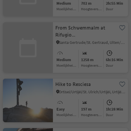
Medium
702 m
2h:55 Min
Moeilijkheidsgraad
Hoogteverschil
Duur
From Schwemmalm at
Rifugio
Canziani/Höchsterhütte
Santa Gertrude/St. Gertraud, Ulten/Ultimo, Meran/Merano and environs
Medium
1258 m
6h:16 Min
Moeilijkheidsgraad
Hoogteverschil
Duur
Hike to Resciesa
Ortisei/Urtijëi/St. Ulrich/Urtijëi, Urtijëi/Ortisei, Dolomites Region Val Gardena
Easy
197 m
1h:28 Min
Moeilijkheidsgraad
Hoogteverschil
Duur