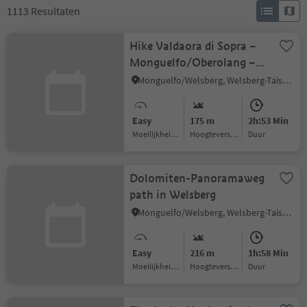
1113
Resultaten
Hike Valdaora di Sopra –
Monguelfo/Oberolang –
Welsberg
Monguelfo/Welsberg, Welsberg-Taisten/Monguelfo-Tesido
Easy
175 m
2h:53 Min
Moeilijkheidsgraad
Hoogteverschil
Duur
Dolomiten-Panoramaweg
path in Welsberg
Monguelfo/Welsberg, Welsberg-Taisten/Monguelfo-Tesido
Easy
216 m
1h:58 Min
Moeilijkheidsgraad
Hoogteverschil
Duur