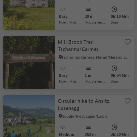
Easy
20 m
0h:19 Min
Moeilijkheidsgraad
Hoogteverschil
Duur
Mill Brook Trail
Tscherms/Cermes
Tscherms/Cermes, Meran/Merano and environs
Easy
1 m
0h:04 Min
Moeilijkheidsgraad
Hoogteverschil
Duur
Circular hike to Ansitz
Lusenegg
Novale/Ried, Lajen/Laion
Medium
363 m
2h:30 Min