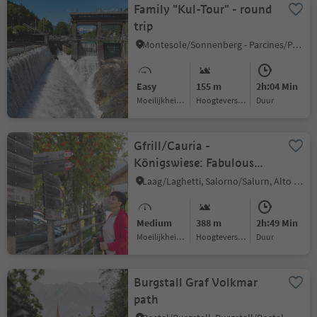
Family "Kul-Tour" - round
trip
Montesole/Sonnenberg - Parcines/Partschins, Partschins/Parcines, Meran/Merano and environs
Easy
155 m
2h:04 Min
Moeilijkheidsgraad
Hoogteverschil
Duur
Gfrill/Cauria -
Königswiese: Fabulous
beech groves and pictorial
Laag/Laghetti, Salorno/Salurn, Alto Adige Wine Road
forests
Medium
388 m
2h:49 Min
Moeilijkheidsgraad
Hoogteverschil
Duur
Burgstall Graf Volkmar
path