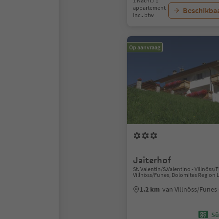
1 Nacht / 1
appartement
Beschikbaa
Incl. btw
Op aanvraag
Jaiterhof
St. Valentin/S.Valentino - Villnöss/
Villnöss/Funes, Dolomites Region L
1.2 km
van Villnöss/Fune
Sü