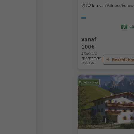
2.2 km
van Villnöss/Fune
Sü
vanaf
100€
1 Nacht / 1
appartement
Beschikbaa
Incl. btw
Op aanvraag