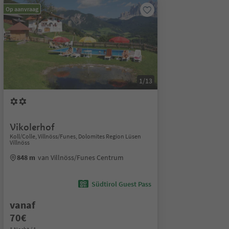
Op aanvraag
1/13
Vikolerhof
Koll/Colle, Villnöss/Funes, Dolomites Region Lüsen
Villnöss
848 m
van Villnöss/Funes Centrum
Südtirol Guest Pass
vanaf
70€