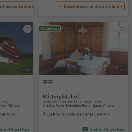
rheid controleren
Beschikbaarheid controleren
Op aanvraag
1/18
1/3
Mitterplatzhof
Funes,
St. Valentin/S.Valentino - Villnöss/Funes,
üsen Villnöss
Villnöss/Funes, Dolomites Region Lüsen Villnöss
s Centrum
1.2 km
van Villnöss/Funes Centrum
dtirol Guest Pass
Südtirol Guest Pass