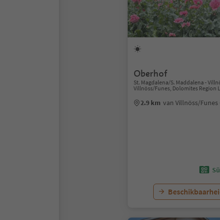
Oberhof
St. Magdalena/S. Maddalena - Vill
Villnöss/Funes, Dolomites Region L
2.9 km
van Villnöss/Fune
Sü
Beschikbaarhei