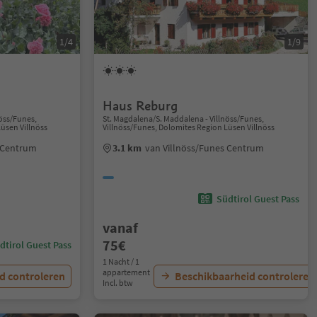
1/4
1/9
Haus Reburg
nöss/Funes,
St. Magdalena/S. Maddalena - Villnöss/Funes,
üsen Villnöss
Villnöss/Funes, Dolomites Region Lüsen Villnöss
s Centrum
3.1 km
van Villnöss/Funes Centrum
Südtirol Guest Pass
vanaf
75€
dtirol Guest Pass
1 Nacht / 1
appartement
d controleren
Beschikbaarheid controleren
Incl. btw