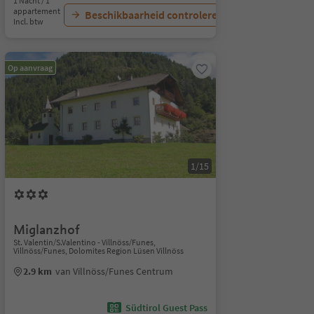
1 Nacht / 1
appartement
Beschikbaarheid controleren
Incl. btw
Op aanvraag
1/15
Miglanzhof
St. Valentin/S.Valentino - Villnöss/Funes,
Villnöss/Funes, Dolomites Region Lüsen Villnöss
2.9 km
van Villnöss/Funes Centrum
Südtirol Guest Pass