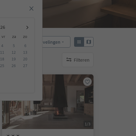
vr
za
zo
Aanbevelingen
Sorteren:
4
5
6
11
12
13
18
19
20
Filteren
geen actieve filters
25
26
27
Op aanvraag
1/3