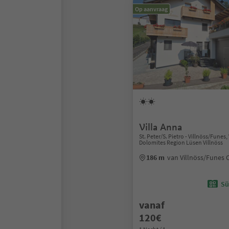
Op aanvraag
Villa Anna
St. Peter/S. Pietro - Villnöss/Funes,
Dolomites Region Lüsen Villnöss
186 m
van Villnöss/Funes
Sü
vanaf
120€