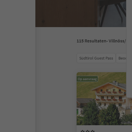
115
Resultaten
- Villnöss/F
Südtirol Guest Pass
Beoord
Op aanvraag