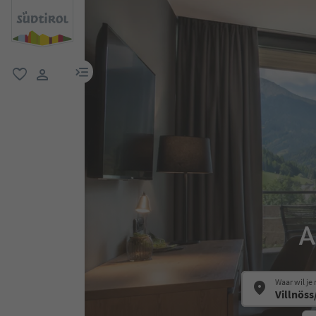
menulink
favoriet
gebruikerslink
A
Waar wil je