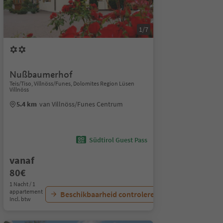
1/7
Nußbaumerhof
Teis/Tiso, Villnöss/Funes, Dolomites Region Lüsen
Villnöss
5.4 km
van Villnöss/Funes Centrum
Südtirol Guest Pass
vanaf
80€
1 Nacht / 1
appartement
Beschikbaarheid controleren
Incl. btw