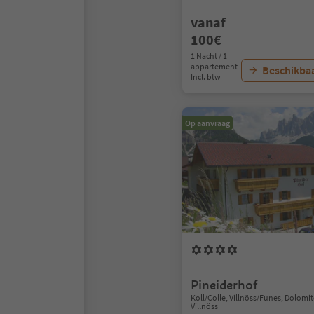
vanaf
100€
1 Nacht / 1
appartement
Beschikbaa
Incl. btw
Op aanvraag
Pineiderhof
Koll/Colle, Villnöss/Funes, Dolomi
Villnöss