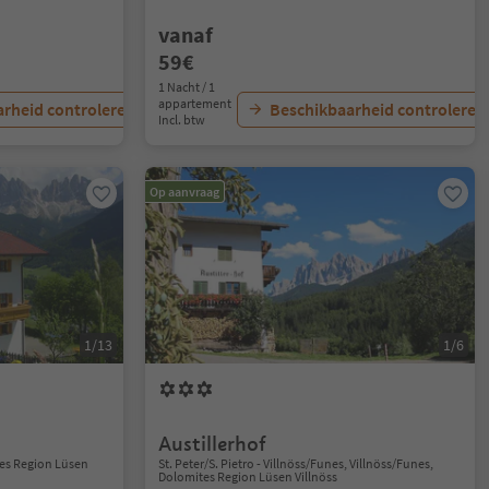
vanaf
59€
1 Nacht / 1
appartement
rheid controleren
Beschikbaarheid controleren
Incl. btw
Op aanvraag
1/13
1/6
Austillerhof
tes Region Lüsen
St. Peter/S. Pietro - Villnöss/Funes, Villnöss/Funes,
Dolomites Region Lüsen Villnöss