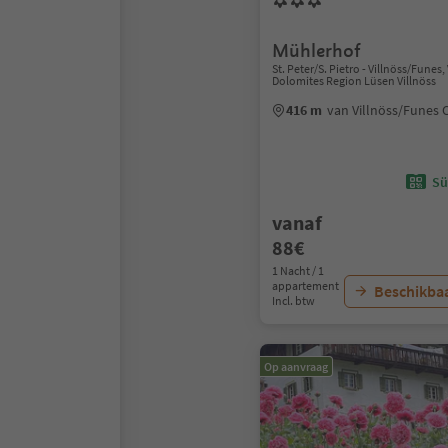
Mühlerhof
St. Peter/S. Pietro - Villnöss/Funes,
Dolomites Region Lüsen Villnöss
416 m
van Villnöss/Funes
Sü
vanaf
88€
1 Nacht / 1
appartement
Beschikbaa
Incl. btw
Op aanvraag