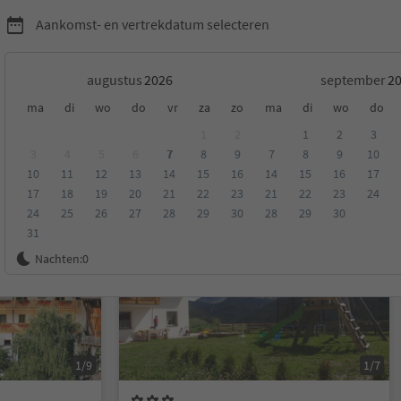
Aankomst- en vertrekdatum selecteren
augustus
september
ma
di
wo
do
vr
za
zo
ma
di
wo
do
unes
1
2
1
2
3
3
4
5
6
7
8
9
7
8
9
10
10
11
12
13
14
15
16
14
15
16
17
eling
Categorie
Type catering
Duurzame accommodatie
17
18
19
20
21
22
23
21
22
23
24
24
25
26
27
28
29
30
28
29
30
31
Op aanvraag
Nachten:
0
1/9
1/7