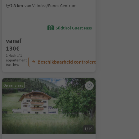
2.3 km
van Villnöss/Funes Centrum
Südtirol Guest Pass
vanaf
130€
1 Nacht / 1
appartement
Beschikbaarheid controleren
Incl. btw
Op aanvraag
1/19