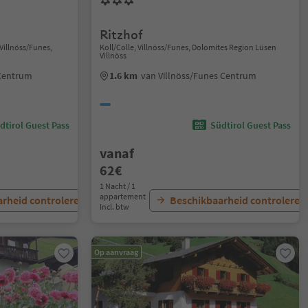
Ritzhof
 Villnöss/Funes,
Koll/Colle, Villnöss/Funes, Dolomites Region Lüsen
Villnöss
 Centrum
1.6 km
van Villnöss/Funes Centrum
dtirol Guest Pass
Südtirol Guest Pass
vanaf
62€
1 Nacht / 1
appartement
rheid controleren
Beschikbaarheid controleren
Incl. btw
Op aanvraag