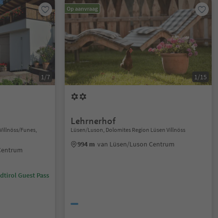
Op aanvraag
1/7
1/15
Lehrnerhof
 Villnöss/Funes,
Lüsen/Luson, Dolomites Region Lüsen Villnöss
994 m
van Lüsen/Luson Centrum
 Centrum
dtirol Guest Pass