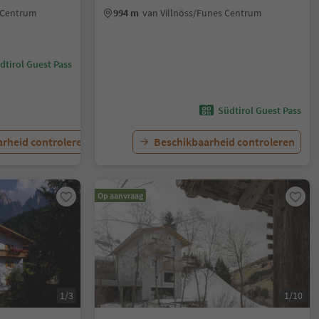
s Centrum
994 m
van Villnöss/Funes Centrum
dtirol Guest Pass
Südtirol Guest Pass
rheid controleren
Beschikbaarheid controleren
Op aanvraag
1/3
1/10