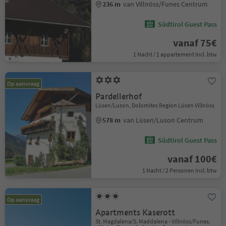
236 m
van Villnöss/Funes Centrum
Südtirol Guest Pass
vanaf 75€
1 Nacht / 1 appartement Incl. btw
Op aanvraag
Pardellerhof
Lüsen/Luson, Dolomites Region Lüsen Villnöss
578 m
van Lüsen/Luson Centrum
Südtirol Guest Pass
vanaf 100€
1 Nacht / 2 Personen Incl. btw
Op aanvraag
Apartments Kaserott
St. Magdalena/S. Maddalena - Villnöss/Funes,