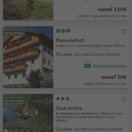
vanaf 110€
1 Nacht / 1 appartement Incl. btw
Op aanvraag
Plansolerhof
Lüsen/Luson, Dolomites Region Lüsen Villnöss
2.2 km
van Lüsen/Luson Centrum
Südtirol Guest Pass
vanaf 30€
1 Nacht / 2 Personen Incl. btw
Op aanvraag
Casa Arnika
St. Magdalena/S. Maddalena - Villnöss/Funes,
Villnöss/Funes, Dolomites Region Lüsen
Villnöss
3.1 km
van Villnöss/Funes Centrum