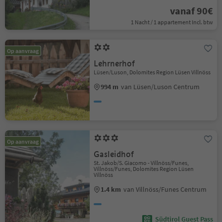
vanaf 90€
1 Nacht / 1 appartement Incl. btw
Op aanvraag
Lehrnerhof
Lüsen/Luson, Dolomites Region Lüsen Villnöss
994 m
van Lüsen/Luson Centrum
Op aanvraag
Gasleidhof
St. Jakob/S. Giacomo - Villnöss/Funes,
Villnöss/Funes, Dolomites Region Lüsen
Villnöss
1.4 km
van Villnöss/Funes Centrum
Südtirol Guest Pass