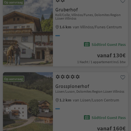
Op aanvraag
Gruberhof
Koll/Colle, Villnöss/Funes, Dolomites Region
Lüsen Villnöss
1.6 km
van Villnöss/Funes Centrum
Südtirol Guest Pass
vanaf 130€
1 Nacht / 1 appartement Incl. btw
Op aanvraag
Grossplonerhof
Lüsen/Luson, Dolomites Region Lüsen Villnöss
1.2 km
van Lüsen/Luson Centrum
Südtirol Guest Pass
vanaf 160€