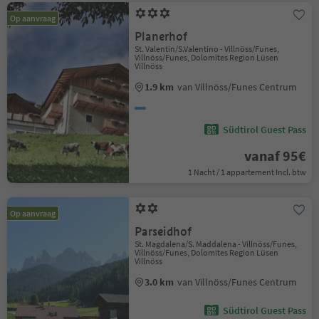
Op aanvraag
Planerhof
St. Valentin/S.Valentino - Villnöss/Funes,
Villnöss/Funes, Dolomites Region Lüsen
Villnöss
1.9 km
van Villnöss/Funes Centrum
Südtirol Guest Pass
vanaf 95€
1 Nacht / 1 appartement Incl. btw
Op aanvraag
Parseidhof
St. Magdalena/S. Maddalena - Villnöss/Funes,
Villnöss/Funes, Dolomites Region Lüsen
Villnöss
3.0 km
van Villnöss/Funes Centrum
Südtirol Guest Pass