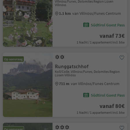
Villnöss/Funes, Dolomites Region Lüsen
Villnöss
1.1 km
van Villnöss/Funes Centrum
Südtirol Guest Pass
vanaf 73€
1 Nacht / 1 appartement Incl. btw
Op aanvraag
Runggatschhof
Koll/Colle, Villnöss/Funes, Dolomites Region
Lüsen Villnöss
711 m
van Villnöss/Funes Centrum
Südtirol Guest Pass
vanaf 80€
1 Nacht / 1 appartement Incl. btw
Op aanvraag