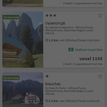
1 Nacht / 1 appartement Incl. btw
Op aanvraag
Valentin36
St. Valentin/S.Valentino - Villnöss/Funes,
Villnöss/Funes, Dolomites Region Lüsen
Villnöss
2.1 km
van Villnöss/Funes Centrum
Südtirol Guest Pass
vanaf 110€
1 Nacht / 1 appartement Incl. btw
Op aanvraag
Masches
St. Peter/S. Pietro - Villnöss/Funes,
Villnöss/Funes, Dolomites Region Lüsen
Villnöss
1.9 km
van Villnöss/Funes Centrum