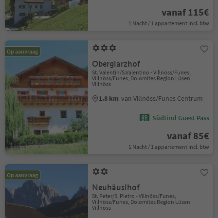
vanaf 115€
1 Nacht / 1 appartement Incl. btw
Op aanvraag
Oberglarzhof
St. Valentin/S.Valentino - Villnöss/Funes,
Villnöss/Funes, Dolomites Region Lüsen
Villnöss
1.8 km
van Villnöss/Funes Centrum
Südtirol Guest Pass
vanaf 85€
1 Nacht / 1 appartement Incl. btw
Op aanvraag
Neuhäuslhof
St. Peter/S. Pietro - Villnöss/Funes,
Villnöss/Funes, Dolomites Region Lüsen
Villnöss