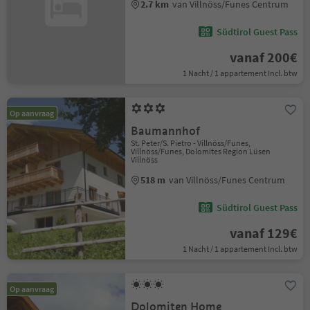
2.7 km
van Villnöss/Funes Centrum
Südtirol Guest Pass
vanaf 200€
1 Nacht / 1 appartement Incl. btw
Op aanvraag
Baumannhof
St. Peter/S. Pietro - Villnöss/Funes,
Villnöss/Funes, Dolomites Region Lüsen
Villnöss
518 m
van Villnöss/Funes Centrum
Südtirol Guest Pass
vanaf 129€
1 Nacht / 1 appartement Incl. btw
Op aanvraag
Dolomiten Home