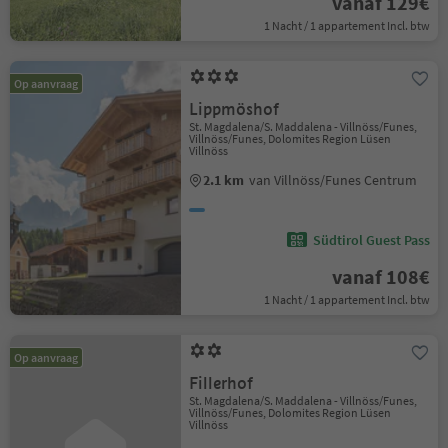
vanaf 129€
1 Nacht / 1 appartement Incl. btw
Op aanvraag
Lippmöshof
St. Magdalena/S. Maddalena - Villnöss/Funes,
Villnöss/Funes, Dolomites Region Lüsen
Villnöss
2.1 km
van Villnöss/Funes Centrum
Südtirol Guest Pass
vanaf 108€
1 Nacht / 1 appartement Incl. btw
Op aanvraag
Fillerhof
St. Magdalena/S. Maddalena - Villnöss/Funes,
Villnöss/Funes, Dolomites Region Lüsen
Villnöss