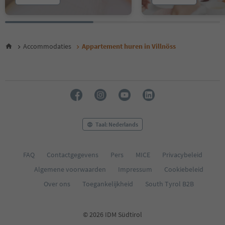
Accommodaties
Appartement huren in Villnöss
Taal: Nederlands
FAQ
Contactgegevens
Pers
MICE
Privacybeleid
Algemene voorwaarden
Impressum
Cookiebeleid
Over ons
Toegankelijkheid
South Tyrol B2B
© 2026 IDM Südtirol