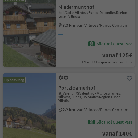
Niedermunthof
Koll/Colle, Villnöss/Funes, Dolomites Region
Lüsen Villnöss
3.3 km
van Villnöss/Funes Centrum
Südtirol Guest Pass
vanaf 125€
1 Nacht / 1 appartement Incl. btw
Op aanvraag
Portzloamerhof
St. Valentin/S.Valentino - Villnöss/Funes,
Villnöss/Funes, Dolomites Region Lüsen
Villnöss
2.2 km
van Villnöss/Funes Centrum
Südtirol Guest Pass
vanaf 140€