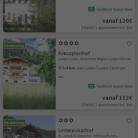
Südtirol Guest Pass
vanaf 120€
1 Nacht / 1 appartement Incl. btw
Op aanvraag
Kreuzplonhof
Lüsen/Luson, Dolomites Region Lüsen Villnöss
3.4 km
van Lüsen/Luson Centrum
Südtirol Guest Pass
vanaf 112€
1 Nacht / 1 appartement Incl. btw
Op aanvraag
Unterpiskoihof
St. Jakob/S. Giacomo - Villnöss/Funes,