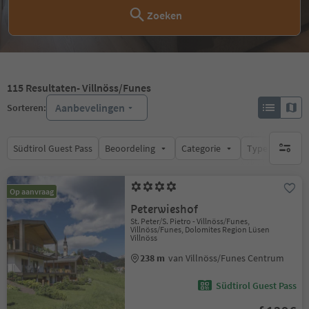
Zoeken
115
Resultaten
- Villnöss/Funes
Aanbevelingen
Sorteren:
Südtirol Guest Pass
Beoordeling
Categorie
Type catering
geen act
Op aanvraag
Peterwieshof
St. Peter/S. Pietro - Villnöss/Funes,
Villnöss/Funes, Dolomites Region Lüsen
Villnöss
238 m
van Villnöss/Funes Centrum
Südtirol Guest Pass