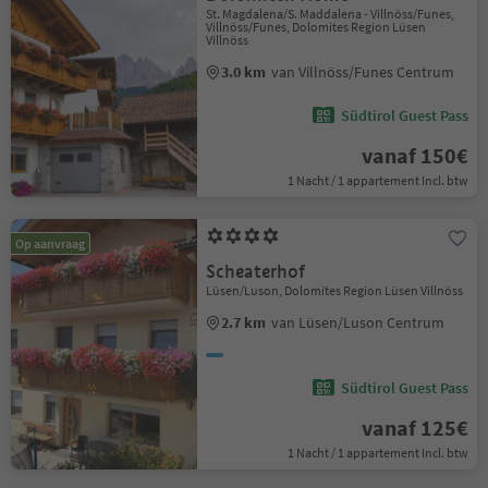
St. Magdalena/S. Maddalena - Villnöss/Funes,
Villnöss/Funes, Dolomites Region Lüsen
Villnöss
3.0 km
van Villnöss/Funes Centrum
Südtirol Guest Pass
vanaf 150€
1 Nacht / 1 appartement Incl. btw
Op aanvraag
Scheaterhof
Lüsen/Luson, Dolomites Region Lüsen Villnöss
2.7 km
van Lüsen/Luson Centrum
Südtirol Guest Pass
vanaf 125€
1 Nacht / 1 appartement Incl. btw