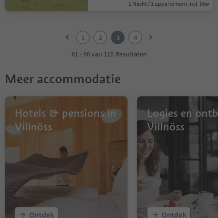
1 Nacht / 1 appartement Incl. btw
1
2
1
2
3
4
3
4
61 - 90 van 115 Resultaten
Meer accommodatie
Hotels & pensions in
Logies en ontbi
Villnöss
Villnöss
Ontdek
Ontdek