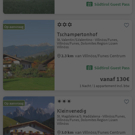
Südtirol Guest Pass
Op aanvraag
Tschampertonhof
St. Valentin/S.Valentino - Villnöss/Funes,
Villnöss/Funes, Dolomites Region Lüsen
Villnöss
2.3 km
van Villnöss/Funes Centrum
Südtirol Guest Pass
vanaf 130€
1 Nacht / 1 appartement Incl. btw
Op aanvraag
Kleinvenedig
St. Magdalena/S. Maddalena - Villnöss/Funes,
Villnöss/Funes, Dolomites Region Lüsen
Villnöss
3.0 km
van Villnöss/Funes Centrum