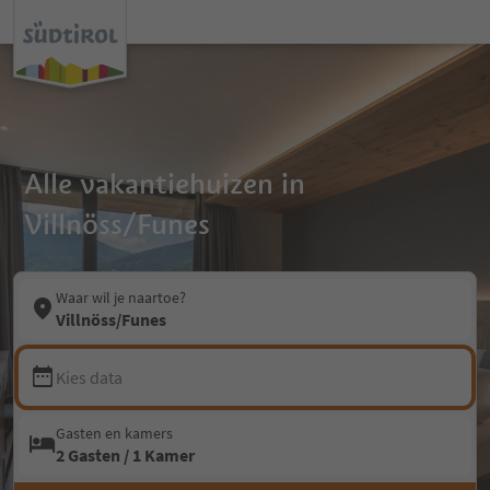
Alle vakantiehuizen in
Villnöss/Funes
Waar wil je naartoe?
Villnöss/Funes
Kies data
Gasten en kamers
2 Gasten / 1 Kamer