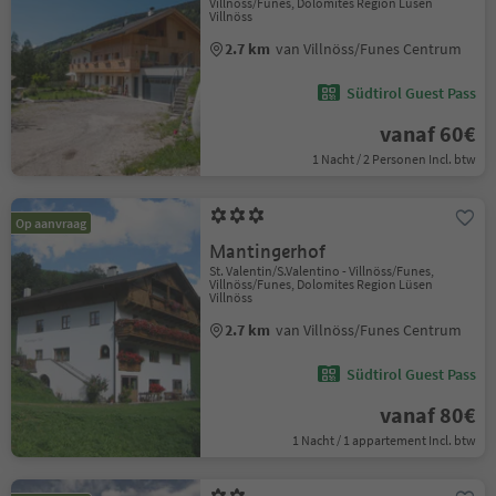
Villnöss/Funes, Dolomites Region Lüsen
Villnöss
2.7 km
van Villnöss/Funes Centrum
Südtirol Guest Pass
vanaf 60€
1 Nacht / 2 Personen Incl. btw
Op aanvraag
Mantingerhof
St. Valentin/S.Valentino - Villnöss/Funes,
Villnöss/Funes, Dolomites Region Lüsen
Villnöss
2.7 km
van Villnöss/Funes Centrum
Südtirol Guest Pass
vanaf 80€
1 Nacht / 1 appartement Incl. btw