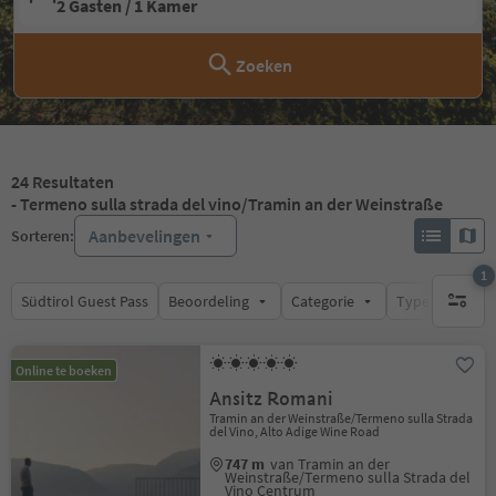
2 Gasten / 1 Kamer
Zoeken
24
Resultaten
- Termeno sulla strada del vino/Tramin an der Weinstraße
Aanbevelingen
Sorteren:
1
Südtirol Guest Pass
Beoordeling
Categorie
Type catering
1 actief 
Online te boeken
Ansitz Romani
Tramin an der Weinstraße/Termeno sulla Strada
del Vino, Alto Adige Wine Road
747 m
van Tramin an der
Weinstraße/Termeno sulla Strada del
Vino Centrum