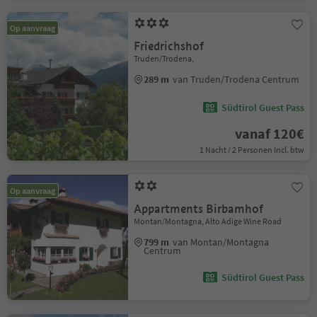
Op aanvraag
Friedrichshof
Truden/Trodena,
289 m
van Truden/Trodena Centrum
Südtirol Guest Pass
vanaf 120€
1 Nacht / 2 Personen Incl. btw
Op aanvraag
Appartments Birbamhof
Montan/Montagna, Alto Adige Wine Road
799 m
van Montan/Montagna
Centrum
Südtirol Guest Pass