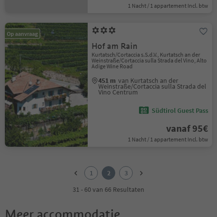
1 Nacht / 1 appartement Incl. btw
Op aanvraag
Hof am Rain
Kurtatsch/Cortaccia s.S.d.V., Kurtatsch an der
Weinstraße/Cortaccia sulla Strada del Vino, Alto
Adige Wine Road
451 m
van Kurtatsch an der
Weinstraße/Cortaccia sulla Strada del
Vino Centrum
Südtirol Guest Pass
vanaf 95€
1 Nacht / 1 appartement Incl. btw
1
2
1
2
3
3
31 - 60 van 66 Resultaten
Meer accommodatie