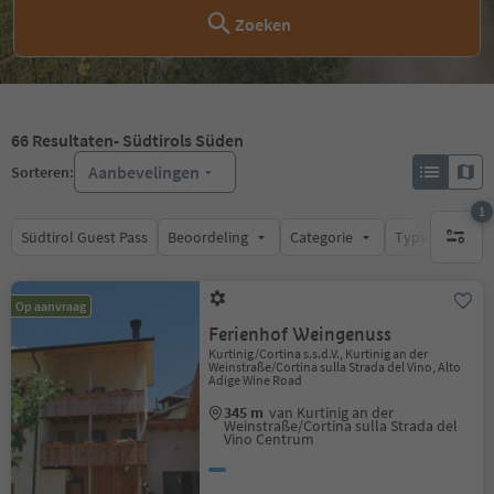
Zoeken
66
Resultaten
- Südtirols Süden
Aanbevelingen
Sorteren:
1
Südtirol Guest Pass
Beoordeling
Categorie
Type catering
1 actief 
Op aanvraag
Ferienhof Weingenuss
Kurtinig/Cortina s.s.d.V., Kurtinig an der
Weinstraße/Cortina sulla Strada del Vino, Alto
Adige Wine Road
345 m
van Kurtinig an der
Weinstraße/Cortina sulla Strada del
Vino Centrum