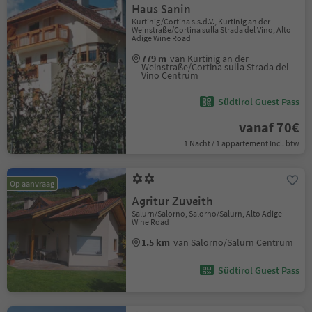
Haus Sanin
Kurtinig/Cortina s.s.d.V., Kurtinig an der
Weinstraße/Cortina sulla Strada del Vino, Alto
Adige Wine Road
779 m
van Kurtinig an der
Weinstraße/Cortina sulla Strada del
Vino Centrum
Südtirol Guest Pass
vanaf 70€
1 Nacht / 1 appartement Incl. btw
Op aanvraag
Agritur Zuveith
Salurn/Salorno, Salorno/Salurn, Alto Adige
Wine Road
1.5 km
van Salorno/Salurn Centrum
Südtirol Guest Pass