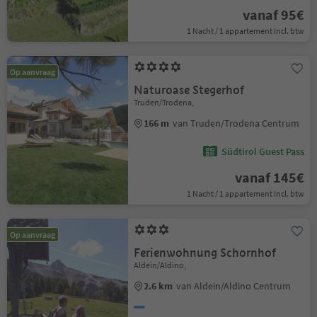
vanaf 95€
1 Nacht / 1 appartement Incl. btw
Op aanvraag
Naturoase Stegerhof
Truden/Trodena,
166 m
van Truden/Trodena Centrum
Südtirol Guest Pass
vanaf 145€
1 Nacht / 1 appartement Incl. btw
Op aanvraag
Ferienwohnung Schornhof
Aldein/Aldino,
2.6 km
van Aldein/Aldino Centrum