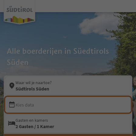
Alle boerderijen in Süedtirols
Süden
Waar wil je naartoe?
Südtirols Süden
Kies data
Gasten en kamers
2 Gasten / 1 Kamer