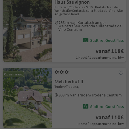
Haus Sauvignon
Kurtatsch/Cortaccia s.S.d.V., Kurtatsch an der
Weinstraße/Cortaccia sulla Strada del Vino, Alto
Adige Wine Road
286 m
van Kurtatsch an der
Weinstraße/Cortaccia sulla Strada del
Vino Centrum
Südtirol Guest Pass
vanaf 118€
1 Nacht / 1 appartement Incl. btw
Op aanvraag
Melcherhof II
Truden/Trodena,
308 m
van Truden/Trodena Centrum
Südtirol Guest Pass
vanaf 110€
1 Nacht / 1 appartement Incl. btw