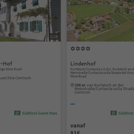
1/28
r-Hof
Lindenhof
dige Wine Road
Kurtatsch/Cortaccia s.S.d.V., Kurtatsch an 
Weinstraße/Cortaccia sulla Strada del Vino
Wine Road
Auer/Ora Centrum
208 m
van Kurtatsch an der
Weinstraße/Cortaccia sulla Strada
Centrum
Südtirol Guest Pass
Südtirol
vanaf
81€