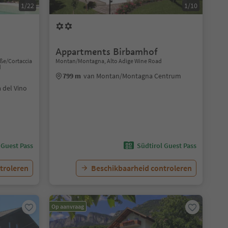
1/22
1/10
Appartments Birbamhof
aße/Cortaccia
Montan/Montagna, Alto Adige Wine Road
d
799 m
van Montan/Montagna Centrum
 del Vino
 Guest Pass
Südtirol Guest Pass
troleren
Beschikbaarheid controleren
Op aanvraag