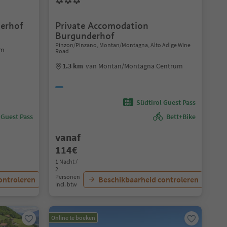
erhof
Private Accomodation
Burgunderhof
Pinzon/Pinzano, Montan/Montagna, Alto Adige Wine
um
Road
1.3 km
van Montan/Montagna Centrum
Südtirol Guest Pass
 Guest Pass
Bett+Bike
vanaf
114€
1 Nacht /
2
Personen
ontroleren
Beschikbaarheid controleren
Incl. btw
Online te boeken