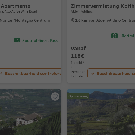
 Apartments
Zimmervermietung Koflh
, Alto Adige Wine Road
Aldein/Aldino,
 Montan/Montagna Centrum
1.6 km
van Aldein/Aldino Centr
Südtirol
Südtirol Guest Pass
vanaf
118€
1 Nacht /
2
Personen
Beschikbaarheid controleren
Beschikbaarheid c
Incl. btw
Op aanvraag