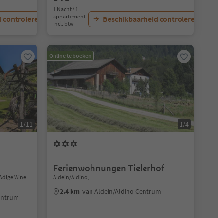
1 Nacht / 1
appartement
 controleren
Beschikbaarheid controleren
Incl. btw
Online te boeken
1/11
1/4
Ferienwohnungen Tielerhof
Adige Wine
Aldein/Aldino,
2.4 km
van Aldein/Aldino Centrum
entrum