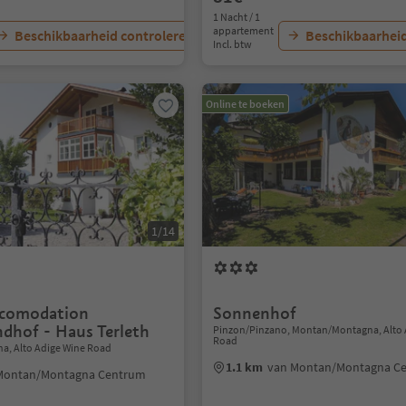
1 Nacht / 1
appartement
Beschikbaarheid controleren
Beschikbaarheid
Incl. btw
Online te boeken
1/14
ccomodation
Sonnenhof
ndhof - Haus Terleth
Pinzon/Pinzano, Montan/Montagna, Alto 
Road
, Alto Adige Wine Road
1.1 km
van Montan/Montagna C
Montan/Montagna Centrum