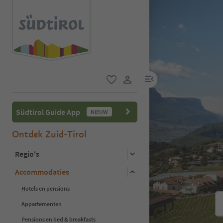
menulink
favoriet
gebruikerslink
Südtirol Guide App
NIEUW
Ontdek Zuid-Tirol
Regio's
Accommodaties
Hotels en pensions
Appartementen
Pensions en bed & breakfasts