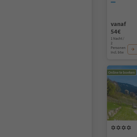
vanaf
54€
1 Nacht /
2
Personen
Incl. btw
Online te boeken