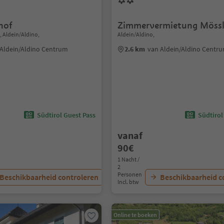
hof
Zimmervermietung Mössl
 Aldein/Aldino,
Aldein/Aldino,
Aldein/Aldino Centrum
2.6 km
van Aldein/Aldino Centr
Südtirol Guest Pass
Südtirol
vanaf
90€
1 Nacht /
2
Personen
Beschikbaarheid controleren
Beschikbaarheid c
Incl. btw
Online te boeken