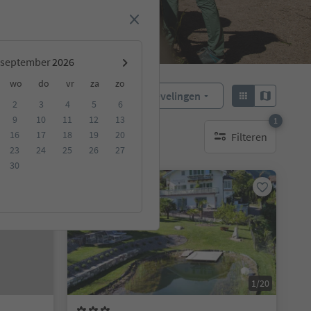
september
wo
do
vr
za
zo
Aanbevelingen
Sorteren:
2
3
4
5
6
9
10
11
12
13
1
16
17
18
19
20
Filteren
ccommodatie
1 actief filter
23
24
25
26
27
30
Online te boeken
1/20