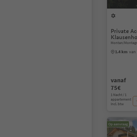
Private A
Klausenho
Montan/Montagna
1.4 km
van
vanaf
75€
1 Nacht / 1
appartement
Incl. btw
Op aanvraag