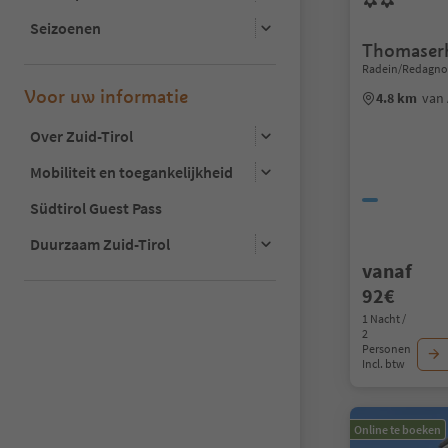
Seizoenen
Thomaser
Radein/Redagno,
Voor uw informatie
4.8 km
van 
Over Zuid-Tirol
Mobiliteit en toegankelijkheid
Südtirol Guest Pass
Duurzaam Zuid-Tirol
vanaf
92€
1 Nacht /
2
Personen
Incl. btw
Online te boeken