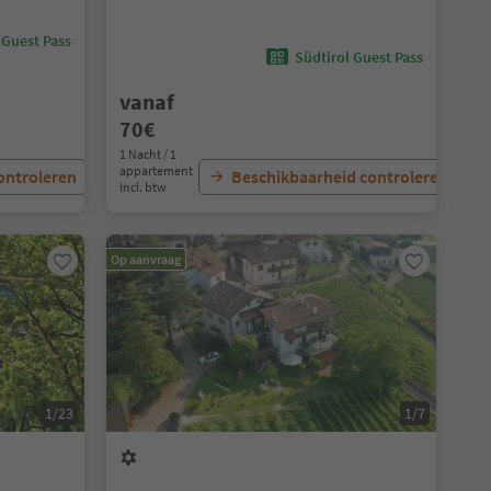
 Guest Pass
Südtirol Guest Pass
vanaf
70€
1 Nacht / 1
appartement
ontroleren
Beschikbaarheid controleren
Incl. btw
Op aanvraag
1/23
1/7