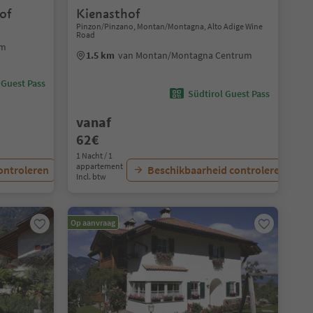
of
Kienasthof
Pinzon/Pinzano, Montan/Montagna, Alto Adige Wine
Road
um
1.5 km
van Montan/Montagna Centrum
 Guest Pass
Südtirol Guest Pass
vanaf
62€
1 Nacht / 1
appartement
ontroleren
Beschikbaarheid controleren
Incl. btw
Op aanvraag