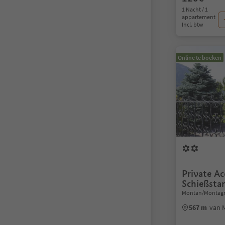
1 Nacht / 1
appartement
Incl. btw
Online te boeken
Private A
Schießsta
Montan/Montagna
567 m
van 