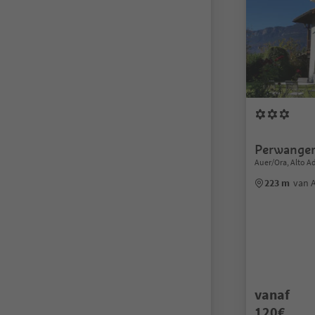
Perwange
Auer/Ora, Alto A
223 m
van 
vanaf
120€