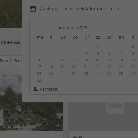
Aankomst- en vertrekdatum selecteren
augustus
ma
di
wo
do
vr
za
zo
ma
di
- Südtirols Süden
1
2
1
3
4
5
6
7
8
9
7
8
10
11
12
13
14
15
16
14
15
 Pass
Beoordeling
Categorie
Type catering
Duurzame a
17
18
19
20
21
22
23
21
22
24
25
26
27
28
29
30
28
29
31
Online te boeken
Nachten:
0
1/6