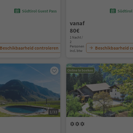
Südtirol Guest Pass
Südtirol
vanaf
80€
1 Nacht /
2
Personen
Beschikbaarheid controleren
Beschikbaarheid c
Incl. btw
Online te boeken
1/33