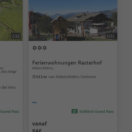
1/22
1/31
Ferienwohnungen Rasterhof
der
Aldein/Aldino,
, Alto Adige
613 m
van Aldein/Aldino Centrum
 del Vino
 Guest Pass
Südtirol Guest Pass
vanaf
84€