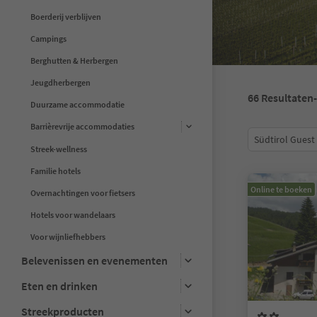
Boerderij verblijven
Campings
Berghutten & Herbergen
Jeugdherbergen
66
Resultaten
Duurzame accommodatie
Barrièrevrije accommodaties
Südtirol Guest
Streek-wellness
Familie hotels
Online te boeken
Overnachtingen voor fietsers
Hotels voor wandelaars
Voor wijnliefhebbers
Belevenissen en evenementen
Eten en drinken
Streekproducten