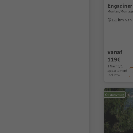
Engadiner
Montan/Montagna
1.1 km
van
vanaf
119€
1 Nacht / 1
appartement
Incl. btw
Op aanvraag