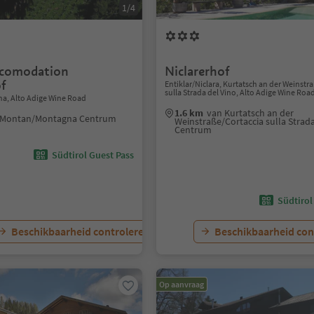
1/4
ccomodation
Niclarerhof
f
Entiklar/Niclara, Kurtatsch an der Weinstr
sulla Strada del Vino, Alto Adige Wine Roa
, Alto Adige Wine Road
1.6 km
van Kurtatsch an der
 Montan/Montagna Centrum
Weinstraße/Cortaccia sulla Strada
Centrum
Südtirol Guest Pass
Südtirol
Beschikbaarheid controleren
Beschikbaarheid con
Op aanvraag