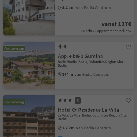
4.4 km
van Badia Centrum
vanaf 127€
1 Nacht / 1 appartement Incl. btw
Op aanvraag
App. + b&b Gumina
Badia/Badia, Badia, Dolomites Region Alta
Badia
144 m
van Badia Centrum
S
Op aanvraag
Hotel & Residence La Villa
La Villa/La Villa, Badia, Dolomites Region Alta
Badia
2.7 km
van Badia Centrum