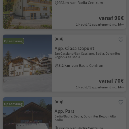
664 m
van Badia Centrum
vanaf 96€
1 Nacht / 1 appartement Incl. btw
Op aanvraag
App. Ciasa Dapunt
San Cassiano/San Cassiano, Badia, Dolomites
Region Alta Badia
5.2 km
van Badia Centrum
vanaf 70€
1 Nacht / 1 appartement Incl. btw
Op aanvraag
App. Pars
Badia/Badia, Badia, Dolomites Region Alta
Badia
387 m
van Badia Centrum