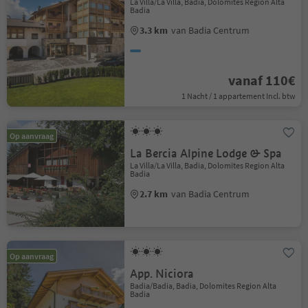
La Villa/La Villa, Badia, Dolomites Region Alta
Badia
3.3 km
van Badia Centrum
vanaf 110€
1 Nacht / 1 appartement Incl. btw
Op aanvraag
La Bercia Alpine Lodge & Spa
La Villa/La Villa, Badia, Dolomites Region Alta
Badia
2.7 km
van Badia Centrum
Op aanvraag
App. Niciora
Badia/Badia, Badia, Dolomites Region Alta
Badia