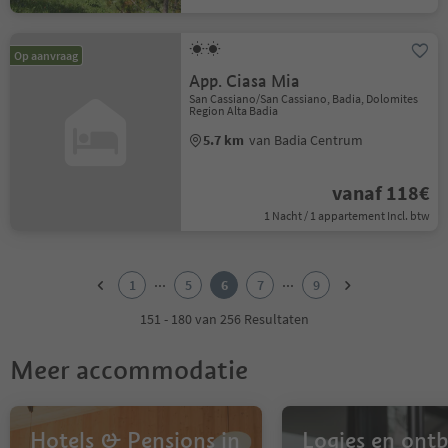
Op aanvraag
App. Ciasa Mia
San Cassiano/San Cassiano, Badia, Dolomites
Region Alta Badia
5.7 km
van Badia Centrum
vanaf 118€
1 Nacht / 1 appartement Incl. btw
1
2
...
...
1
5
6
7
9
3
4
151 - 180 van 256 Resultaten
5
6
Meer accommodatie
7
8
9
Hotels & Pensions in
Logies en ontbi