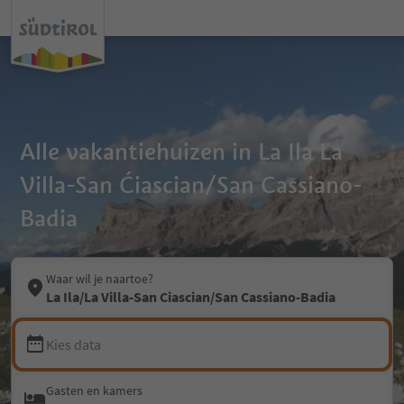
Alle vakantiehuizen in La Ila La
Villa-San Ćiascian/San Cassiano-
Badia
Waar wil je naartoe?
La Ila/La Villa-San Ciascian/San Cassiano-Badia
Kies data
Gasten en kamers