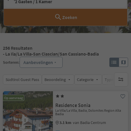
2 Gasten / 1 Kamer
Zoeken
256
Resultaten
- La Ila/La Villa-San Ciascian/San Cassiano-Badia
Aanbevelingen
Sorteren:
Südtirol Guest Pass
Beoordeling
Categorie
Type catering
geen act
Op aanvraag
Residence Sonia
La Villa/La Villa, Badia, Dolomites Region Alta
Badia
3.1 km
van Badia Centrum