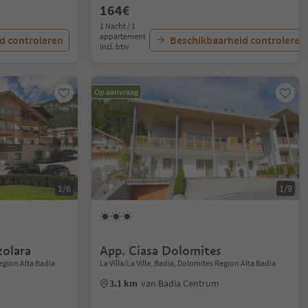
164€
1 Nacht / 1
appartement
d controleren
Beschikbaarheid controleren
Incl. btw
Op aanvraag
1/6
1/9
zolara
App. Ciasa Dolomites
Region Alta Badia
La Villa/La Villa, Badia, Dolomites Region Alta Badia
3.1 km
van Badia Centrum