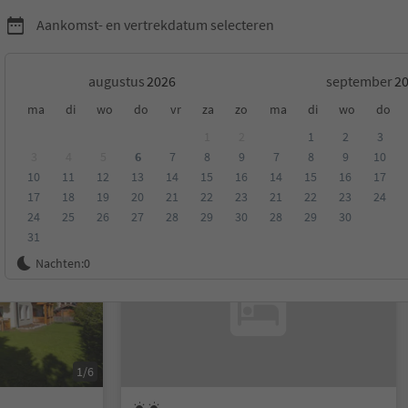
Aankomst- en vertrekdatum selecteren
augustus
september
ma
di
wo
do
vr
za
zo
ma
di
wo
do
Villa-San Ciascian/San Cassiano-Badia
1
2
1
2
3
3
4
5
6
7
8
9
7
8
9
10
10
11
12
13
14
15
16
14
15
16
17
eling
Categorie
Type catering
Duurzame accommodatie
17
18
19
20
21
22
23
21
22
23
24
24
25
26
27
28
29
30
28
29
30
31
Op aanvraag
Nachten:
0
1/6