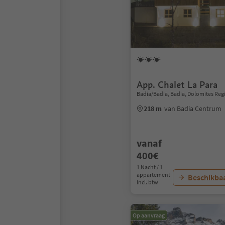
App. Chalet La Para
Badia/Badia, Badia, Dolomites Reg
218 m
van Badia Centrum
vanaf
400€
1 Nacht / 1
appartement
Beschikbaa
Incl. btw
Op aanvraag