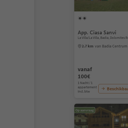
App. Ciasa Sanvi
La Villa/La Villa, Badia, Dolomites 
2.7 km
van Badia Centrum
vanaf
100€
1 Nacht / 1
appartement
Beschikbaa
Incl. btw
Op aanvraag