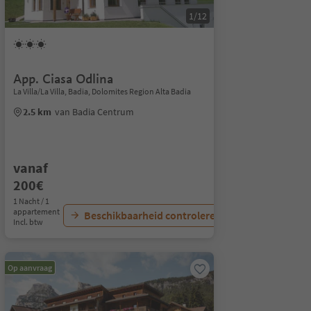
1/12
App. Ciasa Odlina
La Villa/La Villa, Badia, Dolomites Region Alta Badia
2.5 km
van Badia Centrum
vanaf
200€
1 Nacht / 1
appartement
Beschikbaarheid controleren
Incl. btw
Op aanvraag