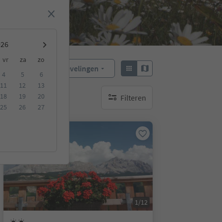
vr
za
zo
Aanbevelingen
Sorteren:
4
5
6
11
12
13
18
19
20
Filteren
geen actieve filters
25
26
27
Op aanvraag
1/12