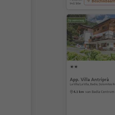
Beschikbaarh
Incl. btw
Op aanvraag
App. Villa Antriprà
La Villa/La Villa, Badia, Dolomites 
4.1 km
van Badia Centrum