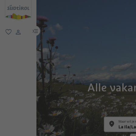
menulink
favoriet
gebruikerslink
Alle vaka
Waar wil je