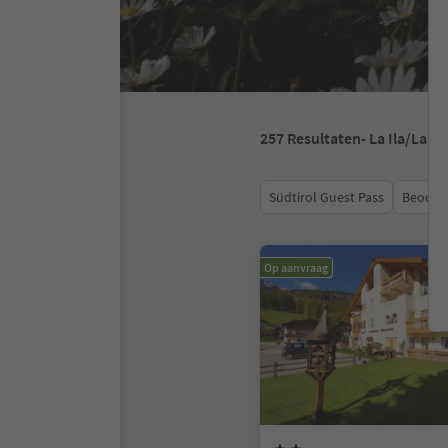
257
Resultaten
- La Ila/La 
Südtirol Guest Pass
Beoord
Op aanvraag