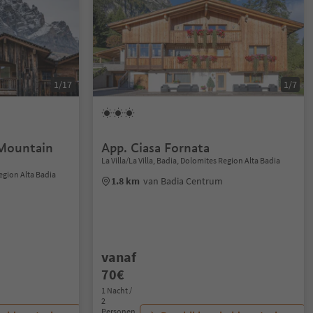
1/17
1/7
 Mountain
App. Ciasa Fornata
La Villa/La Villa, Badia, Dolomites Region Alta Badia
Region Alta Badia
1.8 km
van Badia Centrum
vanaf
70€
1 Nacht /
2
Personen