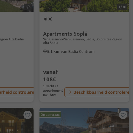
1/5
1/30
Apartments Soplá
Region Alta Badia
San Cassiano/San Cassiano, Badia, Dolomites Region
Alta Badia
5.1 km
van Badia Centrum
vanaf
108€
1 Nacht / 1
appartement
rheid controleren
Beschikbaarheid controleren
Incl. btw
Op aanvraag