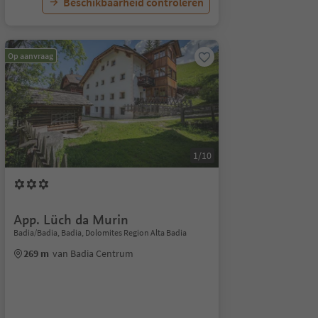
Beschikbaarheid controleren
Op aanvraag
1/10
App. Lüch da Murin
Badia/Badia, Badia, Dolomites Region Alta Badia
269 m
van Badia Centrum