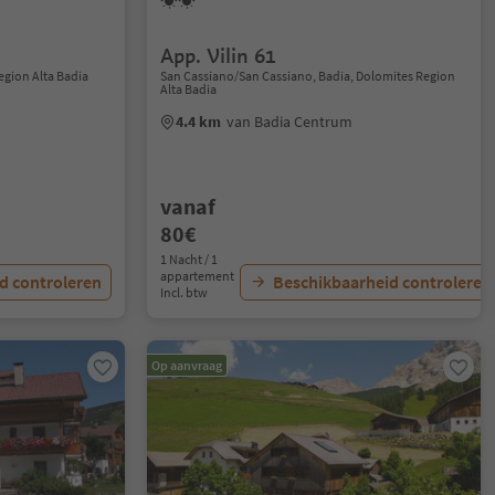
App. Vilin 61
Region Alta Badia
San Cassiano/San Cassiano, Badia, Dolomites Region
Alta Badia
4.4 km
van Badia Centrum
vanaf
80€
1 Nacht / 1
appartement
d controleren
Beschikbaarheid controleren
Incl. btw
Op aanvraag