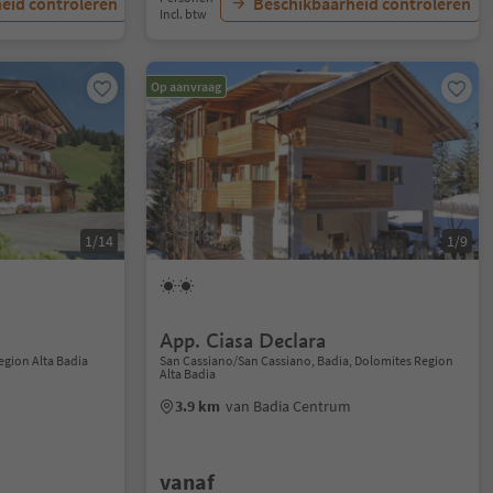
eid controleren
Beschikbaarheid controleren
Incl. btw
Op aanvraag
1/14
1/9
App. Ciasa Declara
Region Alta Badia
San Cassiano/San Cassiano, Badia, Dolomites Region
Alta Badia
3.9 km
van Badia Centrum
vanaf