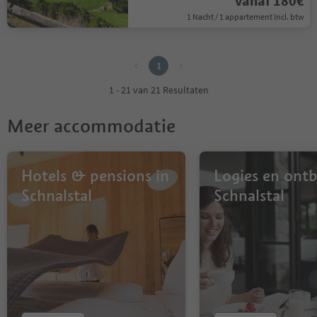
vanaf 180€
1 Nacht / 1 appartement Incl. btw
1
1
1 - 21 van 21 Resultaten
Meer accommodatie
Hotels & pensions in
Logies en ontbi
Schnalstal
Schnalstal