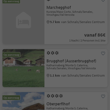
Op aanvraag
Marchegghof
Kurzras/Maso Corto, Schnals/Senales,
Vinschgau/Val Venosta
9.7 km
van Schnals/Senales Centrum
vanaf 86€
1 Nacht / 2 Personen Incl. btw
Op aanvraag
Brugghof (Ausserbrugghof)
Katharinaberg/Monte S. Caterina,
Schnals/Senales, Vinschgau/Val Venosta
1.1 km
van Schnals/Senales Centrum
Op aanvraag
Oberperflhof
Katharinaberg/Monte S. Caterina,