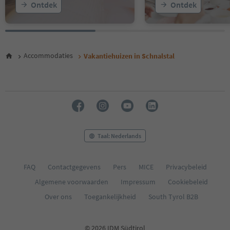
Ontdek
Ontdek
Accommodaties
Vakantiehuizen in Schnalstal
Taal: Nederlands
FAQ
Contactgegevens
Pers
MICE
Privacybeleid
Algemene voorwaarden
Impressum
Cookiebeleid
Over ons
Toegankelijkheid
South Tyrol B2B
© 2026 IDM Südtirol