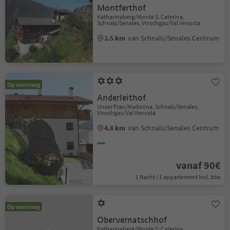
Montferthof
Katharinaberg/Monte S. Caterina,
Schnals/Senales, Vinschgau/Val Venosta
2.5 km
van Schnals/Senales Centrum
Op aanvraag
Anderleithof
Unser Frau/Madonna, Schnals/Senales,
Vinschgau/Val Venosta
4.8 km
van Schnals/Senales Centrum
vanaf 90€
1 Nacht / 1 appartement Incl. btw
Op aanvraag
Obervernatschhof
Katharinaberg/Monte S. Caterina,