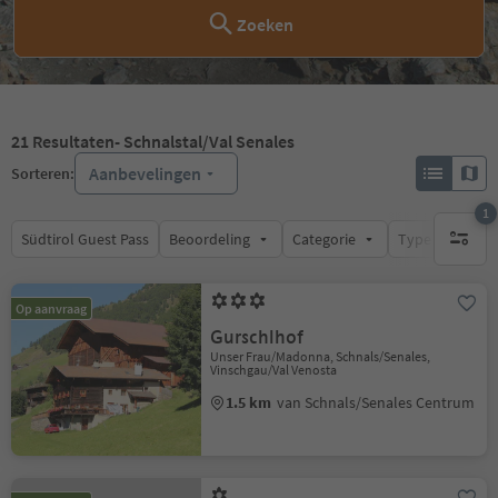
Zoeken
21
Resultaten
- Schnalstal/Val Senales
Aanbevelingen
Sorteren:
1
Südtirol Guest Pass
Beoordeling
Categorie
Type catering
1 actief 
Op aanvraag
Gurschlhof
Unser Frau/Madonna, Schnals/Senales,
Vinschgau/Val Venosta
1.5 km
van Schnals/Senales Centrum