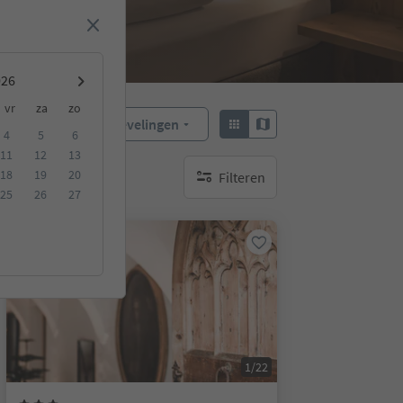
vr
za
zo
Aanbevelingen
Sorteren:
4
5
6
11
12
13
18
19
20
Filteren
geen actieve filters
25
26
27
Online te boeken
1/22