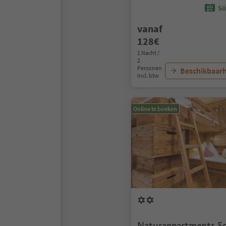
Sü
vanaf
128€
1 Nacht /
2
Personen
Beschikbaarh
Incl. btw
Online te boeken
Naturappartments S