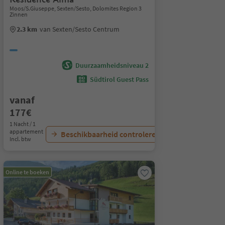
Moos/S.Giuseppe, Sexten/Sesto, Dolomites Region 3
Zinnen
2.3 km
van Sexten/Sesto Centrum
Duurzaamheidsniveau 2
Südtirol Guest Pass
vanaf
177€
1 Nacht / 1
appartement
Beschikbaarheid controleren
Incl. btw
Online te boeken