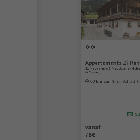
Appartements Zi Ra
St. Magdalena/S. Maddalena - Gsies
di Casies,
3.2 km
van Gsies/Valle di 
Sü
vanaf
78€