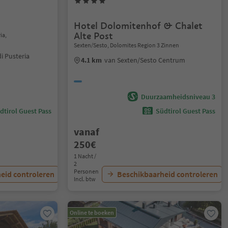
Hotel Dolomitenhof & Chalet
Alte Post
ia,
Sexten/Sesto, Dolomites Region 3 Zinnen
i Pusteria
4.1 km
van Sexten/Sesto Centrum
Duurzaamheidsniveau 3
dtirol Guest Pass
Südtirol Guest Pass
vanaf
250€
1 Nacht /
2
Personen
eid controleren
Beschikbaarheid controleren
Incl. btw
Online te boeken