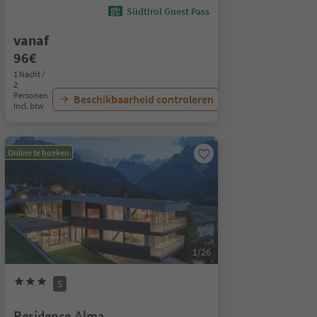
Südtirol Guest Pass
vanaf
96€
1 Nacht /
2
Personen
Beschikbaarheid controleren
Incl. btw
Online te boeken
1/26
S
Residence Alma