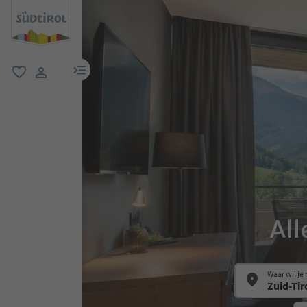
menulink
favoriet
gebruikerslink
All
Waar wil je