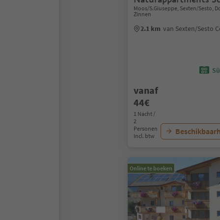
Moos/S.Giuseppe, Sexten/Sesto, D
Zinnen
2.1 km
van Sexten/Sesto 
Sü
vanaf
44€
1 Nacht /
2
Personen
Beschikbaarh
Incl. btw
Online te boeken