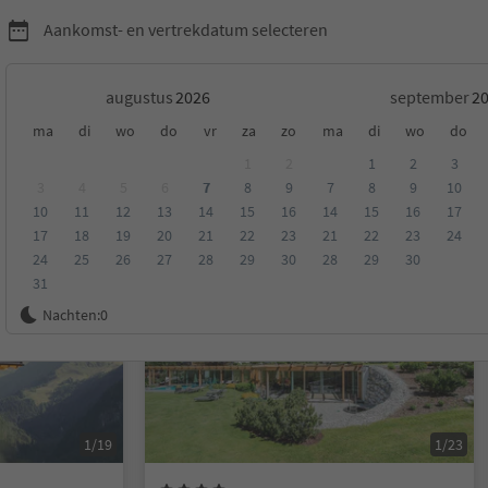
Aankomst- en vertrekdatum selecteren
augustus
september
ma
di
wo
do
vr
za
zo
ma
di
wo
do
1
2
1
2
3
3
4
5
6
7
8
9
7
8
9
10
10
11
12
13
14
15
16
14
15
16
17
eling
Categorie
Type catering
Duurzame accommodatie
17
18
19
20
21
22
23
21
22
23
24
24
25
26
27
28
29
30
28
29
30
31
Online te boeken
Nachten:
0
1/19
1/23