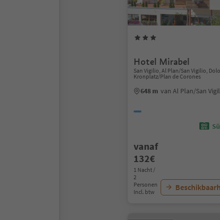
Hotel Mirabel
San Vigilio, Al Plan/San Vigilio, Do
Kronplatz/Plan de Corones
648 m
van Al Plan/San Vig
Sü
vanaf
132€
1 Nacht /
2
Personen
Beschikbaarh
Incl. btw