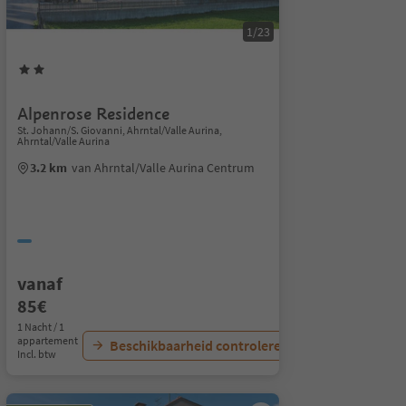
1/23
Alpenrose Residence
St. Johann/S. Giovanni, Ahrntal/Valle Aurina,
Ahrntal/Valle Aurina
3.2 km
van Ahrntal/Valle Aurina Centrum
vanaf
85€
1 Nacht / 1
appartement
Beschikbaarheid controleren
Incl. btw