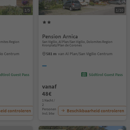
1/5
1/10
Pension Arnica
lomites Region
San Vigilio, Al Plan/San Vigilio, Dolomites Region
Kronplatz/Plan de Corones
ilio Centrum
581 m
van Al Plan/San Vigilio Centrum
dtirol Guest Pass
Südtirol Guest Pass
vanaf
48€
1 Nacht /
2
Personen
eid controleren
Beschikbaarheid controleren
Incl. btw