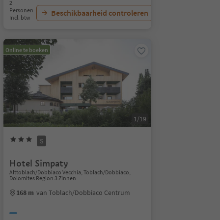
2
Personen
Beschikbaarheid controleren
Incl. btw
Online te boeken
1/19
S
Hotel Simpaty
Alttoblach/Dobbiaco Vecchia, Toblach/Dobbiaco,
Dolomites Region 3 Zinnen
168 m
van Toblach/Dobbiaco Centrum