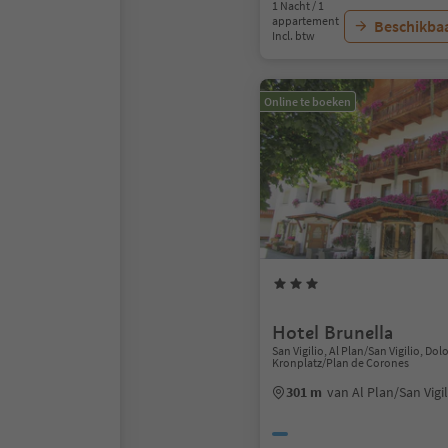
1 Nacht / 1
appartement
Beschikbaa
Incl. btw
Online te boeken
Hotel Brunella
San Vigilio, Al Plan/San Vigilio, Do
Kronplatz/Plan de Corones
301 m
van Al Plan/San Vig