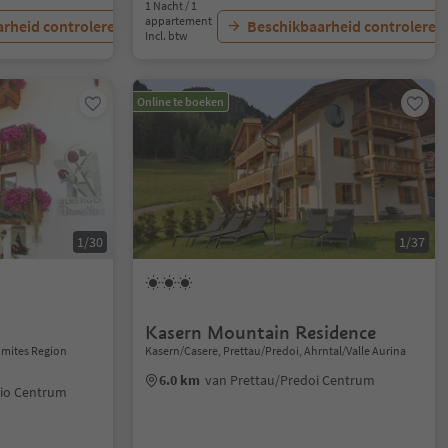
1 Nacht / 1
appartement
rheid controleren
Beschikbaarheid controleren
Incl. btw
Online te boeken
1/30
1/37
Kasern Mountain Residence
lomites Region
Kasern/Casere, Prettau/Predoi, Ahrntal/Valle Aurina
6.0 km
van Prettau/Predoi Centrum
ilio Centrum