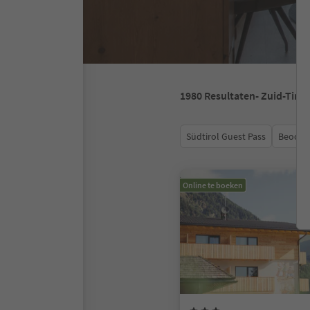
1980
Resultaten
- Zuid-Tirol
Südtirol Guest Pass
Beoord
Online te boeken