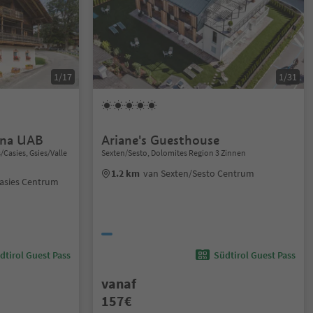
1/17
1/31
nna UAB
Ariane's Guesthouse
/Casies, Gsies/Valle
Sexten/Sesto, Dolomites Region 3 Zinnen
1.2 km
van Sexten/Sesto Centrum
Casies Centrum
dtirol Guest Pass
Südtirol Guest Pass
vanaf
157€