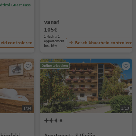
dtirol Guest Pass
vanaf
105€
1 Nacht / 1
appartement
eid controleren
Beschikbaarheid controleren
Incl. btw
Online te boeken
1/34
1/13
chönfeld
Apartments S.Vigilio