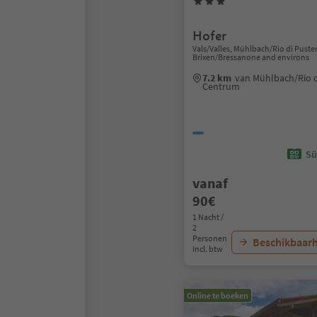
Hofer
Vals/Valles, Mühlbach/Rio di Puster
Brixen/Bressanone and environs
7.2 km
van Mühlbach/Rio d
Centrum
Sü
vanaf
90€
1 Nacht /
2
Personen
Beschikbaarh
Incl. btw
Online te boeken