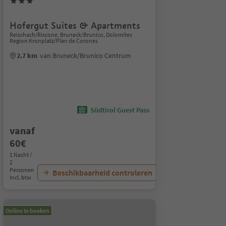
Hofergut Suites & Apartments
Reischach/Riscone, Bruneck/Brunico, Dolomites
Region Kronplatz/Plan de Corones
2.7 km
van Bruneck/Brunico Centrum
Südtirol Guest Pass
vanaf
60€
1 Nacht /
2
Personen
Beschikbaarheid controleren
Incl. btw
Online te boeken