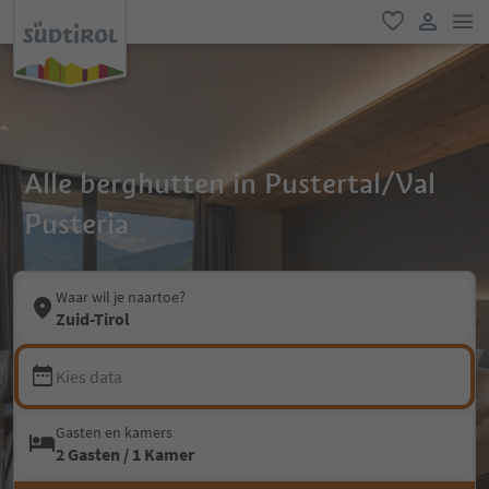
men
favoriet
gebruike
Alle berghutten in Pustertal/Val
Pusteria
Waar wil je naartoe?
Zuid-Tirol
Kies data
Gasten en kamers
2 Gasten / 1 Kamer