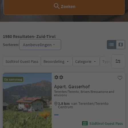
Zoeken
1980
Resultaten
- Zuid-Tirol
Aanbevelingen
Sorteren:
Südtirol Guest Pass
Beoordeling
Categorie
Type catering
geen act
Op aanvraag
Apart. Gasserhof
Terenten/Terento, Brixen/Bressanone and
environs
1.8 km
van Terenten/Terento
Centrum
Südtirol Guest Pass