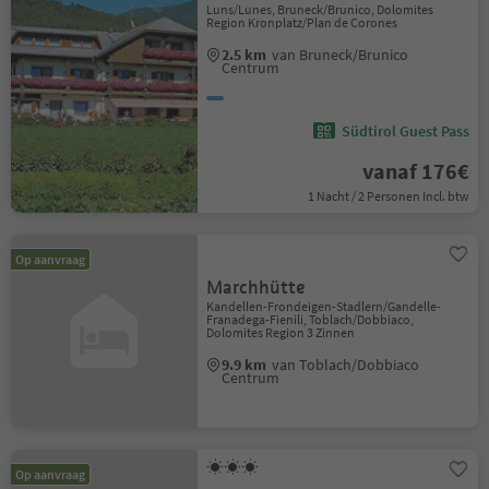
Luns/Lunes, Bruneck/Brunico, Dolomites
Region Kronplatz/Plan de Corones
2.5 km
van Bruneck/Brunico
Centrum
Südtirol Guest Pass
vanaf 176€
1 Nacht / 2 Personen Incl. btw
Op aanvraag
Marchhütte
Kandellen-Frondeigen-Stadlern/Gandelle-
Franadega-Fienili, Toblach/Dobbiaco,
Dolomites Region 3 Zinnen
9.9 km
van Toblach/Dobbiaco
Centrum
Op aanvraag