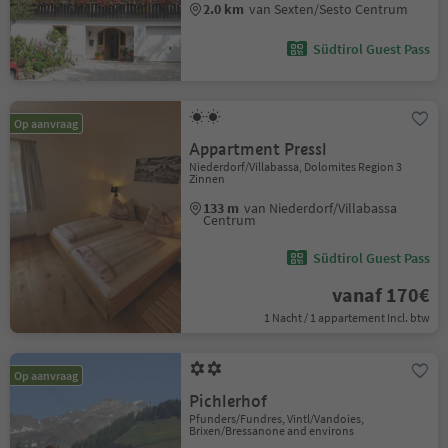
2.0 km
van Sexten/Sesto Centrum
Südtirol Guest Pass
Op aanvraag
Appartment Pressl
Niederdorf/Villabassa, Dolomites Region 3
Zinnen
133 m
van Niederdorf/Villabassa
Centrum
Südtirol Guest Pass
vanaf 170€
1 Nacht / 1 appartement Incl. btw
Op aanvraag
Pichlerhof
Pfunders/Fundres, Vintl/Vandoies,
Brixen/Bressanone and environs