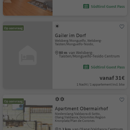
Südtirol Guest Pass
Op aanvraag
Gailer im Dorf
Welsberg/Monguelfo, Welsberg-
Taisten/Monguelfo-Tesido,
80 m
van Welsberg-
Taisten/Monguelfo-Tesido Centrum
Südtirol Guest Pass
vanaf 31€
1 Nacht / 1 appartement Incl. btw
Op aanvraag
Apartment Obermairhof
Niederolang/Valdaora di Sotto,
Olang/Valdaora, Dolomites Region
Kronplatz/Plan de Corones
1.2 km
van Olang/Valdaora Centrum