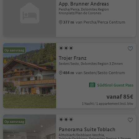
App. Brunner Andreas
Percha/Perca, Dolomites Region
Kronplatz/Plan de Corones
377 m
van Percha/Perca Centrum
Op aanvraag
Trojer Franz
Sexten/Sesto, Dolomites Region 3 Zinnen
484 m
van Sexten/Sesto Centrum
Südtirol Guest Pass
vanaf 85€
1 Nacht / 1 appartement Incl. btw
Op aanvraag
Panorama Suite Toblach
Alttoblach/Dobbiaco Vecchia,
Toblach/Dobbiaco, Dolomites Region 3 Zinnen