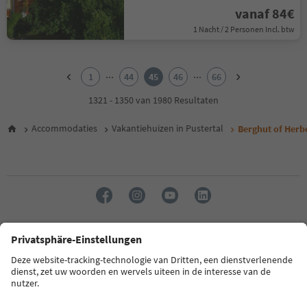
vanaf 84€
1 Nacht / 2 Personen Incl. btw
1
2
...
...
1
44
45
46
66
3
4
1321 - 1350 van 1980 Resultaten
5
6
Accommodaties
Vakantiehuizen in Pustertal
Berghut of Herbe
7
8
9
10
11
12
13
14
Taal: Nederlands
15
16
17
FAQ
Contactgegevens
Pers
MICE
Privacybeleid
18
Algemene voorwaarden
Impressum
Cookiebeleid
19