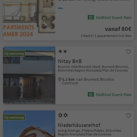
Südtirol Guest Pass
vanaf 80€
1 Nacht / 1 appartement Incl. btw
Op aanvraag
Nitay BnB
Brunico città/Bruneck Stadt, Bruneck/Brunico,
Dolomites Region Kronplatz/Plan de Corones
1.1 km
van Bruneck/Brunico
Centrum
Südtirol Guest Pass
Op aanvraag
Niederhäusererhof
Issing/Issengo, Pfalzen/Falzes, Dolomites
Region Kronplatz/Plan de Corones