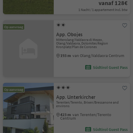
vanaf 128€
1 Nacht / 1 appartement Incl. btw
Op aanvraag
App. Obojes
Mitterolang/Valdaora di Mezzo,
Olang/Valdaora, Dolomites Region
Kronplatz/Plan de Corones
193 m
van Olang/Valdaora Centrum
Südtirol Guest Pass
Op aanvraag
App. Unterkircher
Terenten/Terento, Brixen/Bressanone and
environs
423 m
van Terenten/Terento
Centrum
Südtirol Guest Pass