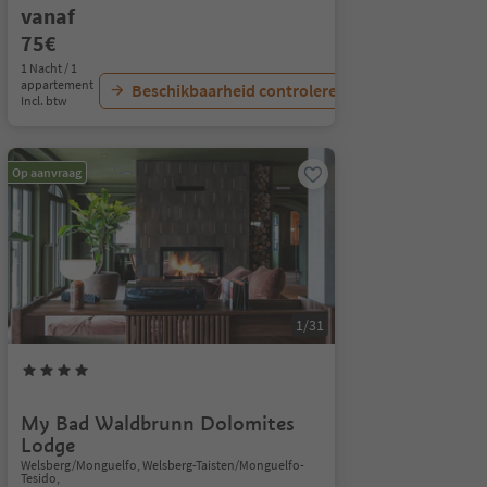
vanaf
75€
1 Nacht / 1
appartement
Beschikbaarheid controleren
Incl. btw
Op aanvraag
1/31
My Bad Waldbrunn Dolomites
Lodge
Welsberg/Monguelfo, Welsberg-Taisten/Monguelfo-
Tesido,