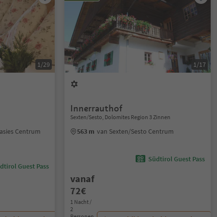
1/29
1/17
Innerrauthof
Sexten/Sesto, Dolomites Region 3 Zinnen
Casies Centrum
563 m
van Sexten/Sesto Centrum
Südtirol Guest Pass
dtirol Guest Pass
vanaf
72€
1 Nacht /
2
Personen