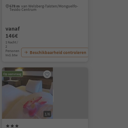
678 m
van Welsberg-Taisten/Monguelfo-
Tesido Centrum
vanaf
146€
1 Nacht /
2
Personen
Beschikbaarheid controleren
Incl. btw
Op aanvraag
1/6