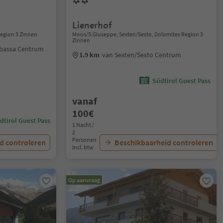
Lienerhof
Region 3 Zinnen
Moos/S.Giuseppe, Sexten/Sesto, Dolomites Region 3
Zinnen
abassa Centrum
1.9 km
van Sexten/Sesto Centrum
Südtirol Guest Pass
vanaf
100€
dtirol Guest Pass
1 Nacht /
2
Personen
d controleren
Beschikbaarheid controleren
Incl. btw
Op aanvraag