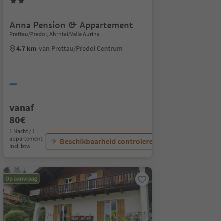
Anna Pension & Appartement
Prettau/Predoi, Ahrntal/Valle Aurina
4.7 km
van Prettau/Predoi Centrum
vanaf
80€
1 Nacht / 1
appartement
Beschikbaarheid controleren
Incl. btw
Op aanvraag