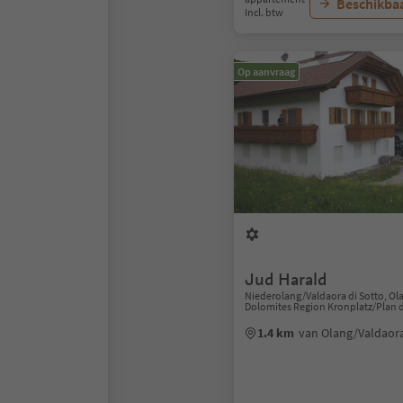
Beschikbaa
Incl. btw
Op aanvraag
Jud Harald
Niederolang/Valdaora di Sotto, Ol
Dolomites Region Kronplatz/Plan 
1.4 km
van Olang/Valdaor