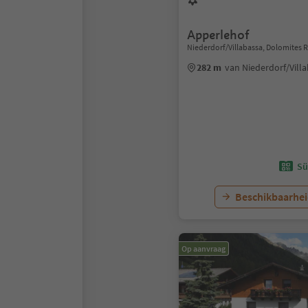
Apperlehof
Niederdorf/Villabassa, Dolomites 
282 m
van Niederdorf/Vill
Sü
Beschikbaarhei
Op aanvraag