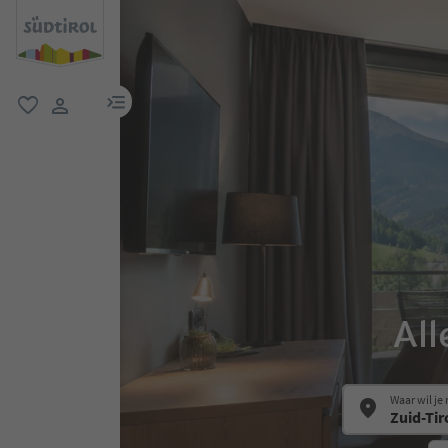
menulink
favoriet
gebruikerslink
All
Waar wil je