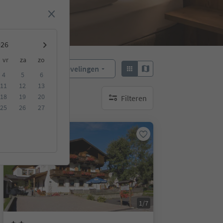
vr
za
zo
Aanbevelingen
Sorteren:
4
5
6
11
12
13
18
19
20
Filteren
geen actieve filters
25
26
27
Op aanvraag
1/7