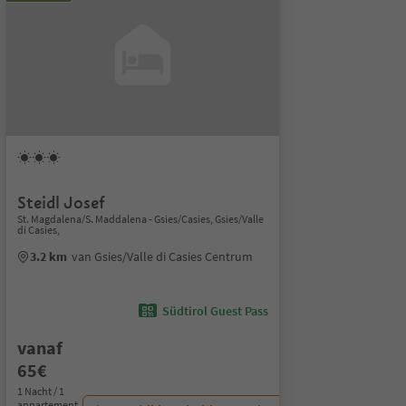
Steidl Josef
St. Magdalena/S. Maddalena - Gsies/Casies, Gsies/Valle
di Casies,
3.2 km
van Gsies/Valle di Casies Centrum
Südtirol Guest Pass
vanaf
65€
1 Nacht / 1
appartement