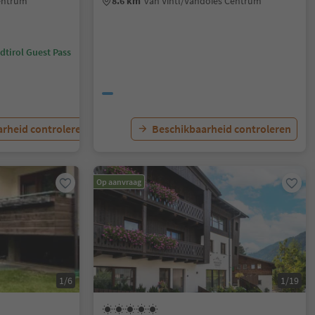
Centrum
8.6 km
van Vintl/Vandoies Centrum
dtirol Guest Pass
rheid controleren
Beschikbaarheid controleren
Op aanvraag
1/6
1/19