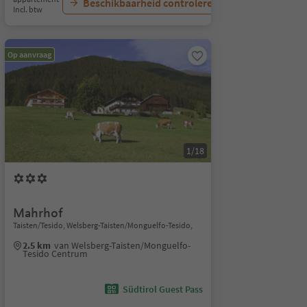
Beschikbaarheid controleren
Incl. btw
Op aanvraag
1/18
Mahrhof
Taisten/Tesido, Welsberg-Taisten/Monguelfo-Tesido,
2.5 km
van Welsberg-Taisten/Monguelfo-
Tesido Centrum
Südtirol Guest Pass