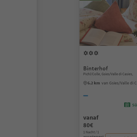
Binterhof
Pichl/Colle, Gsies/Valle di Casies,
6.2 km
van Gsies/Valle di 
Sü
vanaf
80€
1 Nacht / 1
appartement