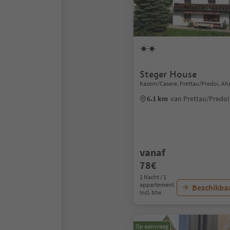
Steger House
Kasern/Casere, Prettau/Predoi, Ahr
6.1 km
van Prettau/Predo
vanaf
78€
1 Nacht / 1
appartement
Beschikbaa
Incl. btw
Op aanvraag