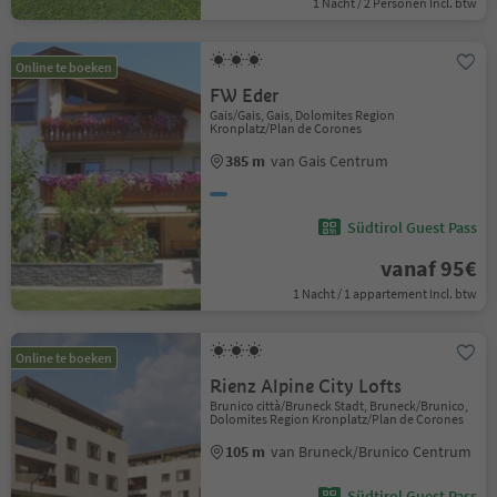
1 Nacht / 2 Personen Incl. btw
Online te boeken
FW Eder
Gais/Gais, Gais, Dolomites Region
Kronplatz/Plan de Corones
385 m
van Gais Centrum
Südtirol Guest Pass
vanaf 95€
1 Nacht / 1 appartement Incl. btw
Online te boeken
Rienz Alpine City Lofts
Brunico città/Bruneck Stadt, Bruneck/Brunico,
Dolomites Region Kronplatz/Plan de Corones
105 m
van Bruneck/Brunico Centrum
Südtirol Guest Pass