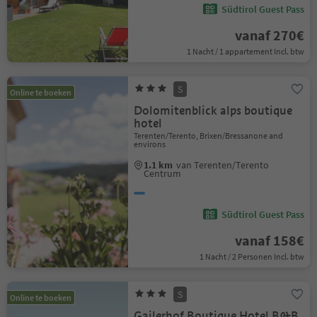
Südtirol Guest Pass
vanaf 270€
1 Nacht / 1 appartement Incl. btw
S
Online te boeken
Dolomitenblick alps boutique
hotel
Terenten/Terento, Brixen/Bressanone and
environs
1.1 km
van Terenten/Terento
Centrum
Südtirol Guest Pass
vanaf 158€
1 Nacht / 2 Personen Incl. btw
S
Online te boeken
Gailerhof Boutique Hotel B&B