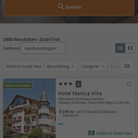
Zoeken
1980
Resultaten
- Zuid-Tirol
Aanbevelingen
Sorteren:
Südtirol Guest Pass
Beoordeling
Categorie
Type catering
geen act
S
Online te boeken
Hotel Monica Villa
Alttoblach/Dobbiaco Vecchia,
Toblach/Dobbiaco, Dolomites Region 3 Zinnen
190 m
van Toblach/Dobbiaco
Centrum
Südtirol Guest Pass