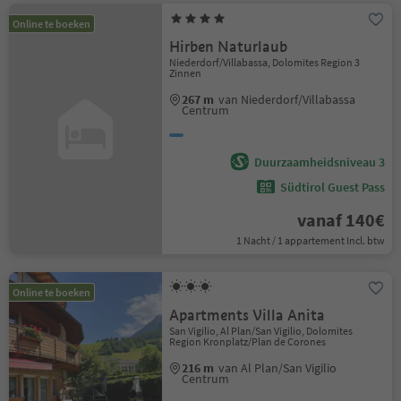
Online te boeken
Hirben Naturlaub
Niederdorf/Villabassa, Dolomites Region 3
Zinnen
267 m
van Niederdorf/Villabassa
Centrum
Duurzaamheidsniveau 3
Südtirol Guest Pass
vanaf 140€
1 Nacht / 1 appartement Incl. btw
Online te boeken
Apartments Villa Anita
San Vigilio, Al Plan/San Vigilio, Dolomites
Region Kronplatz/Plan de Corones
216 m
van Al Plan/San Vigilio
Centrum