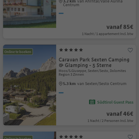
3.2 km
van Ahrntal/Valle Aurina
Centrum
vanaf 85€
1 Nacht / 1 appartement Incl. btw
Online te boeken
Caravan Park Sexten Camping
& Glamping - 5 Sterne
Moos/S.Giuseppe, Sexten/Sesto, Dolomites
Region 3 Zinnen
5.3 km
van Sexten/Sesto Centrum
Südtirol Guest Pass
vanaf 46€
1 Nacht / 2 Personen Incl. btw
Online te boeken