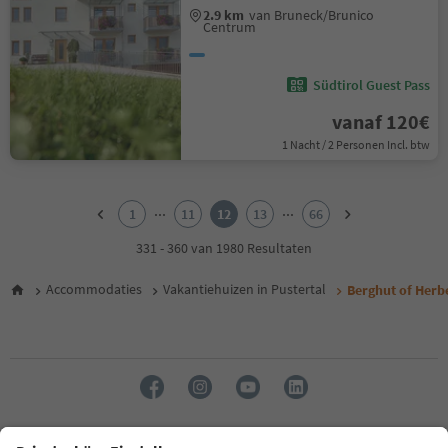
2.9 km
van Bruneck/Brunico
Centrum
Südtirol Guest Pass
vanaf 120€
1 Nacht / 2 Personen Incl. btw
1
2
...
...
1
11
12
13
66
3
4
331 - 360 van 1980 Resultaten
5
6
Accommodaties
Vakantiehuizen in Pustertal
Berghut of Herbe
7
8
9
10
11
12
13
14
Taal: Nederlands