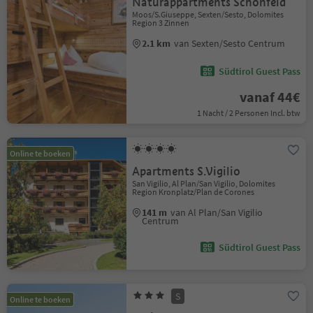
Naturappartments Schönfeld
Moos/S.Giuseppe, Sexten/Sesto, Dolomites
Region 3 Zinnen
2.1 km
van Sexten/Sesto Centrum
Südtirol Guest Pass
vanaf 44€
1 Nacht / 2 Personen Incl. btw
Online te boeken
Apartments S.Vigilio
San Vigilio, Al Plan/San Vigilio, Dolomites
Region Kronplatz/Plan de Corones
141 m
van Al Plan/San Vigilio
Centrum
Südtirol Guest Pass
S
Online te boeken