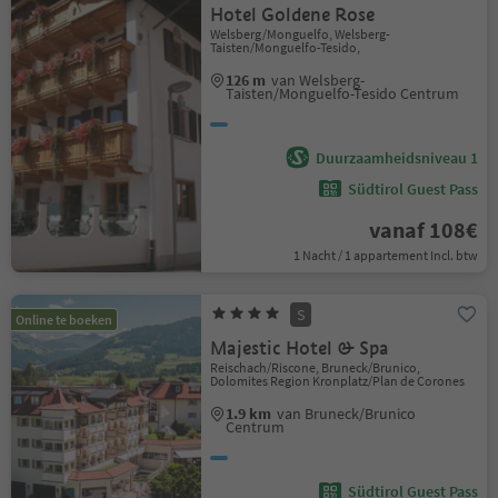
Hotel Goldene Rose
Welsberg/Monguelfo, Welsberg-
Taisten/Monguelfo-Tesido,
126 m
van Welsberg-
Taisten/Monguelfo-Tesido Centrum
Duurzaamheidsniveau 1
Südtirol Guest Pass
vanaf 108€
1 Nacht / 1 appartement Incl. btw
S
Online te boeken
Majestic Hotel & Spa
Reischach/Riscone, Bruneck/Brunico,
Dolomites Region Kronplatz/Plan de Corones
1.9 km
van Bruneck/Brunico
Centrum
Südtirol Guest Pass