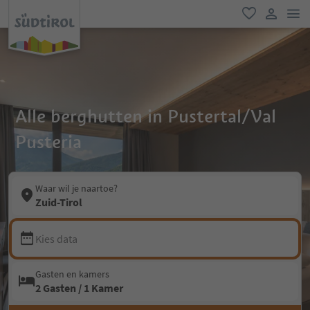
men
favoriet
gebruike
Alle berghutten in Pustertal/Val
Pusteria
Waar wil je naartoe?
Zuid-Tirol
Kies data
Gasten en kamers
2 Gasten / 1 Kamer