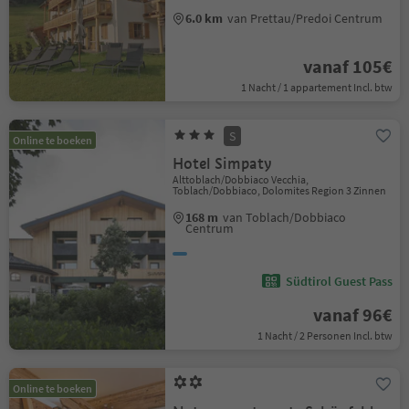
6.0 km
van Prettau/Predoi Centrum
vanaf 105€
1 Nacht / 1 appartement Incl. btw
S
Online te boeken
Hotel Simpaty
Alttoblach/Dobbiaco Vecchia,
Toblach/Dobbiaco, Dolomites Region 3 Zinnen
168 m
van Toblach/Dobbiaco
Centrum
Südtirol Guest Pass
vanaf 96€
1 Nacht / 2 Personen Incl. btw
Online te boeken