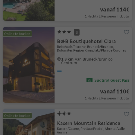
vanaf 114€
1 Nacht / 2 Personen Incl. btw
S
Online te boeken
B&B Boutiquehotel Clara
Reischach/Riscone, Bruneck/Brunico,
Dolomites Region Kronplatz/Plan de Corones
1.8 km
van Bruneck/Brunico
Centrum
Südtirol Guest Pass
vanaf 110€
1 Nacht / 2 Personen Incl. btw
Online te boeken
Kasern Mountain Residence
Kasern/Casere, Prettau/Predoi, Ahrntal/Valle
Aurina