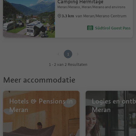
Camping Hermitage
Meran/Merano, Meran/Merano and environs
3.3 km
van Meran/Merano Centrum
Südtirol Guest Pass
1
1
1 - 2 van 2 Resultaten
Meer accommodatie
Hotels & Pensions in
Logies en ontbi
Meran
Meran