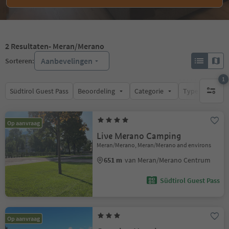
2
Resultaten
- Meran/Merano
Aanbevelingen
Sorteren:
1
Südtirol Guest Pass
Beoordeling
Categorie
Type catering
1 actief 
Op aanvraag
Live Merano Camping
Meran/Merano, Meran/Merano and environs
651 m
van Meran/Merano Centrum
Südtirol Guest Pass
Op aanvraag