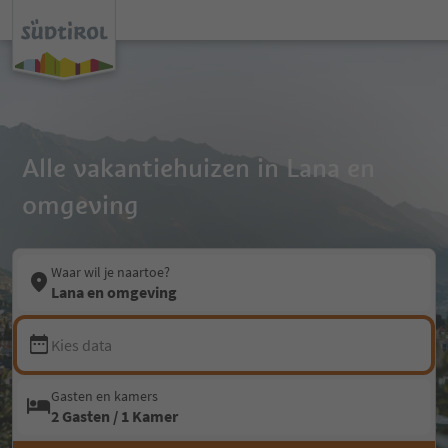
Alle vakantiehuizen in Lana en
omgeving
Waar wil je naartoe?
Lana en omgeving
Kies data
Gasten en kamers
2 Gasten / 1 Kamer