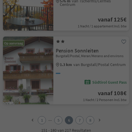
576 m
van Tscherms/Cermes
Centrum
vanaf 125€
1 Nacht / 1 appartement Incl. btw
Op aanvraag
Pension Sonnleiten
Burgstall/Postal, Meran/Merano and environs
1.3 km
van Burgstall/Postal Centrum
Südtirol Guest Pass
vanaf 108€
1 Nacht / 2 Personen Incl. btw
1
2
...
1
5
6
7
8
3
4
151 - 180 van 217 Resultaten