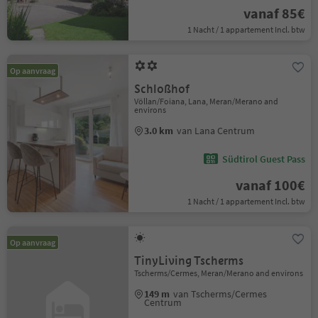
vanaf 85€
1 Nacht / 1 appartement Incl. btw
Op aanvraag
Schloßhof
Völlan/Foiana, Lana, Meran/Merano and
environs
3.0 km
van Lana Centrum
Südtirol Guest Pass
vanaf 100€
1 Nacht / 1 appartement Incl. btw
Op aanvraag
TinyLiving Tscherms
Tscherms/Cermes, Meran/Merano and environs
149 m
van Tscherms/Cermes
Centrum