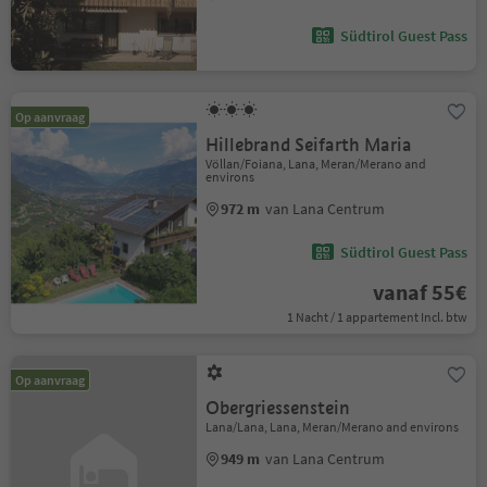
Südtirol Guest Pass
Op aanvraag
Hillebrand Seifarth Maria
Völlan/Foiana, Lana, Meran/Merano and
environs
972 m
van Lana Centrum
Südtirol Guest Pass
vanaf 55€
1 Nacht / 1 appartement Incl. btw
Op aanvraag
Obergriessenstein
Lana/Lana, Lana, Meran/Merano and environs
949 m
van Lana Centrum