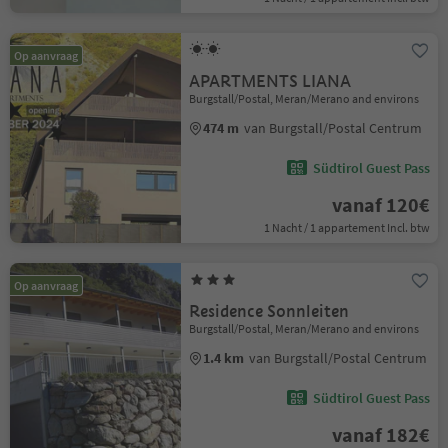
Op aanvraag
APARTMENTS LIANA
Burgstall/Postal, Meran/Merano and environs
474 m
van Burgstall/Postal Centrum
Südtirol Guest Pass
vanaf 120€
1 Nacht / 1 appartement Incl. btw
Op aanvraag
Residence Sonnleiten
Burgstall/Postal, Meran/Merano and environs
1.4 km
van Burgstall/Postal Centrum
Südtirol Guest Pass
vanaf 182€