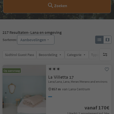
Zoeken
217
Resultaten
- Lana en omgeving
Aanbevelingen
Sorteren:
Südtirol Guest Pass
Beoordeling
Categorie
Type catering
geen act
Op aanvraag
La Villetta 17
Lana/Lana, Lana, Meran/Merano and environs
857 m
van Lana Centrum
vanaf 170€
1 Nacht / 1 appartement Incl. btw