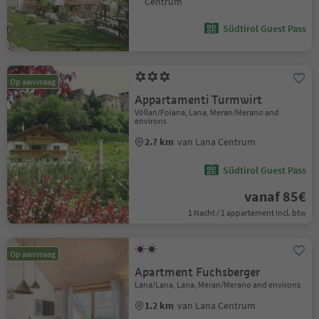
Centrum
Südtirol Guest Pass
Op aanvraag
Appartamenti Turmwirt
Völlan/Foiana, Lana, Meran/Merano and
environs
2.7 km
van Lana Centrum
Südtirol Guest Pass
vanaf 85€
1 Nacht / 1 appartement Incl. btw
Op aanvraag
Apartment Fuchsberger
Lana/Lana, Lana, Meran/Merano and environs
1.2 km
van Lana Centrum