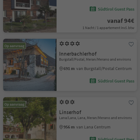
Südtirol Guest Pass
vanaf 94€
1 Nacht / 1 appartement Incl. btw
Op aanvraag
Innerbachlerhof
Burgstall/Postal, Meran/Merano and environs
691 m
van Burgstall/Postal Centrum
Südtirol Guest Pass
Op aanvraag
Linserhof
Lana/Lana, Lana, Meran/Merano and environs
956 m
van Lana Centrum
Südtirol Guest Pass