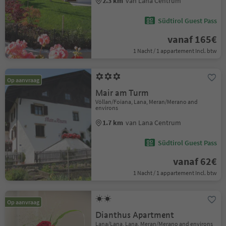
2.3 km
van Lana Centrum
Südtirol Guest Pass
vanaf 165€
1 Nacht / 1 appartement Incl. btw
Op aanvraag
Mair am Turm
Völlan/Foiana, Lana, Meran/Merano and
environs
1.7 km
van Lana Centrum
Südtirol Guest Pass
vanaf 62€
1 Nacht / 1 appartement Incl. btw
Op aanvraag
Dianthus Apartment
Lana/Lana, Lana, Meran/Merano and environs