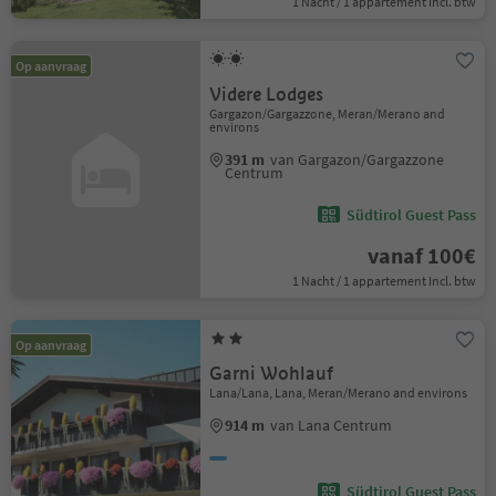
1 Nacht / 1 appartement Incl. btw
Op aanvraag
Videre Lodges
Gargazon/Gargazzone, Meran/Merano and
environs
391 m
van Gargazon/Gargazzone
Centrum
Südtirol Guest Pass
vanaf 100€
1 Nacht / 1 appartement Incl. btw
Op aanvraag
Garni Wohlauf
Lana/Lana, Lana, Meran/Merano and environs
914 m
van Lana Centrum
Südtirol Guest Pass