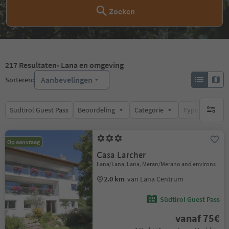
Zoeken
217
Resultaten
- Lana en omgeving
Aanbevelingen
Sorteren:
Südtirol Guest Pass
Beoordeling
Categorie
Type catering
geen act
Op aanvraag
Casa Larcher
Lana/Lana, Lana, Meran/Merano and environs
2.0 km
van Lana Centrum
Südtirol Guest Pass
vanaf 75€