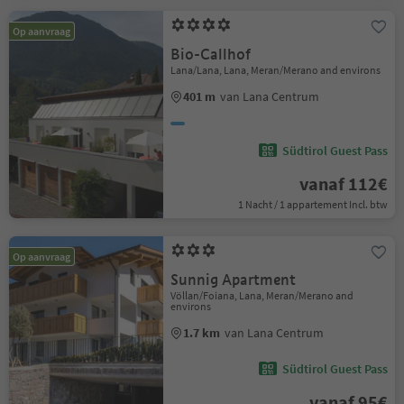
Op aanvraag
Bio-Callhof
Lana/Lana, Lana, Meran/Merano and environs
401 m
van Lana Centrum
Südtirol Guest Pass
vanaf 112€
1 Nacht / 1 appartement Incl. btw
Op aanvraag
Sunnig Apartment
Völlan/Foiana, Lana, Meran/Merano and
environs
1.7 km
van Lana Centrum
Südtirol Guest Pass
vanaf 95€