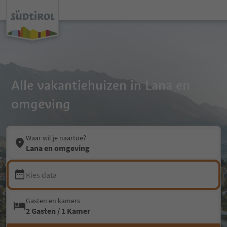
Alle vakantiehuizen in Lana en
omgeving
Waar wil je naartoe?
Lana en omgeving
Kies data
Gasten en kamers
2 Gasten / 1 Kamer