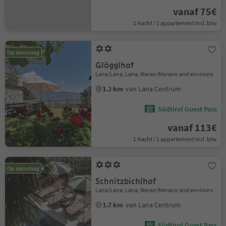
vanaf 75€
1 Nacht / 1 appartement Incl. btw
Op aanvraag
Glögglhof
Lana/Lana, Lana, Meran/Merano and environs
1.2 km
van Lana Centrum
Südtirol Guest Pass
vanaf 113€
1 Nacht / 1 appartement Incl. btw
Op aanvraag
Schnitzbichlhof
Lana/Lana, Lana, Meran/Merano and environs
1.7 km
van Lana Centrum
Südtirol Guest Pass