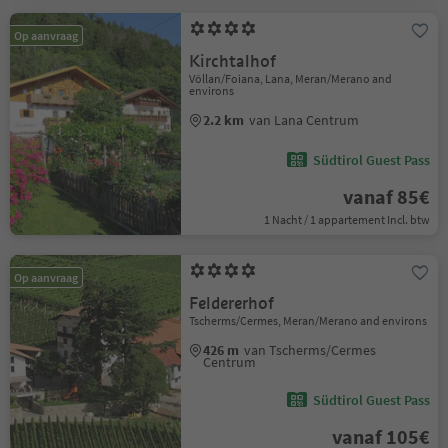
Op aanvraag
Kirchtalhof
Völlan/Foiana, Lana, Meran/Merano and
environs
2.2 km
van Lana Centrum
Südtirol Guest Pass
vanaf 85€
1 Nacht / 1 appartement Incl. btw
Op aanvraag
Feldererhof
Tscherms/Cermes, Meran/Merano and environs
426 m
van Tscherms/Cermes
Centrum
Südtirol Guest Pass
vanaf 105€