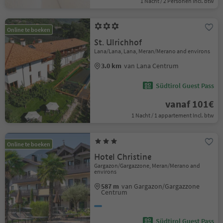
1 Nacht / 2 Personen Incl. btw
Online te boeken
St. Ulrichhof
Lana/Lana, Lana, Meran/Merano and environs
3.0 km
van Lana Centrum
Südtirol Guest Pass
vanaf 101€
1 Nacht / 1 appartement Incl. btw
Online te boeken
Hotel Christine
Gargazon/Gargazzone, Meran/Merano and
environs
587 m
van Gargazon/Gargazzone
Centrum
Südtirol Guest Pass