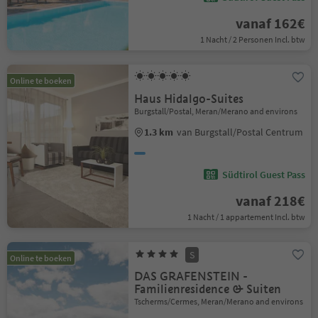
vanaf 162€
1 Nacht / 2 Personen Incl. btw
Online te boeken
Haus Hidalgo-Suites
Burgstall/Postal, Meran/Merano and environs
1.3 km
van Burgstall/Postal Centrum
Südtirol Guest Pass
vanaf 218€
1 Nacht / 1 appartement Incl. btw
S
Online te boeken
DAS GRAFENSTEIN -
Familienresidence & Suiten
Tscherms/Cermes, Meran/Merano and environs