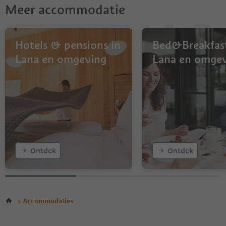
6
Meer accommodatie
7
8
Hotels & pensions in
Bed&Breakfast
Lana en omgeving
Lana en omge
Ontdek
Ontdek
Accommodaties