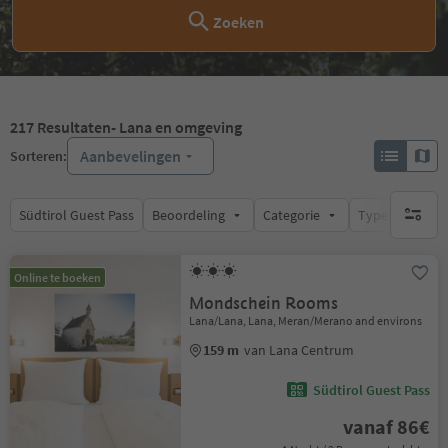
Zoeken
217
Resultaten
- Lana en omgeving
Aanbevelingen
Sorteren:
Südtirol Guest Pass
Beoordeling
Categorie
Type catering
geen act
Online te boeken
Mondschein Rooms
Lana/Lana, Lana, Meran/Merano and environs
159 m
van Lana Centrum
Südtirol Guest Pass
vanaf 86€