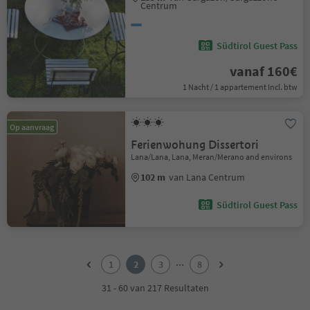
Centrum
Südtirol Guest Pass
vanaf 160€
1 Nacht / 1 appartement Incl. btw
Op aanvraag
Ferienwohung Dissertori
Lana/Lana, Lana, Meran/Merano and environs
102 m
van Lana Centrum
Südtirol Guest Pass
1
2
...
1
2
3
8
3
4
31 - 60 van 217 Resultaten
5