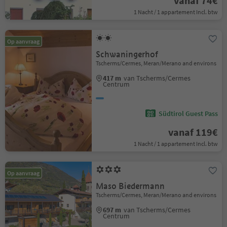
vanaf 74€
1 Nacht / 1 appartement Incl. btw
Op aanvraag
Schwaningerhof
Tscherms/Cermes, Meran/Merano and environs
417 m
van Tscherms/Cermes
Centrum
Südtirol Guest Pass
vanaf 119€
1 Nacht / 1 appartement Incl. btw
Op aanvraag
Maso Biedermann
Tscherms/Cermes, Meran/Merano and environs
697 m
van Tscherms/Cermes
Centrum