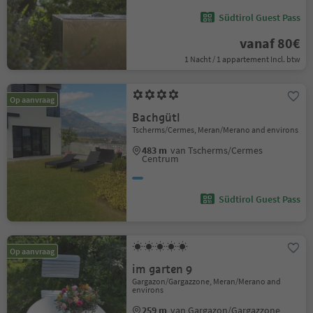
Südtirol Guest Pass
vanaf 80€
1 Nacht / 1 appartement Incl. btw
Op aanvraag
Bachgütl
Tscherms/Cermes, Meran/Merano and environs
483 m
van Tscherms/Cermes
Centrum
Südtirol Guest Pass
Op aanvraag
im garten 9
Gargazon/Gargazzone, Meran/Merano and
environs
259 m
van Gargazon/Gargazzone