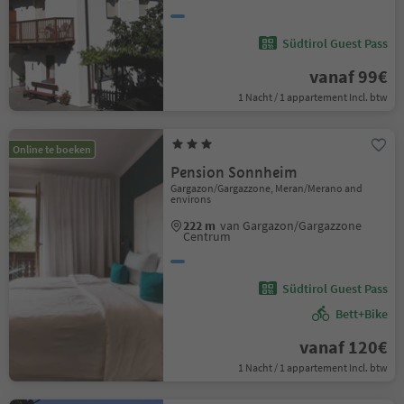
Südtirol Guest Pass
vanaf 99€
1 Nacht / 1 appartement Incl. btw
Online te boeken
Pension Sonnheim
Gargazon/Gargazzone, Meran/Merano and
environs
222 m
van Gargazon/Gargazzone
Centrum
Südtirol Guest Pass
Bett+Bike
vanaf 120€
1 Nacht / 1 appartement Incl. btw