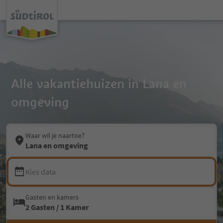
Alle vakantiehuizen in Lana en
omgeving
Waar wil je naartoe?
Lana en omgeving
Kies data
Gasten en kamers
2 Gasten / 1 Kamer