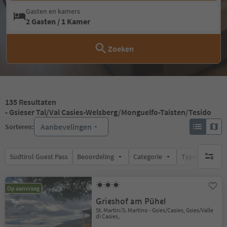
Gasten en kamers
2 Gasten / 1 Kamer
Zoeken
135
Resultaten
- Gsieser Tal/Val Casies-Welsberg/Monguelfo-Taisten/Tesido
Aanbevelingen
Sorteren:
Südtirol Guest Pass
Beoordeling
Categorie
Type catering
geen act
Op aanvraag
Grieshof am Pühel
St. Martin/S. Martino - Gsies/Casies, Gsies/Valle
di Casies,