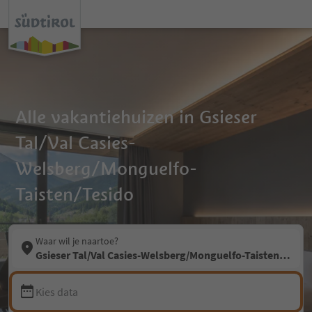
Alle vakantiehuizen in Gsieser
Tal/Val Casies-
Welsberg/Monguelfo-
Taisten/Tesido
Waar wil je naartoe?
Gsieser Tal/Val Casies-Welsberg/Monguelfo-Taisten/Tesid
Kies data