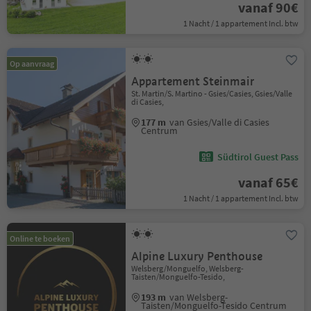
vanaf 90€
1 Nacht / 1 appartement Incl. btw
Op aanvraag
Appartement Steinmair
St. Martin/S. Martino - Gsies/Casies, Gsies/Valle
di Casies,
177 m
van Gsies/Valle di Casies
Centrum
Südtirol Guest Pass
vanaf 65€
1 Nacht / 1 appartement Incl. btw
Online te boeken
Alpine Luxury Penthouse
Welsberg/Monguelfo, Welsberg-
Taisten/Monguelfo-Tesido,
193 m
van Welsberg-
Taisten/Monguelfo-Tesido Centrum