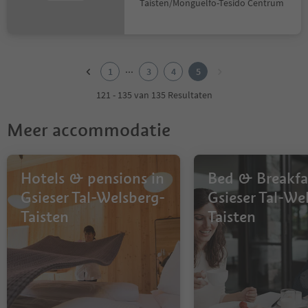
Taisten/Monguelfo-Tesido Centrum
1
2
...
1
3
4
5
3
4
121 - 135 van 135 Resultaten
5
Meer accommodatie
Hotels & pensions in
Bed & Breakfa
Gsieser Tal-Welsberg-
Gsieser Tal-We
Taisten
Taisten