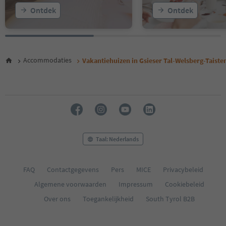
Ontdek
Ontdek
Accommodaties
Vakantiehuizen in Gsieser Tal-Welsberg-Taiste
Taal: Nederlands
FAQ
Contactgegevens
Pers
MICE
Privacybeleid
Algemene voorwaarden
Impressum
Cookiebeleid
Over ons
Toegankelijkheid
South Tyrol B2B