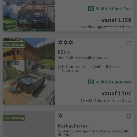
Südtirol Guest Pass
vanaf 115€
1 Nacht / 1 appartement Incl. btw
Op aanvraag
Förra
Pichl/Colle, Gsies/Valle di Casies,
6.8 km
van Gsies/Valle di Casies
Centrum
Südtirol Guest Pass
vanaf 110€
1 Nacht / 1 appartement Incl. btw
Op aanvraag
Karbacherhof
St. Martin/S. Martino - Gsies/Casies, Gsies/Valle
di Casies,