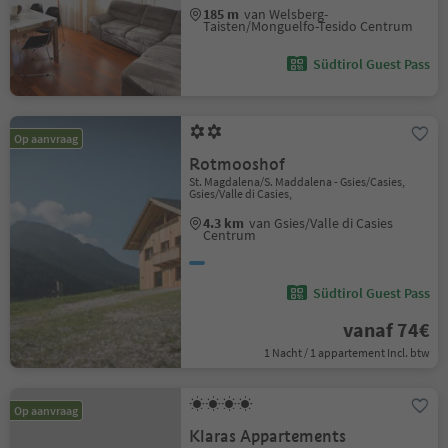
185 m
van Welsberg-
Taisten/Monguelfo-Tesido Centrum
Südtirol Guest Pass
Op aanvraag
Rotmooshof
St. Magdalena/S. Maddalena - Gsies/Casies,
Gsies/Valle di Casies,
4.3 km
van Gsies/Valle di Casies
Centrum
Südtirol Guest Pass
vanaf 74€
1 Nacht / 1 appartement Incl. btw
Op aanvraag
Klaras Appartements