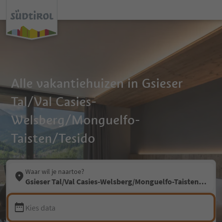
Alle vakantiehuizen in Gsieser
Tal/Val Casies-
Welsberg/Monguelfo-
Taisten/Tesido
Waar wil je naartoe?
Gsieser Tal/Val Casies-Welsberg/Monguelfo-Taisten/Tesid
Kies data