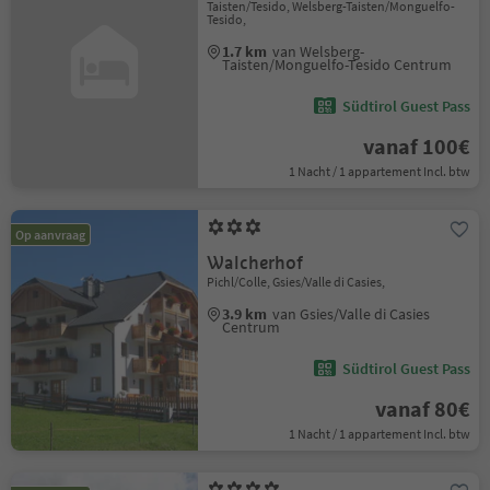
Taisten/Tesido, Welsberg-Taisten/Monguelfo-
Tesido,
1.7 km
van Welsberg-
Taisten/Monguelfo-Tesido Centrum
Südtirol Guest Pass
vanaf 100€
1 Nacht / 1 appartement Incl. btw
Op aanvraag
Walcherhof
Pichl/Colle, Gsies/Valle di Casies,
3.9 km
van Gsies/Valle di Casies
Centrum
Südtirol Guest Pass
vanaf 80€
1 Nacht / 1 appartement Incl. btw