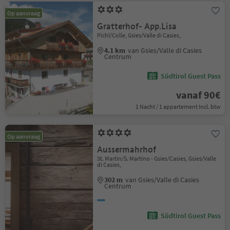
Op aanvraag
Gratterhof- App.Lisa
Pichl/Colle, Gsies/Valle di Casies,
4.1 km
van Gsies/Valle di Casies
Centrum
Südtirol Guest Pass
vanaf 90€
1 Nacht / 1 appartement Incl. btw
Op aanvraag
Aussermahrhof
St. Martin/S. Martino - Gsies/Casies, Gsies/Valle
di Casies,
302 m
van Gsies/Valle di Casies
Centrum
Südtirol Guest Pass