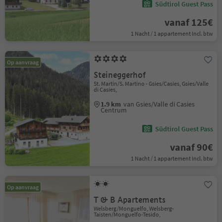
Südtirol Guest Pass
vanaf 125€
1 Nacht / 1 appartement Incl. btw
Op aanvraag
Steineggerhof
St. Martin/S. Martino - Gsies/Casies, Gsies/Valle
di Casies,
1.9 km
van Gsies/Valle di Casies
Centrum
Südtirol Guest Pass
vanaf 90€
1 Nacht / 1 appartement Incl. btw
Op aanvraag
T & B Apartements
Welsberg/Monguelfo, Welsberg-
Taisten/Monguelfo-Tesido,