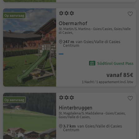
Op aanvraag
Obermarhof
St. Martin/S. Martino - Gsies/Casies, Gsies/Valle
di Casies,
247 m
van Gsies/Valle di Casies
Centrum
Südtirol Guest Pass
vanaf 85€
1 Nacht / 1 appartement Incl. btw
Op aanvraag
Hinterbruggen
St. Magdalena/S. Maddalena - Gsies/Casies,
Gsies/Valle di Casies,
3.7 km
van Gsies/Valle di Casies
Centrum