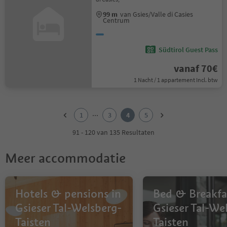
99 m
van Gsies/Valle di Casies
Centrum
Südtirol Guest Pass
vanaf 70€
1 Nacht / 1 appartement Incl. btw
1
2
...
1
3
4
5
3
4
91 - 120 van 135 Resultaten
5
Meer accommodatie
Hotels & pensions in
Bed & Breakfa
Gsieser Tal-Welsberg-
Gsieser Tal-We
Taisten
Taisten