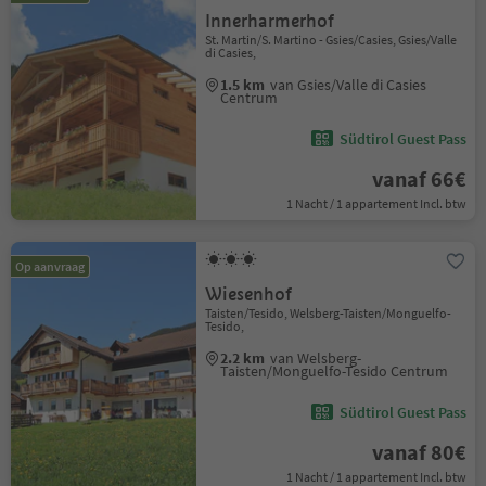
Innerharmerhof
St. Martin/S. Martino - Gsies/Casies, Gsies/Valle
di Casies,
1.5 km
van Gsies/Valle di Casies
Centrum
Südtirol Guest Pass
vanaf 66€
1 Nacht / 1 appartement Incl. btw
Op aanvraag
Wiesenhof
Taisten/Tesido, Welsberg-Taisten/Monguelfo-
Tesido,
2.2 km
van Welsberg-
Taisten/Monguelfo-Tesido Centrum
Südtirol Guest Pass
vanaf 80€
1 Nacht / 1 appartement Incl. btw