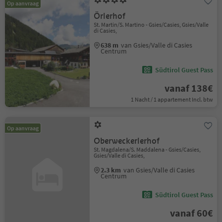
Op aanvraag
Örlerhof
St. Martin/S. Martino - Gsies/Casies, Gsies/Valle
di Casies,
638 m
van Gsies/Valle di Casies
Centrum
Südtirol Guest Pass
vanaf 138€
1 Nacht / 1 appartement Incl. btw
Op aanvraag
Oberweckerlerhof
St. Magdalena/S. Maddalena - Gsies/Casies,
Gsies/Valle di Casies,
2.3 km
van Gsies/Valle di Casies
Centrum
Südtirol Guest Pass
vanaf 60€