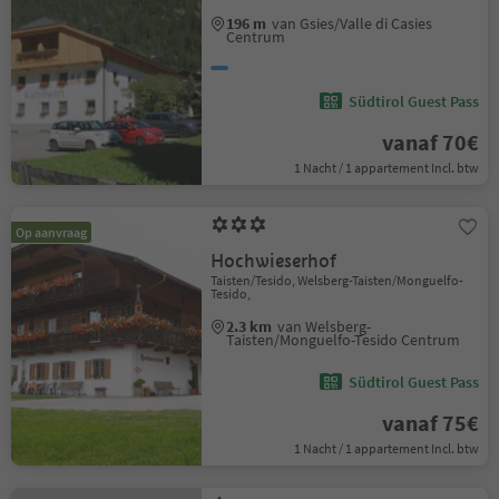
196 m
van Gsies/Valle di Casies
Centrum
Südtirol Guest Pass
vanaf 70€
1 Nacht / 1 appartement Incl. btw
Op aanvraag
Hochwieserhof
Taisten/Tesido, Welsberg-Taisten/Monguelfo-
Tesido,
2.3 km
van Welsberg-
Taisten/Monguelfo-Tesido Centrum
Südtirol Guest Pass
vanaf 75€
1 Nacht / 1 appartement Incl. btw