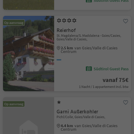
Südtirol Guest Pass
Op aanvraag
Reierhof
St. Magdalena/S. Maddalena - Gsies/Casies,
Gsies/Valle di Casies,
2.5 km
van Gsies/Valle di Casies
Centrum
Südtirol Guest Pass
vanaf 75€
1 Nacht / 1 appartement Incl. btw
Op aanvraag
Garni Außerkohler
Pichl/Colle, Gsies/Valle di Casies,
4.4 km
van Gsies/Valle di Casies
Centrum