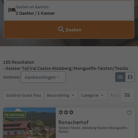
Gasten en kamers
2 Gasten / 1 Kamer
Zoeken
135
Resultaten
- Gsieser Tal/Val Casies-Welsberg/Monguelfo-Taisten/Tesido
Aanbevelingen
Sorteren:
Südtirol Guest Pass
Beoordeling
Categorie
Type catering
geen act
Op aanvraag
Ronacherhof
Taisten/Tesido, Welsberg-Taisten/Monguelfo-
Tesido,