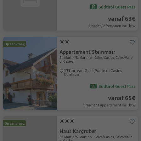
Südtirol Guest Pass
vanaf 63€
1 Nacht / 2 Personen Incl. btw
Op aanvraag
Appartement Steinmair
St. Martin/S. Martino - Gsies/Casies, Gsies/Valle
di Casies,
177 m
van Gsies/Valle di Casies
Centrum
Südtirol Guest Pass
vanaf 65€
1 Nacht / 1 appartement Incl. btw
Op aanvraag
Haus Kargruber
St. Martin/S. Martino - Gsies/Casies, Gsies/Valle
di Casies,