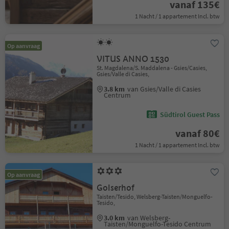
vanaf 135€
1 Nacht / 1 appartement Incl. btw
Op aanvraag
VITUS ANNO 1530
St. Magdalena/S. Maddalena - Gsies/Casies,
Gsies/Valle di Casies,
3.8 km
van Gsies/Valle di Casies
Centrum
Südtirol Guest Pass
vanaf 80€
1 Nacht / 1 appartement Incl. btw
Op aanvraag
Golserhof
Taisten/Tesido, Welsberg-Taisten/Monguelfo-
Tesido,
3.0 km
van Welsberg-
Taisten/Monguelfo-Tesido Centrum