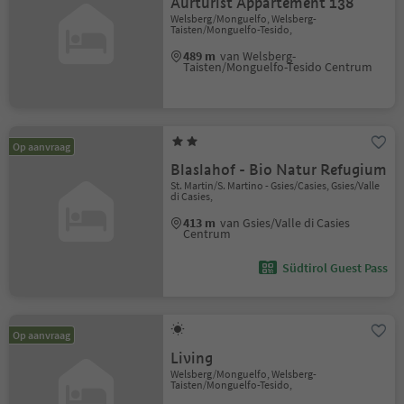
Aurturist Appartement 138
Welsberg/Monguelfo, Welsberg-
Taisten/Monguelfo-Tesido,
489 m
van Welsberg-
Taisten/Monguelfo-Tesido Centrum
Op aanvraag
Blaslahof - Bio Natur Refugium
St. Martin/S. Martino - Gsies/Casies, Gsies/Valle
di Casies,
413 m
van Gsies/Valle di Casies
Centrum
Südtirol Guest Pass
Op aanvraag
Living
Welsberg/Monguelfo, Welsberg-
Taisten/Monguelfo-Tesido,