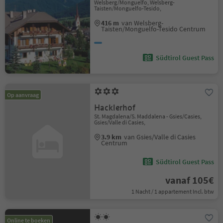
Welsberg/Monguelfo, Welsberg-
Taisten/Monguelfo-Tesido,
416 m
van Welsberg-
Taisten/Monguelfo-Tesido Centrum
Südtirol Guest Pass
Op aanvraag
Hacklerhof
St. Magdalena/S. Maddalena - Gsies/Casies,
Gsies/Valle di Casies,
3.9 km
van Gsies/Valle di Casies
Centrum
Südtirol Guest Pass
vanaf 105€
1 Nacht / 1 appartement Incl. btw
Online te boeken