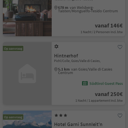
678 m
van Welsberg-
Taisten/Monguelfo-Tesido Centrum
vanaf 146€
1 Nacht / 2 Personen Incl. btw
Op aanvraag
Hintnerhof
Pichl/Colle, Gsies/Valle di Casies,
5.1 km
van Gsies/Valle di Casies
Centrum
Südtirol Guest Pass
vanaf 250€
1 Nacht / 1 appartement Incl. btw
Op aanvraag
Hotel Garni Sunnleit'n