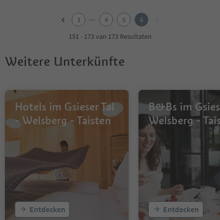
1
2
...
1
4
5
6
3
4
151 - 173 van 173 Resultaten
5
6
Weitere Unterkünfte
Hotels im Gsieser Tal
B&Bs im Gsiese
- Welsberg - Taisten
Welsberg - Tai
Entdecken
Entdecken