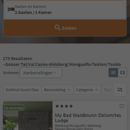
Gasten en kamers
2 Gasten / 1 Kamer
Zoeken
173
Resultaten
- Gsieser Tal/Val Casies-Welsberg/Monguelfo-Taisten/Tesido
Aanbevelingen
Sorteren:
Südtirol Guest Pass
Beoordeling
Categorie
Type catering
geen act
Op aanvraag
My Bad Waldbrunn Dolomites
Lodge
Welsberg/Monguelfo, Welsberg-
Taisten/Monguelfo-Tesido,