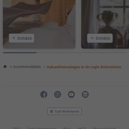
15
16
17
18
19
20
Ontdek
Ontdek
21
22
23
24
25
Accommodaties
Vakantiewoningen in de regio Dolomieten
26
27
28
29
30
31
32
33
Taal: Nederlands
34
35
36
FAQ
Contactgegevens
Pers
MICE
Privacybeleid