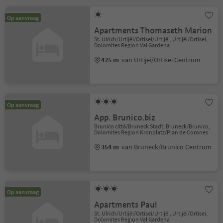
Op aanvraag
Apartments Thomaseth Marion
St. Ulrich/Urtijëi/Ortisei/Urtijëi, Urtijëi/Ortisei,
Dolomites Region Val Gardena
425 m
van Urtijëi/Ortisei Centrum
Op aanvraag
App. Brunico.biz
Brunico città/Bruneck Stadt, Bruneck/Brunico,
Dolomites Region Kronplatz/Plan de Corones
354 m
van Bruneck/Brunico Centrum
Op aanvraag
Apartments Paul
St. Ulrich/Urtijëi/Ortisei/Urtijëi, Urtijëi/Ortisei,
Dolomites Region Val Gardena