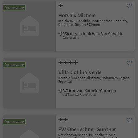
Op aanvraag
Horvais Michele
Innichen/S. Candido, Innichen/San Candido,
Dolomites Region 3 Zinnen
358 m
van Innichen/San Candido
Centrum
Op aanvraag
Villa Collina Verde
Karneid/Cornedo all'Isarco, Dolomites Region
Eggental
3.7 km
van Karneid/Cornedo
all'Isarco Centrum
Op aanvraag
FW Oberlechner Günther
Reischach/Riscone, Bruneck/Brunico,