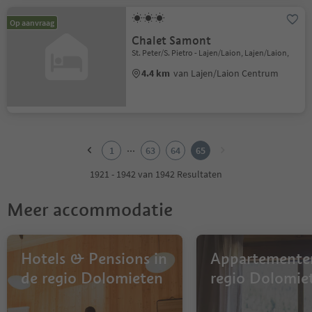
Op aanvraag
Chalet Samont
St. Peter/S. Pietro - Lajen/Laion, Lajen/Laion,
4.4 km
van Lajen/Laion Centrum
1
2
...
1
63
64
65
3
4
1921 - 1942 van 1942 Resultaten
5
6
Meer accommodatie
7
8
9
10
Hotels & Pensions in
Appartementen
11
de regio Dolomieten
regio Dolomie
12
13
14