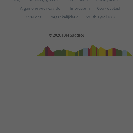
37
Algemene voorwaarden
Impressum
Cookiebeleid
38
39
Over ons
Toegankelijkheid
South Tyrol B2B
40
41
42
© 2026 IDM Südtirol
43
44
45
46
47
48
49
50
51
52
53
54
55
56
57
58