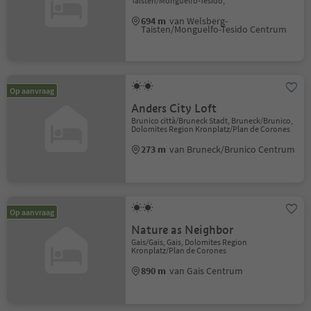
Taisten/Monguelfo-Tesido,
694 m
van Welsberg-
Taisten/Monguelfo-Tesido Centrum
Op aanvraag
Anders City Loft
Brunico città/Bruneck Stadt, Bruneck/Brunico,
Dolomites Region Kronplatz/Plan de Corones
273 m
van Bruneck/Brunico Centrum
Op aanvraag
Nature as Neighbor
Gais/Gais, Gais, Dolomites Region
Kronplatz/Plan de Corones
890 m
van Gais Centrum