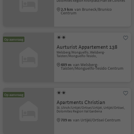
Dolomites Region Kronplatz/Plan de Corones
2.9 km
van Bruneck/Brunico
Centrum
Op aanvraag
Aurturist Appartement 138
Welsberg/Monguelfo, Welsberg-
Taisten/Monguelfo-Tesido,
489 m
van Welsberg-
Taisten/Monguelfo-Tesido Centrum
Op aanvraag
Apartments Christian
St. Ulrich/Urtijëi/Ortisei/Urtijëi, Urtijëi/Ortisei,
Dolomites Region Val Gardena
709 m
van Urtijëi/Ortisei Centrum