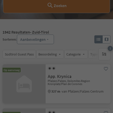
Zoeken
1942
Resultaten
- Zuid-Tirol
Aanbevelingen
Sorteren:
1
Südtirol Guest Pass
Beoordeling
Categorie
Type catering
1 actief 
Op aanvraag
App. Krynica
Pfalzen/Falzes, Dolomites Region
Kronplatz/Plan de Corones
327 m
van Pfalzen/Falzes Centrum