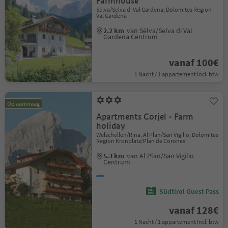
Farmhouse
Sëlva/Selva di Val Gardena, Dolomites Region
Val Gardena
2.2 km
van Sëlva/Selva di Val
Gardena Centrum
vanaf 100€
1 Nacht / 1 appartement Incl. btw
Op aanvraag
Apartments Corjel - Farm
holiday
Welschellen/Rina, Al Plan/San Vigilio, Dolomites
Region Kronplatz/Plan de Corones
5.3 km
van Al Plan/San Vigilio
Centrum
Südtirol Guest Pass
vanaf 128€
1 Nacht / 1 appartement Incl. btw