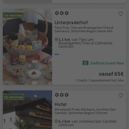
Op aanvraag
Unterpraderhof
Tiers/Tires, Tiers am Rosengarten/Tires al
Catinaccio, Dolomites Region Seiser Alm
1.1 km
van Tiers am
Rosengarten/Tires al Catinaccio
Centrum
Südtirol Guest Pass
vanaf 65€
1 Nacht / 1 appartement Incl. btw
Op aanvraag
Huter
Winnebach/Prato alla Drava, Innichen/San
Candido, Dolomites Region 3 Zinnen
6.2 km
van Innichen/San Candido
Centrum