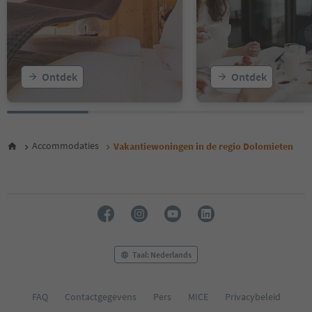
16
17
18
19
20
Ontdek
Ontdek
21
22
23
24
25
Accommodaties
Vakantiewoningen in de regio Dolomieten
26
27
28
29
30
31
Taal: Nederlands
FAQ
Contactgegevens
Pers
MICE
Privacybeleid