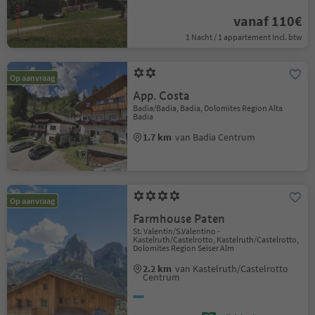
vanaf 110€
1 Nacht / 1 appartement Incl. btw
Op aanvraag
App. Costa
Badia/Badia, Badia, Dolomites Region Alta
Badia
1.7 km
van Badia Centrum
Op aanvraag
Farmhouse Paten
St. Valentin/S.Valentino -
Kastelruth/Castelrotto, Kastelruth/Castelrotto,
Dolomites Region Seiser Alm
2.2 km
van Kastelruth/Castelrotto
Centrum