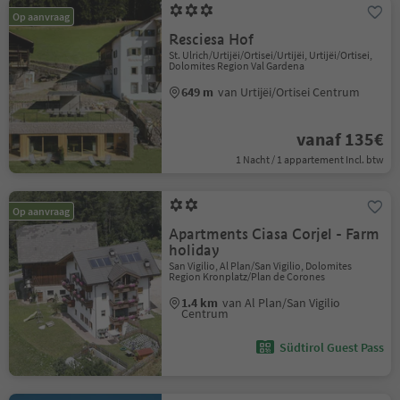
Op aanvraag
Resciesa Hof
St. Ulrich/Urtijëi/Ortisei/Urtijëi, Urtijëi/Ortisei,
Dolomites Region Val Gardena
649 m
van Urtijëi/Ortisei Centrum
vanaf 135€
1 Nacht / 1 appartement Incl. btw
Op aanvraag
Apartments Ciasa Corjel - Farm
holiday
San Vigilio, Al Plan/San Vigilio, Dolomites
Region Kronplatz/Plan de Corones
1.4 km
van Al Plan/San Vigilio
Centrum
Südtirol Guest Pass