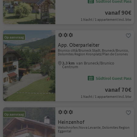
Südtirol Guest Pass
vanaf 90€
1 Nacht / 1 appartement Incl. btw
Op aanvraag
App. Oberparleiter
Brunico città/Bruneck Stadt, Bruneck/Brunico,
Dolomites Region Kronplatz/Plan de Corones
2.3 km
van Bruneck/Brunico
Centrum
Südtirol Guest Pass
vanaf 70€
1 Nacht / 1 appartement Incl. btw
Op aanvraag
Heinzenhof
Welschnofen/Nova Levante, Dolomites Region
Eggental