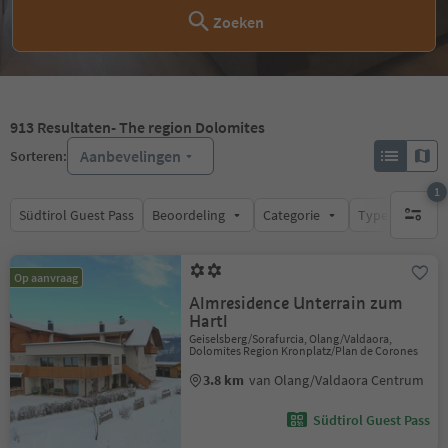
Zoeken
913
Resultaten
- The region Dolomites
Aanbevelingen
Sorteren:
1
Südtirol Guest Pass
Beoordeling
Categorie
Type catering
1 actief 
Op aanvraag
Almresidence Unterrain zum
Hartl
Geiselsberg/Sorafurcia, Olang/Valdaora,
Dolomites Region Kronplatz/Plan de Corones
3.8 km
van Olang/Valdaora Centrum
Südtirol Guest Pass