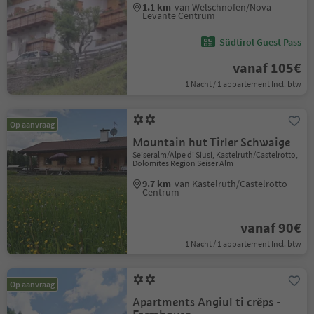
1.1 km
van Welschnofen/Nova
Levante Centrum
Südtirol Guest Pass
vanaf 105€
1 Nacht / 1 appartement Incl. btw
Op aanvraag
Mountain hut Tirler Schwaige
Seiseralm/Alpe di Siusi, Kastelruth/Castelrotto,
Dolomites Region Seiser Alm
9.7 km
van Kastelruth/Castelrotto
Centrum
vanaf 90€
1 Nacht / 1 appartement Incl. btw
Op aanvraag
Apartments Angiul ti crëps -