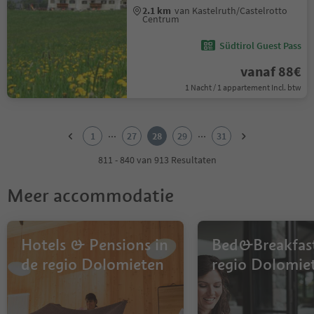
2.1 km
van Kastelruth/Castelrotto
Centrum
Südtirol Guest Pass
vanaf 88€
1 Nacht / 1 appartement Incl. btw
1
2
...
...
1
27
28
29
31
3
4
811 - 840 van 913 Resultaten
5
6
Meer accommodatie
7
8
9
10
Hotels & Pensions in
Bed&Breakfast
11
de regio Dolomieten
regio Dolomie
12
13
14
15