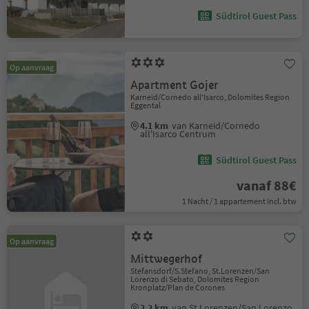
Südtirol Guest Pass
Op aanvraag
Apartment Gojer
Karneid/Cornedo all'Isarco, Dolomites Region
Eggental
4.1 km
van Karneid/Cornedo
all'Isarco Centrum
Südtirol Guest Pass
vanaf 88€
1 Nacht / 1 appartement Incl. btw
Op aanvraag
Mittwegerhof
Stefansdorf/S.Stefano, St.Lorenzen/San
Lorenzo di Sebato, Dolomites Region
Kronplatz/Plan de Corones
2.2 km
van St.Lorenzen/San Lorenzo