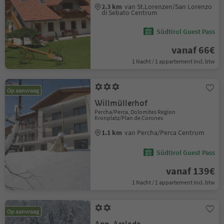
2.3 km
van St.Lorenzen/San Lorenzo
di Sebato Centrum
Südtirol Guest Pass
vanaf 66€
1 Nacht / 1 appartement Incl. btw
Op aanvraag
Willmüllerhof
Percha/Perca, Dolomites Region
Kronplatz/Plan de Corones
1.1 km
van Percha/Perca Centrum
Südtirol Guest Pass
vanaf 139€
1 Nacht / 1 appartement Incl. btw
Op aanvraag