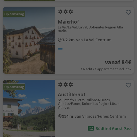
Op aanvraag
Maierhof
La Val/La Val, La Val, Dolomites Region Alta
Badia
2.2 km
van La Val Centrum
vanaf 84€
1 Nacht / 1 appartement Incl. btw
Op aanvraag
Austillerhof
St. Peter/S. Pietro - Villnöss/Funes,
Villnöss/Funes, Dolomites Region Lüsen
Villnöss
994 m
van Villnöss/Funes Centrum
Südtirol Guest Pass