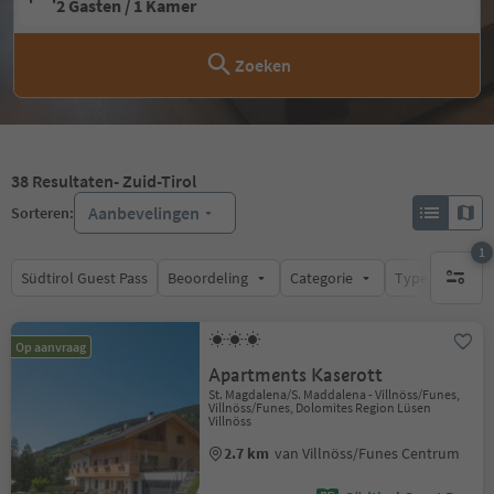
2 Gasten / 1 Kamer
Zoeken
38
Resultaten
- Zuid-Tirol
Aanbevelingen
Sorteren:
1
Südtirol Guest Pass
Beoordeling
Categorie
Type catering
1 actief 
Op aanvraag
Apartments Kaserott
St. Magdalena/S. Maddalena - Villnöss/Funes,
Villnöss/Funes, Dolomites Region Lüsen
Villnöss
2.7 km
van Villnöss/Funes Centrum