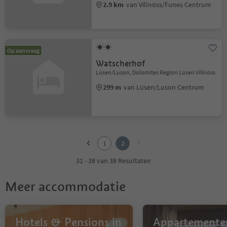
2.9 km
van Villnöss/Funes Centrum
Op aanvraag
Watscherhof
Lüsen/Luson, Dolomites Region Lüsen Villnöss
299 m
van Lüsen/Luson Centrum
1
2
1
2
31 - 38 van 38 Resultaten
Meer accommodatie
Hotels & Pensions in
Appartementen