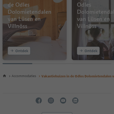
de Odles
Odles
Dolomietendalen
Dolomietenda
van Lüsen en
van Lüsen en
Villnöss
Villnöss
Ontdek
Ontdek
Accommodaties
Vakantiehuizen in de Odles Dolomietendalen v