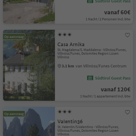
Südtirol Guest Pass
vanaf 60€
1 Nacht / 2 Personen Incl. btw
Op aanvraag
Casa Arnika
St. Magdalena/S. Maddalena - Villnöss/Funes,
Villnöss/Funes, Dolomites Region Lüsen
Villnöss
3.1 km
van Villnöss/Funes Centrum
Südtirol Guest Pass
vanaf 120€
1 Nacht / 1 appartement Incl. btw
Op aanvraag
Valentin36
St. Valentin/S.Valentino - Villnöss/Funes,
Villnöss/Funes, Dolomites Region Lüsen
Villnöss