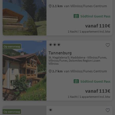
2.1 km
van Villnöss/Funes Centrum
Südtirol Guest Pass
vanaf 110€
1 Nacht / 1 appartement Incl. btw
Op aanvraag
Tannenburg
St. Magdalena/S. Maddalena - Villnöss/Funes,
Villnöss/Funes, Dolomites Region Lüsen
Villnöss
2.7 km
van Villnöss/Funes Centrum
Südtirol Guest Pass
vanaf 113€
1 Nacht / 1 appartement Incl. btw
Op aanvraag