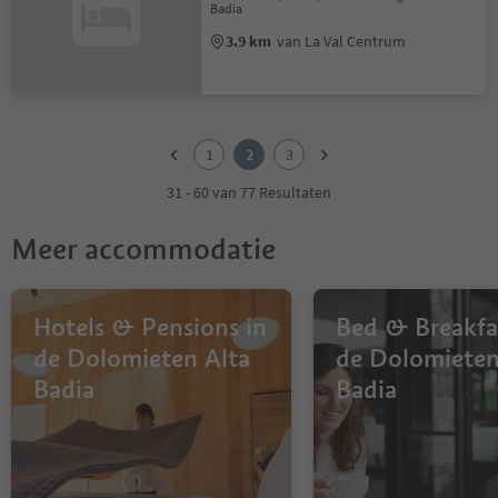
Badia
3.9 km
van La Val Centrum
1
2
1
2
3
3
31 - 60 van 77 Resultaten
Meer accommodatie
Hotels & Pensions in
Bed & Breakfa
de Dolomieten Alta
de Dolomieten
Badia
Badia