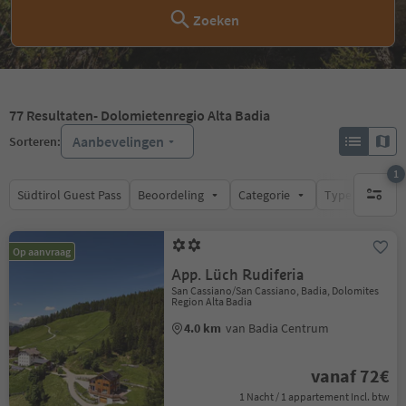
Zoeken
77
Resultaten
- Dolomietenregio Alta Badia
Aanbevelingen
Sorteren:
1
Südtirol Guest Pass
Beoordeling
Categorie
Type catering
1 actief 
Op aanvraag
App. Lüch Rudiferia
San Cassiano/San Cassiano, Badia, Dolomites
Region Alta Badia
4.0 km
van Badia Centrum
vanaf 72€
1 Nacht / 1 appartement Incl. btw