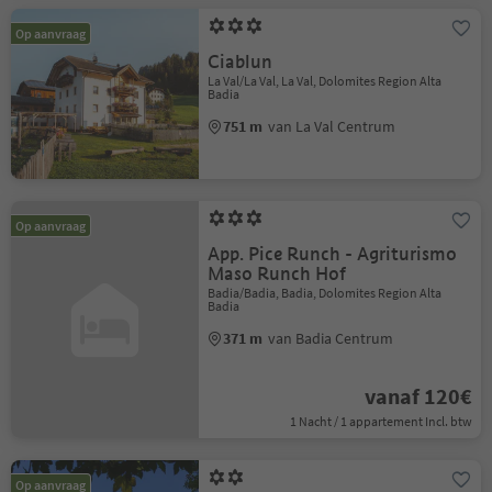
Op aanvraag
Ciablun
La Val/La Val, La Val, Dolomites Region Alta
Badia
751 m
van La Val Centrum
Op aanvraag
App. Pice Runch - Agriturismo
Maso Runch Hof
Badia/Badia, Badia, Dolomites Region Alta
Badia
371 m
van Badia Centrum
vanaf 120€
1 Nacht / 1 appartement Incl. btw
Op aanvraag