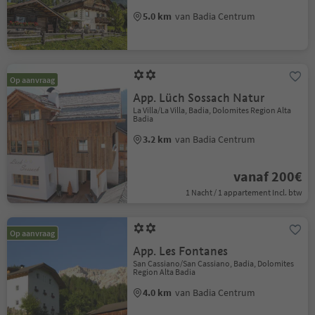
5.0 km
van Badia Centrum
Op aanvraag
App. Lüch Sossach Natur
La Villa/La Villa, Badia, Dolomites Region Alta
Badia
3.2 km
van Badia Centrum
vanaf 200€
1 Nacht / 1 appartement Incl. btw
Op aanvraag
App. Les Fontanes
San Cassiano/San Cassiano, Badia, Dolomites
Region Alta Badia
4.0 km
van Badia Centrum