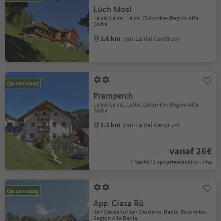
Lüch Mosl
La Val/La Val, La Val, Dolomites Region Alta
Badia
1.8 km
van La Val Centrum
Op aanvraag
Pramperch
La Val/La Val, La Val, Dolomites Region Alta
Badia
1.3 km
van La Val Centrum
vanaf 26€
1 Nacht / 1 appartement Incl. btw
Op aanvraag
App. Ciasa Rü
San Cassiano/San Cassiano, Badia, Dolomites
Region Alta Badia