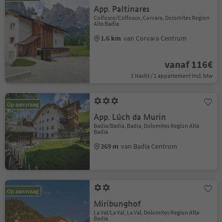
App. Paltinares
Colfosco/Colfosco, Corvara, Dolomites Region
Alta Badia
1.6 km
van Corvara Centrum
vanaf 116€
1 Nacht / 1 appartement Incl. btw
Op aanvraag
App. Lüch da Murin
Badia/Badia, Badia, Dolomites Region Alta
Badia
269 m
van Badia Centrum
Op aanvraag
Miribunghof
La Val/La Val, La Val, Dolomites Region Alta
Badia