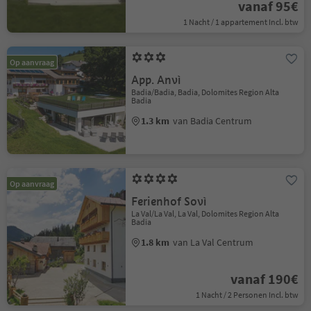
vanaf 95€
1 Nacht / 1 appartement Incl. btw
Op aanvraag
App. Anvì
Badia/Badia, Badia, Dolomites Region Alta
Badia
1.3 km
van Badia Centrum
Op aanvraag
Ferienhof Sovì
La Val/La Val, La Val, Dolomites Region Alta
Badia
1.8 km
van La Val Centrum
vanaf 190€
1 Nacht / 2 Personen Incl. btw