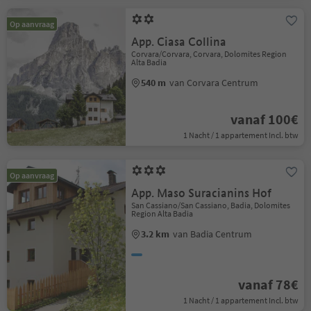
Op aanvraag
App. Ciasa Collina
Corvara/Corvara, Corvara, Dolomites Region
Alta Badia
540 m
van Corvara Centrum
vanaf 100€
1 Nacht / 1 appartement Incl. btw
Op aanvraag
App. Maso Suracianins Hof
San Cassiano/San Cassiano, Badia, Dolomites
Region Alta Badia
3.2 km
van Badia Centrum
vanaf 78€
1 Nacht / 1 appartement Incl. btw