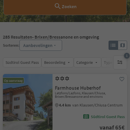
Zoeken
285
Resultaten
- Brixen/Bressanone en omgeving
Aanbevelingen
Sorteren:
1
Südtirol Guest Pass
Beoordeling
Categorie
Type catering
1 actief 
Op aanvraag
Farmhouse Huberhof
Latzfons/Lazfons, Klausen/Chiusa,
Brixen/Bressanone and environs
4.4 km
van Klausen/Chiusa Centrum
Südtirol Guest Pass
vanaf 65€