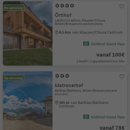
Op aanvraag
Örtlhof
Latzfons/Lazfons, Klausen/Chiusa,
Brixen/Bressanone and environs
4.5 km
van Klausen/Chiusa Centrum
Südtirol Guest Pass
vanaf 100€
1 Nacht / 1 appartement Incl. btw
Op aanvraag
Matronerhof
Barbian/Barbiano, Brixen/Bressanone and
environs
301 m
van Barbian/Barbiano
Centrum
Südtirol Guest Pass
vanaf 78€