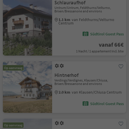
Schlauraufhof
Untrum/Untrum, Feldthurns/Velturno,
Brixen/Bressanone and environs
1.1 km
van Feldthurns/Velturno
Centrum
Südtirol Guest Pass
vanaf 66€
1 Nacht / 1 appartement Incl. btw
Op aanvraag
Hintnerhof
Verdings/Verdignes, Klausen/Chiusa,
Brixen/Bressanone and environs
2.0 km
van Klausen/Chiusa Centrum
Südtirol Guest Pass
Op aanvraag