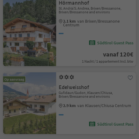
Hörmannhof
St. Andrä/S. Andrea, Brixen/Bressanone,
Brixen/Bressanone and environs
2.1 km
van Brixen/Bressanone
Centrum
Südtirol Guest Pass
vanaf 120€
1 Nacht / 1 appartement Incl. btw
Op aanvraag
Edelweisshof
Gufidaun/Gudon, Klausen/Chiusa,
Brixen/Bressanone and environs
2.9 km
van Klausen/Chiusa Centrum
Südtirol Guest Pass