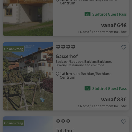
Centrum
Südtirol Guest Pass
vanaf 64€
1 Nacht / 1 appartement Incl. btw
Op aanvraag
Gasserhof
Saubach/Saubach, Barbian/Barbiano,
Brixen/Bressanone and environs
1.8 km
van Barbian/Barbiano
Centrum
Südtirol Guest Pass
vanaf 83€
1 Nacht / 1 appartement Incl. btw
Op aanvraag
Tölzlhof