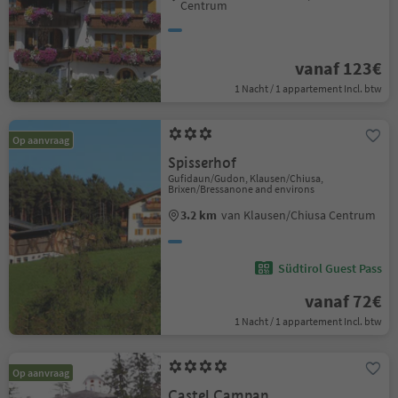
Centrum
vanaf 123€
1 Nacht / 1 appartement Incl. btw
Op aanvraag
Spisserhof
Gufidaun/Gudon, Klausen/Chiusa,
Brixen/Bressanone and environs
3.2 km
van Klausen/Chiusa Centrum
Südtirol Guest Pass
vanaf 72€
1 Nacht / 1 appartement Incl. btw
Op aanvraag
Castel Campan