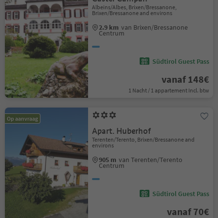
Albeins/Albes, Brixen/Bressanone,
Brixen/Bressanone and environs
2.9 km
van Brixen/Bressanone
Centrum
Südtirol Guest Pass
vanaf 148€
1 Nacht / 1 appartement Incl. btw
Op aanvraag
Apart. Huberhof
Terenten/Terento, Brixen/Bressanone and
environs
905 m
van Terenten/Terento
Centrum
Südtirol Guest Pass
vanaf 70€