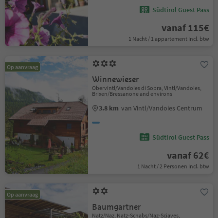
Südtirol Guest Pass
vanaf 115€
1 Nacht / 1 appartement Incl. btw
Op aanvraag
Winnewieser
Obervintl/Vandoies di Sopra, Vintl/Vandoies,
Brixen/Bressanone and environs
3.8 km
van Vintl/Vandoies Centrum
Südtirol Guest Pass
vanaf 62€
1 Nacht / 2 Personen Incl. btw
Op aanvraag
Baumgartner
Natz/Naz, Natz-Schabs/Naz-Sciaves,