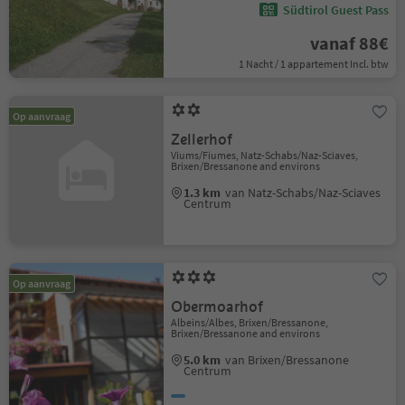
Südtirol Guest Pass
vanaf 88€
1 Nacht / 1 appartement Incl. btw
Op aanvraag
Zellerhof
Viums/Fiumes, Natz-Schabs/Naz-Sciaves,
Brixen/Bressanone and environs
1.3 km
van Natz-Schabs/Naz-Sciaves
Centrum
Op aanvraag
Obermoarhof
Albeins/Albes, Brixen/Bressanone,
Brixen/Bressanone and environs
5.0 km
van Brixen/Bressanone
Centrum