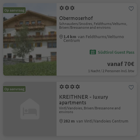
Op aanvraag
Obermoserhof
Schnauders/Snodres, Feldthurns/Velturno,
Brixen/Bressanone and environs
1.4 km
van Feldthurns/Velturno
Centrum
Südtirol Guest Pass
vanaf 70€
1 Nacht / 2 Personen Incl. btw
Op aanvraag
KREITHNER - luxury
apartments
Vintl/Vandoies, Brixen/Bressanone and
environs
282 m
van Vintl/Vandoies Centrum