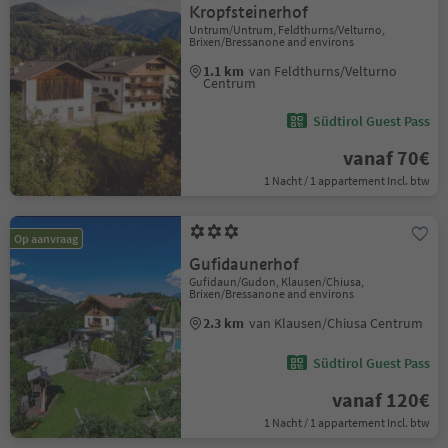
Kropfsteinerhof
Untrum/Untrum, Feldthurns/Velturno,
Brixen/Bressanone and environs
1.1 km
van Feldthurns/Velturno
Centrum
Südtirol Guest Pass
vanaf 70€
1 Nacht / 1 appartement Incl. btw
Op aanvraag
Gufidaunerhof
Gufidaun/Gudon, Klausen/Chiusa,
Brixen/Bressanone and environs
2.3 km
van Klausen/Chiusa Centrum
Südtirol Guest Pass
vanaf 120€
1 Nacht / 1 appartement Incl. btw