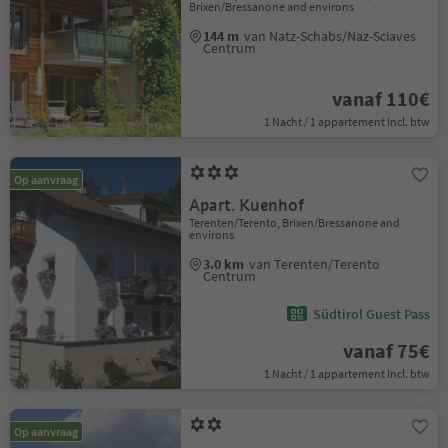
Brixen/Bressanone and environs
144 m
van Natz-Schabs/Naz-Sciaves
Centrum
vanaf 110€
1 Nacht / 1 appartement Incl. btw
Op aanvraag
Apart. Kuenhof
Terenten/Terento, Brixen/Bressanone and
environs
3.0 km
van Terenten/Terento
Centrum
Südtirol Guest Pass
vanaf 75€
1 Nacht / 1 appartement Incl. btw
Op aanvraag