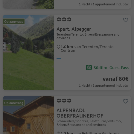
1 Nacht / 1 appartement Incl. btw
Op aanvraag
Apart. Alpegger
Terenten/Terento, Brixen/Bressanone and
environs
1.6 km
van Terenten/Terento
Centrum
Südtirol Guest Pass
vanaf 80€
1 Nacht / 1 appartement Incl. btw
Op aanvraag
ALPENBADL
OBERFRAUNERHOF
Schnauders/Snodres, Feldthurns/Velturno,
Brixen/Bressanone and environs
1.2 km
van Feldthurns/Velturno