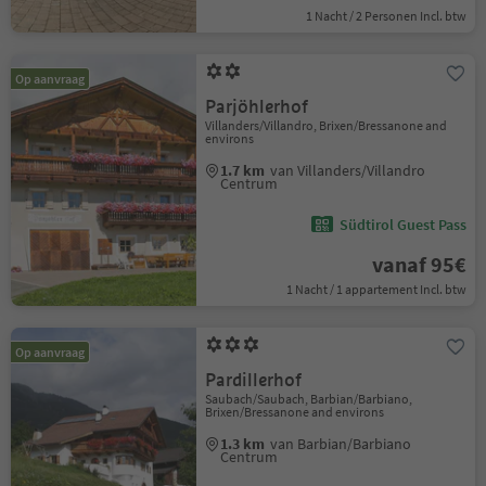
1 Nacht / 2 Personen Incl. btw
Op aanvraag
Parjöhlerhof
Villanders/Villandro, Brixen/Bressanone and
environs
1.7 km
van Villanders/Villandro
Centrum
Südtirol Guest Pass
vanaf 95€
1 Nacht / 1 appartement Incl. btw
Op aanvraag
Pardillerhof
Saubach/Saubach, Barbian/Barbiano,
Brixen/Bressanone and environs
1.3 km
van Barbian/Barbiano
Centrum