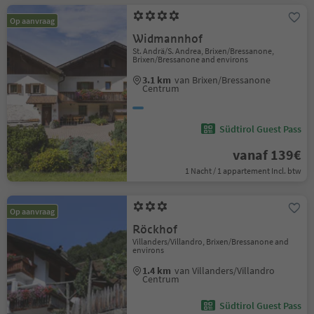
Op aanvraag
Widmannhof
St. Andrä/S. Andrea, Brixen/Bressanone,
Brixen/Bressanone and environs
3.1 km
van Brixen/Bressanone
Centrum
Südtirol Guest Pass
vanaf 139€
1 Nacht / 1 appartement Incl. btw
Op aanvraag
Röckhof
Villanders/Villandro, Brixen/Bressanone and
environs
1.4 km
van Villanders/Villandro
Centrum
Südtirol Guest Pass