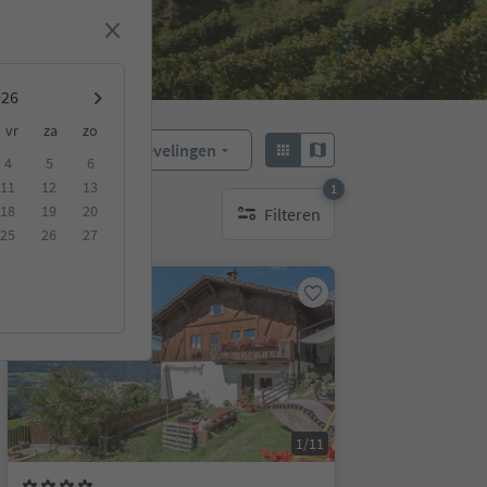
vr
za
zo
Aanbevelingen
Sorteren:
4
5
6
11
12
13
1
18
19
20
Filteren
1 actief filter
25
26
27
Op aanvraag
1/11