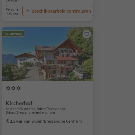
1 Nacht /
2
Personen
Beschikbaarheid controleren
Incl. btw
Op aanvraag
1/6
Kircherhof
St. Andrä/S. Andrea, Brixen/Bressanone,
Brixen/Bressanone and environs
2.5 km
van Brixen/Bressanone Centrum