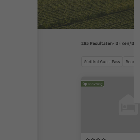
285
Resultaten
- Brixen/Br
Südtirol Guest Pass
Beoord
Op aanvraag