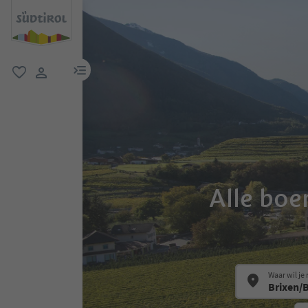
menulink
favoriet
gebruikerslink
Alle boe
Waar wil je