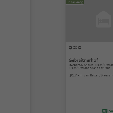
Op aanvraag
Gebreitnerhof
St. Andrä/S. Andrea, Brixen/Bress
Brixen/Bressanone and environs
1.7 km
van Brixen/Bressa
Sü