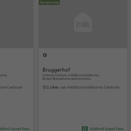
Op aanvraag
Bruggerhof
anone,
Untrum/Untrum, Feldthurns/Velturno,
Brixen/Bressanone and environs
none Centrum
2.2 km
van Feldthurns/Velturno Centrum
dtirol Guest Pass
Südtirol Guest Pass