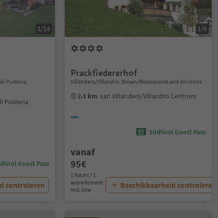
1/14
1/6
Prackfiedererhof
i Pusteria,
Villanders/Villandro, Brixen/Bressanone and environs
2.1 km
van Villanders/Villandro Centrum
i Pusteria
Südtirol Guest Pass
vanaf
95€
dtirol Guest Pass
1 Nacht / 1
appartement
d controleren
Beschikbaarheid controleren
Incl. btw