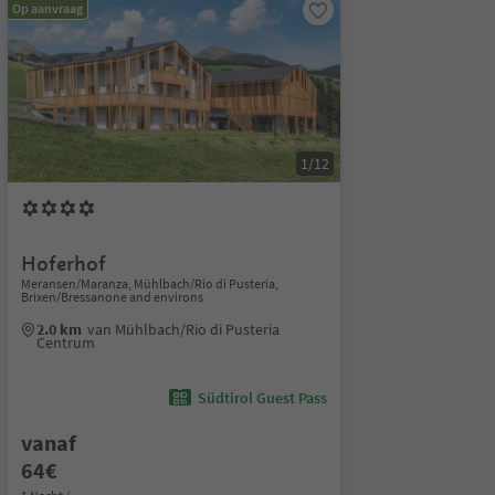
Op aanvraag
1/12
Hoferhof
Meransen/Maranza, Mühlbach/Rio di Pusteria,
Brixen/Bressanone and environs
2.0 km
van Mühlbach/Rio di Pusteria
Centrum
Südtirol Guest Pass
vanaf
64€