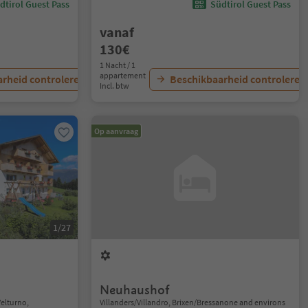
dtirol Guest Pass
Südtirol Guest Pass
vanaf
130€
1 Nacht / 1
appartement
rheid controleren
Beschikbaarheid controleren
Incl. btw
Op aanvraag
1/27
Neuhaushof
elturno,
Villanders/Villandro, Brixen/Bressanone and environs