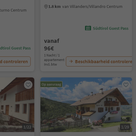
1.8 km
van Villanders/Villandro Centrum
lturno Centrum
Südtirol Guest Pass
vanaf
96€
dtirol Guest Pass
1 Nacht / 1
appartement
d controleren
Beschikbaarheid controleren
Incl. btw
Op aanvraag
1/22
1/29