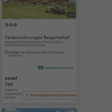
1/13
Ferienwohnungen Beigarterhof
Meransen/Maranza, Mühlbach/Rio di Pusteria,
Brixen/Bressanone and environs
2.0 km
van Mühlbach/Rio di Pusteria
Centrum
Südtirol Guest Pass
vanaf
70€
1 Nacht / 1
appartement
Beschikbaarheid controleren
Incl. btw