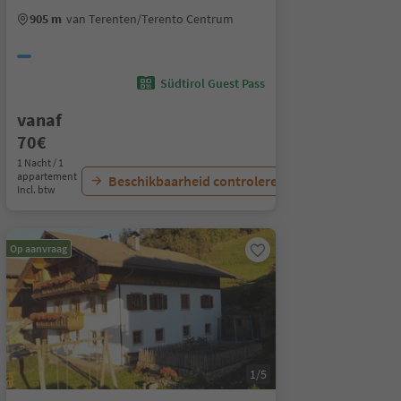
905 m
van Terenten/Terento Centrum
Südtirol Guest Pass
vanaf
70€
1 Nacht / 1
appartement
Beschikbaarheid controleren
Incl. btw
Op aanvraag
1/5