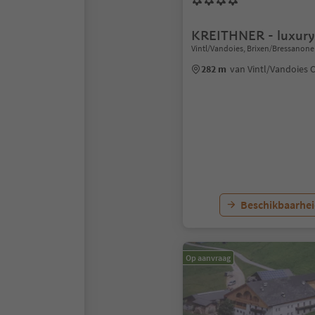
KREITHNER - luxury
Vintl/Vandoies, Brixen/Bressanone
282 m
van Vintl/Vandoies
Beschikbaarhei
Op aanvraag