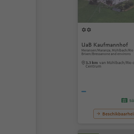
UaB Kaufmannhof
Meransen/Maranza, Mühlbach/Rio d
Brixen/Bressanone and environs
3.3 km
van Mühlbach/Rio d
Centrum
Sü
Beschikbaarhei