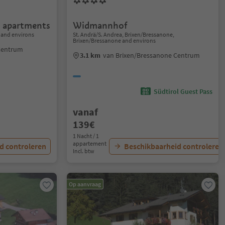
 apartments
Widmannhof
 and environs
St. Andrä/S. Andrea, Brixen/Bressanone,
Brixen/Bressanone and environs
 Centrum
3.1 km
van Brixen/Bressanone Centrum
Südtirol Guest Pass
vanaf
139€
1 Nacht / 1
appartement
d controleren
Beschikbaarheid controleren
Incl. btw
Op aanvraag