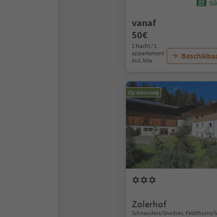
Sü
vanaf
50€
1 Nacht / 1
appartement
Beschikbaa
Incl. btw
Op aanvraag
Zolerhof
Schnauders/Snodres, Feldthurns/V