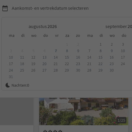
Aankomst- en vertrekdatum selecteren
augustus
september
ma
di
wo
do
vr
za
zo
ma
di
wo
do
essanone en omgeving
1
2
1
2
3
3
4
5
6
7
8
9
7
8
9
10
10
11
12
13
14
15
16
14
15
16
17
eling
Categorie
Type catering
Duurzame accommodatie
17
18
19
20
21
22
23
21
22
23
24
24
25
26
27
28
29
30
28
29
30
31
Op aanvraag
Nachten:
0
1/25