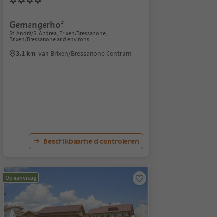
Gemangerhof
St. Andrä/S. Andrea, Brixen/Bressanone,
Brixen/Bressanone and environs
3.1 km
van Brixen/Bressanone Centrum
Beschikbaarheid controleren
Op aanvraag