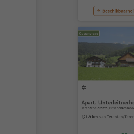
Beschikbaarhei
Op aanvraag
Apart. Unterleitnerh
Terenten/Terento, Brixen/Bressan
1.9 km
van Terenten/Tere