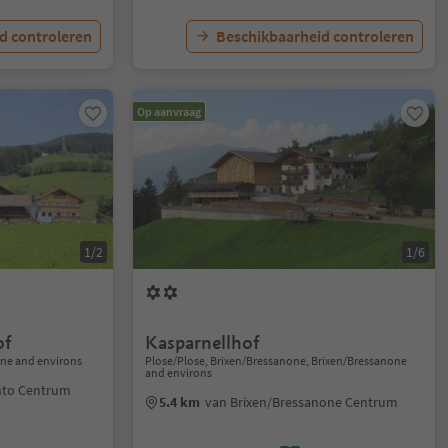
d controleren
Beschikbaarheid controleren
Op aanvraag
1/2
1/6
of
Kasparnellhof
one and environs
Plose/Plose, Brixen/Bressanone, Brixen/Bressanone
and environs
nto Centrum
5.4 km
van Brixen/Bressanone Centrum