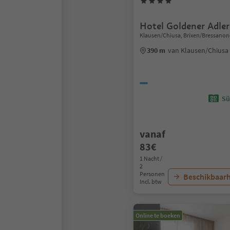
Hotel Goldener Adler
Klausen/Chiusa, Brixen/Bressanon
390 m
van Klausen/Chiusa
Sü
vanaf
83€
1 Nacht /
2
Personen
Beschikbaarh
Incl. btw
Online te boeken