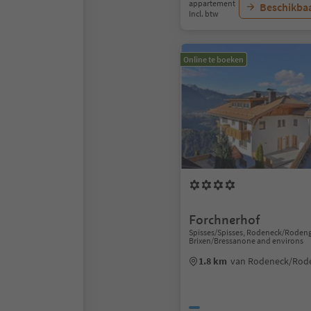
appartement
Beschikbaa
Incl. btw
Online te boeken
Forchnerhof
Spisses/Spisses, Rodeneck/Roden
Brixen/Bressanone and environs
1.8 km
van Rodeneck/Rod