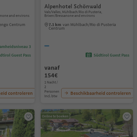
Alpenhotel Schönwald
Vals/Valles, Mühlbach/Rio di Pusteria,
none and environs
Brixen/Bressanone and environs
engo Centrum
7.1 km
van Mühlbach/Rio di Pusteria
Centrum
amheidsniveau 3
dtirol Guest Pass
Südtirol Guest Pass
vanaf
154€
1 Nacht /
2
Personen
eid controleren
Beschikbaarheid controleren
Incl. btw
Online te boeken