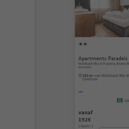
Apartments Paradeis
Mühlbach/Rio di Pusteria, Brixen
environs
283 m
van Mühlbach/Rio di
Centrum
Sü
vanaf
192€
1 Nacht / 1