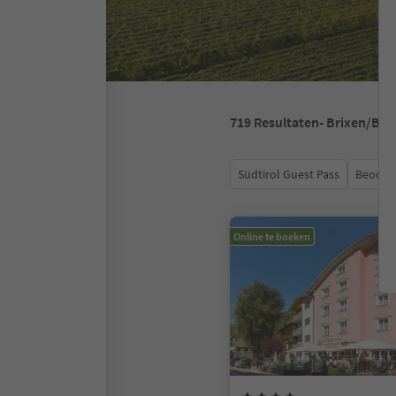
719
Resultaten
- Brixen/Br
Südtirol Guest Pass
Beoord
Online te boeken