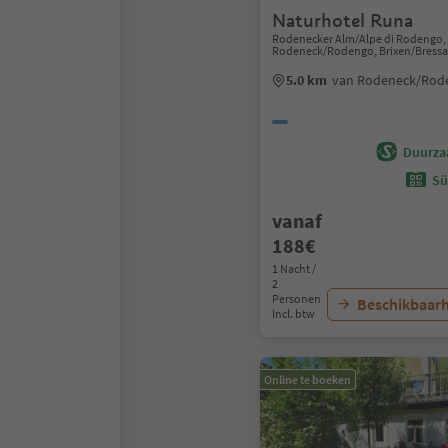
Naturhotel Runa
Rodenecker Alm/Alpe di Rodengo,
Rodeneck/Rodengo, Brixen/Bressa
5.0 km
van Rodeneck/Rod
Duurza
Sü
vanaf
188€
1 Nacht /
2
Personen
Beschikbaarh
Incl. btw
Online te boeken