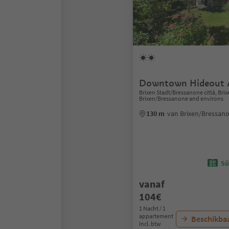
Downtown Hideout 
Brixen Stadt/Bressanone città, Bri
Brixen/Bressanone and environs
130 m
van Brixen/Bressan
Sü
vanaf
104€
1 Nacht / 1
appartement
Beschikbaa
Incl. btw