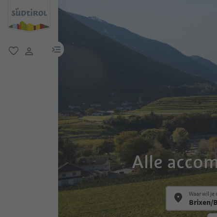
menulink
favoriet
gebruikerslink
Alle acco
Waar wil je