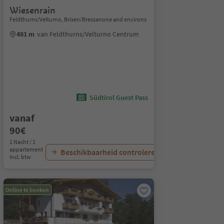
Wiesenrain
Feldthurns/Velturno, Brixen/Bressanone and environs
481 m
van Feldthurns/Velturno Centrum
Südtirol Guest Pass
vanaf
90€
1 Nacht / 1
appartement
Beschikbaarheid controleren
Incl. btw
Online te boeken