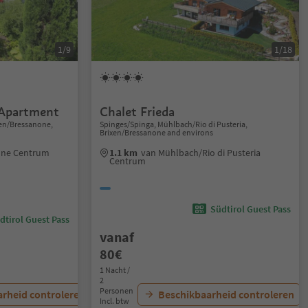
1/9
1/18
Apartment
Chalet Frieda
xen/Bressanone,
Spinges/Spinga, Mühlbach/Rio di Pusteria,
Brixen/Bressanone and environs
one Centrum
1.1 km
van Mühlbach/Rio di Pusteria
Centrum
Südtirol Guest Pass
dtirol Guest Pass
vanaf
80€
1 Nacht /
2
Personen
rheid controleren
Beschikbaarheid controleren
Incl. btw