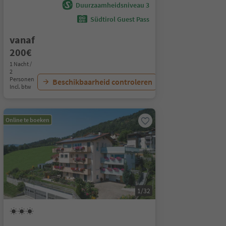
Duurzaamheidsniveau 3
Südtirol Guest Pass
vanaf
200€
1 Nacht /
2
Personen
Beschikbaarheid controleren
Incl. btw
Online te boeken
1/32