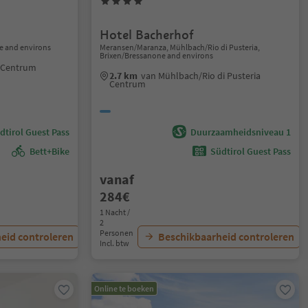
Hotel Bacherhof
e and environs
Meransen/Maranza, Mühlbach/Rio di Pusteria,
Brixen/Bressanone and environs
 Centrum
2.7 km
van Mühlbach/Rio di Pusteria
Centrum
dtirol Guest Pass
Duurzaamheidsniveau 1
Bett+Bike
Südtirol Guest Pass
vanaf
284€
1 Nacht /
2
Personen
eid controleren
Beschikbaarheid controleren
Incl. btw
Online te boeken