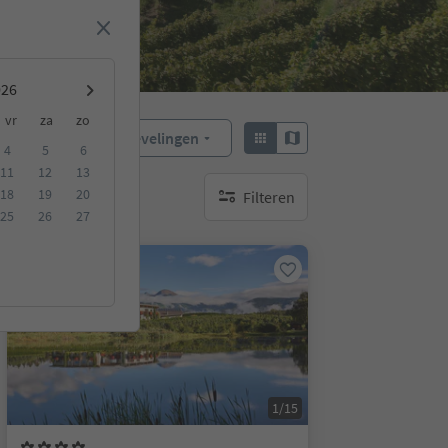
vr
za
zo
Aanbevelingen
Sorteren:
4
5
6
11
12
13
18
19
20
Filteren
geen actieve filters
25
26
27
Online te boeken
1/15