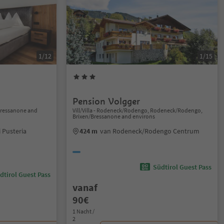
1/12
1/15
Pension Volgger
/Bressanone and
Vill/Villa - Rodeneck/Rodengo, Rodeneck/Rodengo,
Brixen/Bressanone and environs
 Pusteria
424 m
van Rodeneck/Rodengo Centrum
Südtirol Guest Pass
dtirol Guest Pass
vanaf
90€
1 Nacht /
2