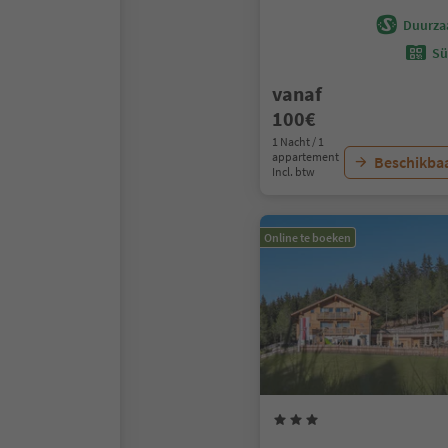
Duurza
Sü
vanaf
100€
1 Nacht / 1
appartement
Beschikbaa
Incl. btw
Online te boeken