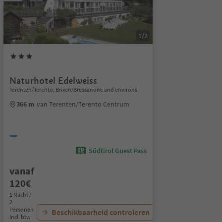
1/2
Naturhotel Edelweiss
Terenten/Terento, Brixen/Bressanone and environs
366 m
van Terenten/Terento Centrum
Südtirol Guest Pass
vanaf
120€
1 Nacht /
2
Personen
Beschikbaarheid controleren
Incl. btw