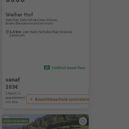
Weiher Hof
Natz/Naz, Natz-Schabs/Naz-Sciaves,
Brixen/Bressanone and environs
1.4 km
van Natz-Schabs/Naz-Sciaves
Centrum
Südtirol Guest Pass
vanaf
103€
1 Nacht / 1
appartement
Beschikbaarheid controleren
Incl. btw
Online te boeken