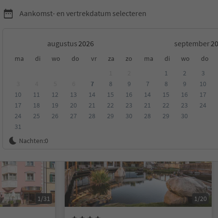
Aankomst- en vertrekdatum selecteren
augustus
september
ma
di
wo
do
vr
za
zo
ma
di
wo
do
essanone en omgeving
1
2
1
2
3
3
4
5
6
7
8
9
7
8
9
10
10
11
12
13
14
15
16
14
15
16
17
eling
Categorie
Type catering
Duurzame accommodatie
17
18
19
20
21
22
23
21
22
23
24
24
25
26
27
28
29
30
28
29
30
31
Online te boeken
Nachten:
0
1/31
1/20