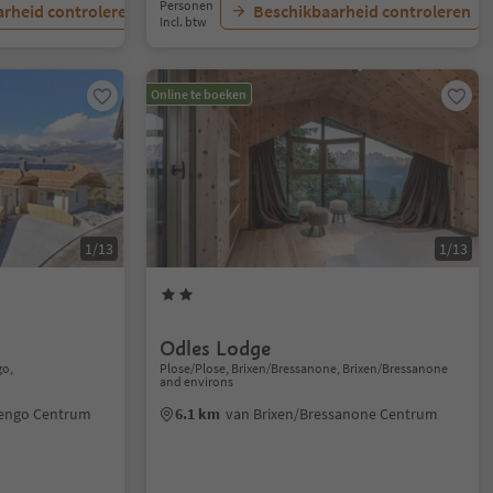
Personen
rheid controleren
Beschikbaarheid controleren
Incl. btw
Online te boeken
1/13
1/13
Odles Lodge
go,
Plose/Plose, Brixen/Bressanone, Brixen/Bressanone
and environs
engo Centrum
6.1 km
van Brixen/Bressanone Centrum