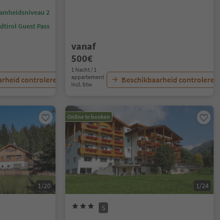
amheidsniveau 2
dtirol Guest Pass
vanaf
500€
1 Nacht / 1
appartement
rheid controleren
Beschikbaarheid controleren
Incl. btw
Online te boeken
1/20
1/24
S