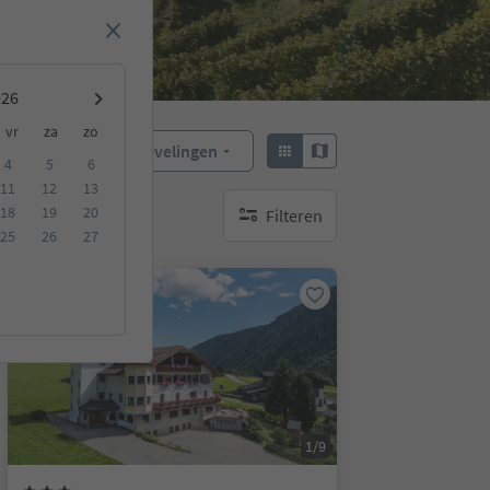
vr
za
zo
Aanbevelingen
Sorteren:
4
5
6
11
12
13
18
19
20
Filteren
geen actieve filters
25
26
27
Op aanvraag
1/9