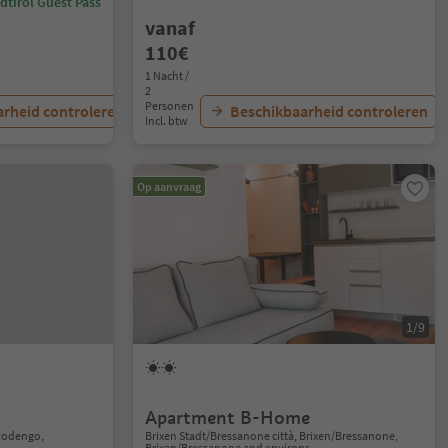
dtirol Guest Pass
vanaf
110€
1 Nacht /
2
Personen
rheid controleren
Beschikbaarheid controleren
Incl. btw
Op aanvraag
1/9
Apartment B-Home
Rodengo,
Brixen Stadt/Bressanone città, Brixen/Bressanone,
Brixen/Bressanone and environs