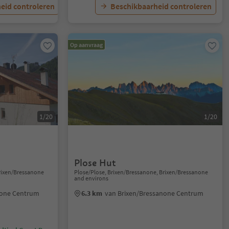
eid controleren
Beschikbaarheid controleren
Op aanvraag
1/20
1/20
Plose Hut
Brixen/Bressanone
Plose/Plose, Brixen/Bressanone, Brixen/Bressanone
and environs
none Centrum
6.3 km
van Brixen/Bressanone Centrum