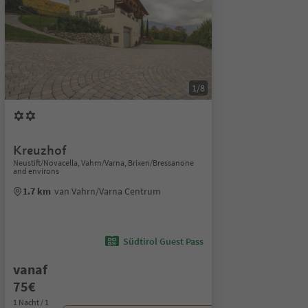
1/8
Kreuzhof
Neustift/Novacella, Vahrn/Varna, Brixen/Bressanone
and environs
1.7 km
van Vahrn/Varna Centrum
Südtirol Guest Pass
vanaf
75€
1 Nacht / 1