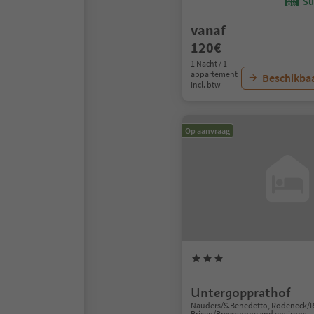
Sü
vanaf
120€
1 Nacht / 1
appartement
Beschikbaa
Incl. btw
Op aanvraag
Untergopprathof
Nauders/S.Benedetto, Rodeneck/
Brixen/Bressanone and environs