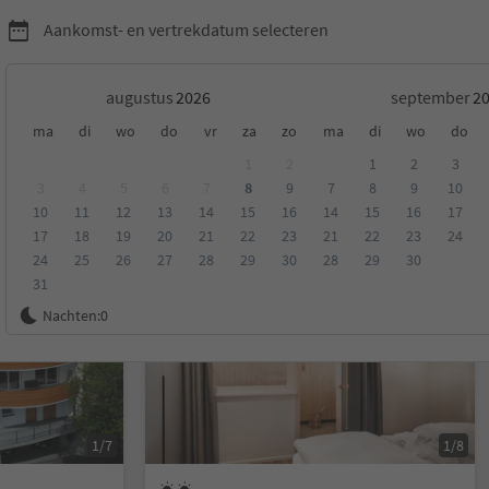
Aankomst- en vertrekdatum selecteren
augustus
september
ma
di
wo
do
vr
za
zo
ma
di
wo
do
essanone en omgeving
1
2
1
2
3
3
4
5
6
7
8
9
7
8
9
10
10
11
12
13
14
15
16
14
15
16
17
eling
Categorie
Type catering
Duurzame accommodatie
17
18
19
20
21
22
23
21
22
23
24
24
25
26
27
28
29
30
28
29
30
31
Op aanvraag
Nachten:
0
1/7
1/8