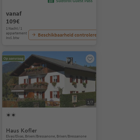
Südtirol Guest Pass
vanaf
109€
1 Nacht / 1
appartement
Beschikbaarheid controleren
Incl. btw
Op aanvraag
1/7
Haus Kofler
Elvas/Elvas, Brixen/Bressanone, Brixen/Bressanone
and environs