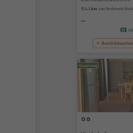
1.2 km
van Rodeneck/Rod
Sü
Beschikbaarhei
Op aanvraag