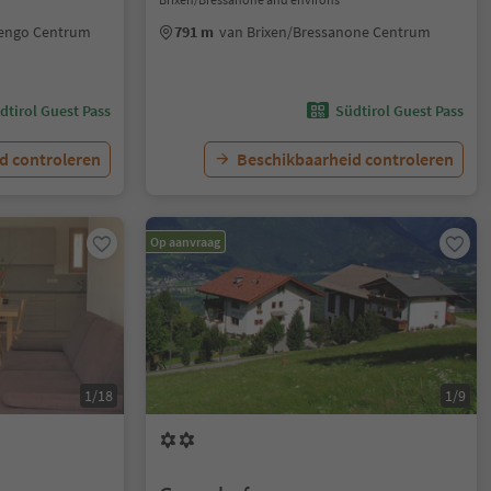
engo Centrum
791 m
van Brixen/Bressanone Centrum
dtirol Guest Pass
Südtirol Guest Pass
d controleren
Beschikbaarheid controleren
Op aanvraag
1/18
1/9