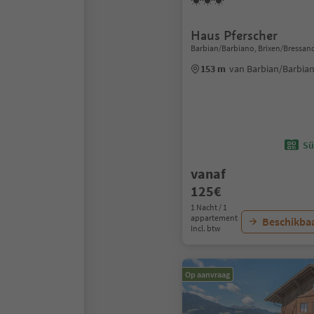
Haus Pferscher
Barbian/Barbiano, Brixen/Bressan
153 m
van Barbian/Barbia
Sü
vanaf
125€
1 Nacht / 1
appartement
Beschikbaa
Incl. btw
Op aanvraag