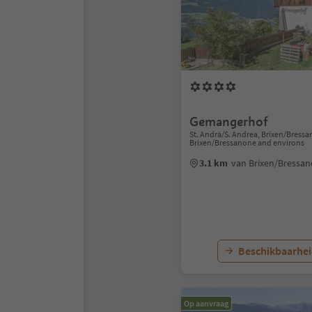
Gemangerhof
St. Andrä/S. Andrea, Brixen/Bress
Brixen/Bressanone and environs
3.1 km
van Brixen/Bressa
Beschikbaarhei
Op aanvraag