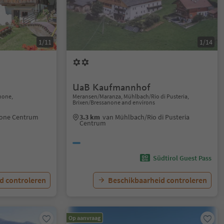
1/11
1/14
UaB Kaufmannhof
anone,
Meransen/Maranza, Mühlbach/Rio di Pusteria,
Brixen/Bressanone and environs
none Centrum
3.3 km
van Mühlbach/Rio di Pusteria
Centrum
Südtirol Guest Pass
d controleren
Beschikbaarheid controleren
Op aanvraag