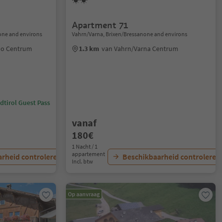
Apartment 71
one and environs
Vahrn/Varna, Brixen/Bressanone and environs
no Centrum
1.3 km
van Vahrn/Varna Centrum
dtirol Guest Pass
vanaf
180€
1 Nacht / 1
appartement
rheid controleren
Beschikbaarheid controleren
Incl. btw
Op aanvraag