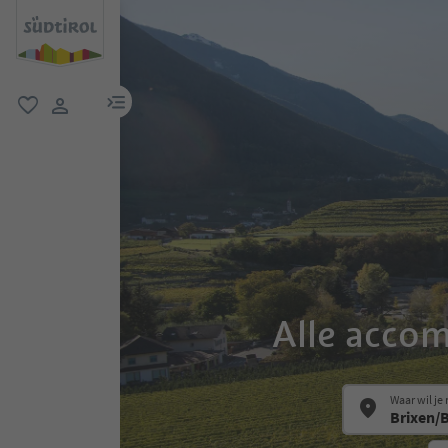
menulink
favoriet
gebruikerslink
Alle acco
Waar wil je