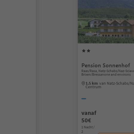
Pension Sonnenhof
Raas/Rasa, Natz-Schabs/Naz-Sciav
Brixen/Bressanone and environs
1.5 km
van Natz-Schabs/Na
Centrum
vanaf
50€
1 Nacht /
2