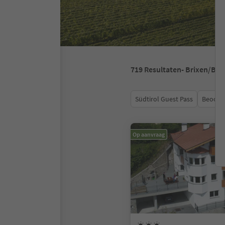
719
Resultaten
- Brixen/Br
Südtirol Guest Pass
Beoord
Op aanvraag