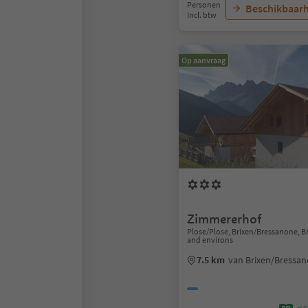
Personen
Beschikbaarh
Incl. btw
Op aanvraag
Zimmererhof
Plose/Plose, Brixen/Bressanone, 
and environs
7.5 km
van Brixen/Bressa