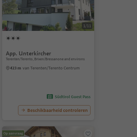
1/11
App. Unterkircher
Terenten/Terento, Brixen/Bressanone and environs
423 m
van Terenten/Terento Centrum
Südtirol Guest Pass
Beschikbaarheid controleren
Op aanvraag