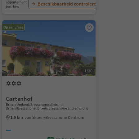
appartement
Beschikbaarheid controleren
Incl. btw
Op aanvraag
1/20
Gartenhof
Brixen Umland/Bressanone dintorni,
Brixen/Bressanone, Brixen/Bressanone and environs
1.9 km
van Brixen/Bressanone Centrum