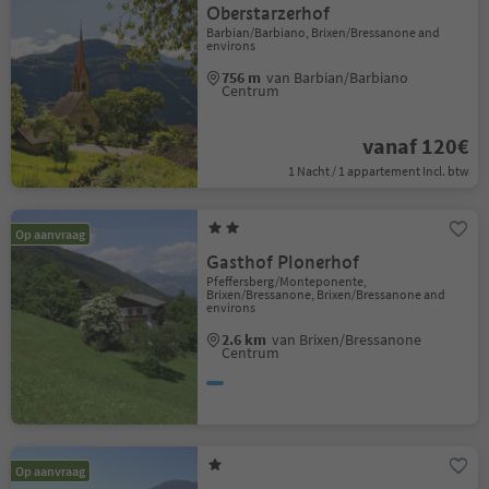
Oberstarzerhof
Barbian/Barbiano, Brixen/Bressanone and
environs
756 m
van Barbian/Barbiano
Centrum
vanaf 120€
1 Nacht / 1 appartement Incl. btw
Op aanvraag
Gasthof Plonerhof
Pfeffersberg/Monteponente,
Brixen/Bressanone, Brixen/Bressanone and
environs
2.6 km
van Brixen/Bressanone
Centrum
Op aanvraag