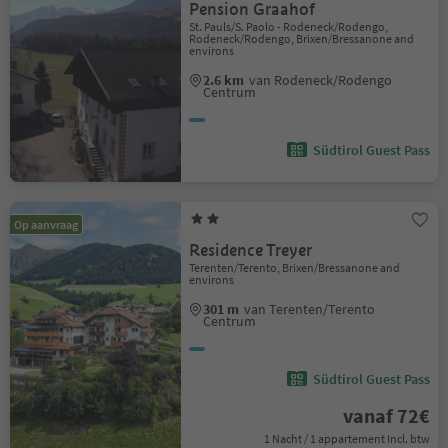
Pension Graahof
St. Pauls/S. Paolo - Rodeneck/Rodengo,
Rodeneck/Rodengo, Brixen/Bressanone and
environs
2.6 km
van Rodeneck/Rodengo
Centrum
Südtirol Guest Pass
Op aanvraag
Residence Treyer
Terenten/Terento, Brixen/Bressanone and
environs
301 m
van Terenten/Terento
Centrum
Südtirol Guest Pass
vanaf 72€
1 Nacht / 1 appartement Incl. btw