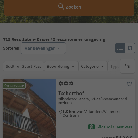
Zoeken
719
Resultaten
- Brixen/Bressanone en omgeving
Aanbevelingen
Sorteren:
Südtirol Guest Pass
Beoordeling
Categorie
Type catering
geen act
Op aanvraag
Tschotthof
Villanders/Villandro, Brixen/Bressanone and
environs
1.5 km
van Villanders/Villandro
Centrum
Südtirol Guest Pass