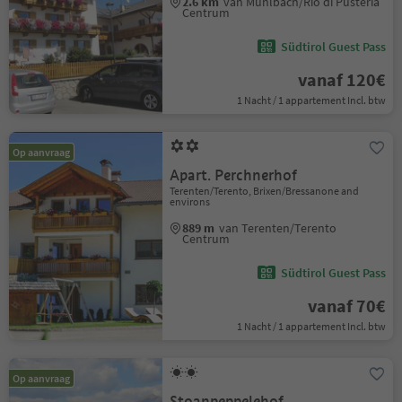
2.6 km
van Mühlbach/Rio di Pusteria
Centrum
Südtirol Guest Pass
vanaf 120€
1 Nacht / 1 appartement Incl. btw
Op aanvraag
Apart. Perchnerhof
Terenten/Terento, Brixen/Bressanone and
environs
889 m
van Terenten/Terento
Centrum
Südtirol Guest Pass
vanaf 70€
1 Nacht / 1 appartement Incl. btw
Op aanvraag
Stoanpeppelehof