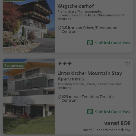
Wegscheiderhof
Pfeffersberg/Monteponente,
Brixen/Bressanone, Brixen/Bressanone and
environs
3.5 km
van Brixen/Bressanone
Centrum
Südtirol Guest Pass
Op aanvraag
Unterkircher Mountain Stay
Apartments
Terenten/Terento, Brixen/Bressanone and
environs
423 m
van Terenten/Terento
Centrum
Südtirol Guest Pass
vanaf 85€
1 Nacht / 1 appartement Incl. btw