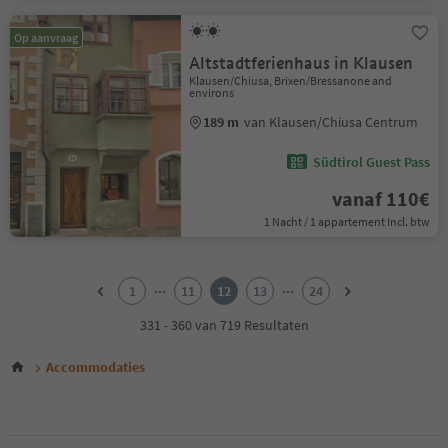
Op aanvraag
Altstadtferienhaus in Klausen
Klausen/Chiusa, Brixen/Bressanone and
environs
189 m
van Klausen/Chiusa Centrum
Südtirol Guest Pass
vanaf 110€
1 Nacht / 1 appartement Incl. btw
1
2
...
...
1
11
12
13
24
3
4
331 - 360 van 719 Resultaten
5
6
Accommodaties
7
8
9
10