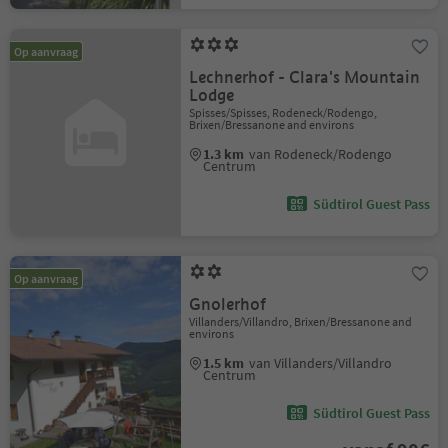
Op aanvraag
Lechnerhof - Clara's Mountain
Lodge
Spisses/Spisses, Rodeneck/Rodengo,
Brixen/Bressanone and environs
1.3 km
van Rodeneck/Rodengo
Centrum
Südtirol Guest Pass
Op aanvraag
Gnolerhof
Villanders/Villandro, Brixen/Bressanone and
environs
1.5 km
van Villanders/Villandro
Centrum
Südtirol Guest Pass