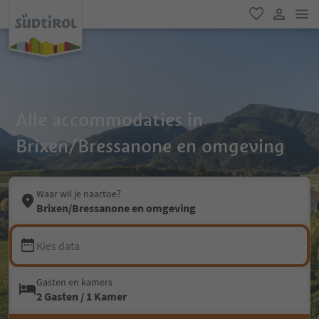
men
favoriet
gebruike
Alle accommodaties in
Brixen/Bressanone en omgeving
Waar wil je naartoe?
Brixen/Bressanone en omgeving
Kies data
Gasten en kamers
2 Gasten / 1 Kamer