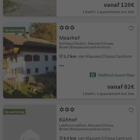
vanaf 120€
1 Nacht / 1 appartement Incl. btw
Op aanvraag
Moarhof
Gufidaun/Gudon, Klausen/Chiusa,
Brixen/Bressanone and environs
2.7 km
van Klausen/Chiusa Centrum
Südtirol Guest Pass
vanaf 82€
1 Nacht / 1 appartement Incl. btw
Op aanvraag
Kühhof
Latzfons/Lazfons, Klausen/Chiusa,
Brixen/Bressanone and environs
4.9 km
van Klausen/Chiusa Centrum