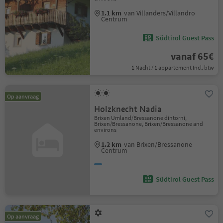
1.1 km
van Villanders/Villandro
Centrum
Südtirol Guest Pass
vanaf 65€
1 Nacht / 1 appartement Incl. btw
Op aanvraag
Holzknecht Nadia
Brixen Umland/Bressanone dintorni,
Brixen/Bressanone, Brixen/Bressanone and
environs
1.2 km
van Brixen/Bressanone
Centrum
Südtirol Guest Pass
Op aanvraag