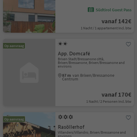
Südtirol Guest Pass
vanaf 142€
1 Nacht / 1 appartement Incl. btw
Op aanvraag
App. Domcafé
Brixen Stadt/Bressanone città,
Brixen/Bressanone, Brixen/Bressanone and
environs
87 m
van Brixen/Bressanone
Centrum
vanaf 170€
1 Nacht / 2 Personen Incl. btw
Op aanvraag
Rasöllerhof
Villanders/Villandro, Brixen/Bressanone and
environs