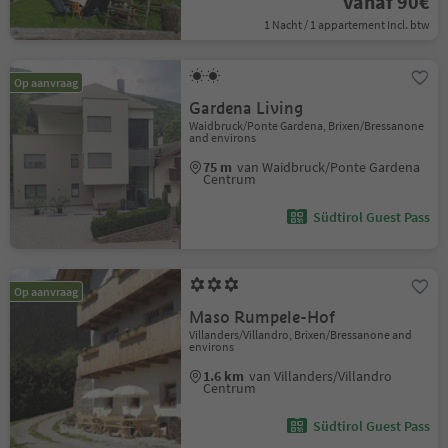
vanaf 90€
1 Nacht / 1 appartement Incl. btw
Op aanvraag
Gardena Living
Waidbruck/Ponte Gardena, Brixen/Bressanone
and environs
75 m
van Waidbruck/Ponte Gardena
Centrum
Südtirol Guest Pass
Op aanvraag
Maso Rumpele-Hof
Villanders/Villandro, Brixen/Bressanone and
environs
1.6 km
van Villanders/Villandro
Centrum
Südtirol Guest Pass