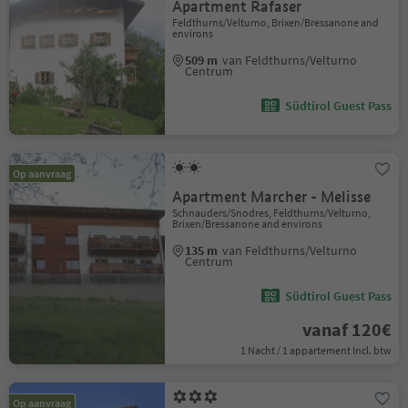
Apartment Rafaser
Feldthurns/Velturno, Brixen/Bressanone and
environs
509 m
van Feldthurns/Velturno
Centrum
Südtirol Guest Pass
Op aanvraag
Apartment Marcher - Melisse
Schnauders/Snodres, Feldthurns/Velturno,
Brixen/Bressanone and environs
135 m
van Feldthurns/Velturno
Centrum
Südtirol Guest Pass
vanaf 120€
1 Nacht / 1 appartement Incl. btw
Op aanvraag