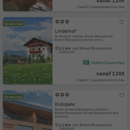
vanaf 120€
1 Nacht / 1 appartement Incl. btw
Op aanvraag
Linderhof
St. Andrä/S. Andrea, Brixen/Bressanone,
Brixen/Bressanone and environs
1.5 km
van Brixen/Bressanone
Centrum
Südtirol Guest Pass
vanaf 120€
1 Nacht / 1 appartement Incl. btw
Op aanvraag
Knöspele
Brixen Umland/Bressanone dintorni,
Brixen/Bressanone, Brixen/Bressanone and
environs
1.2 km
van Brixen/Bressanone
Centrum