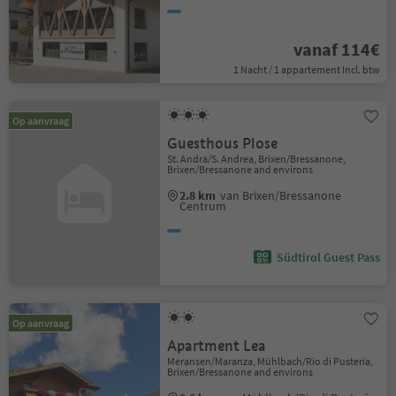
vanaf 114€
1 Nacht / 1 appartement Incl. btw
Op aanvraag
Guesthous Plose
St. Andrä/S. Andrea, Brixen/Bressanone,
Brixen/Bressanone and environs
2.8 km
van Brixen/Bressanone
Centrum
Südtirol Guest Pass
Op aanvraag
Apartment Lea
Meransen/Maranza, Mühlbach/Rio di Pusteria,
Brixen/Bressanone and environs