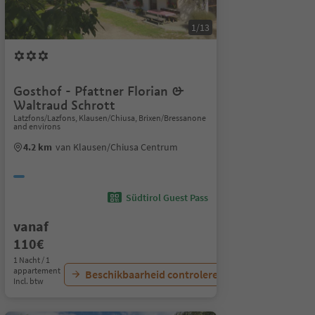
1/13
Gosthof - Pfattner Florian &
Waltraud Schrott
Latzfons/Lazfons, Klausen/Chiusa, Brixen/Bressanone
and environs
4.2 km
van Klausen/Chiusa Centrum
Südtirol Guest Pass
vanaf
110€
1 Nacht / 1
appartement
Beschikbaarheid controleren
Incl. btw