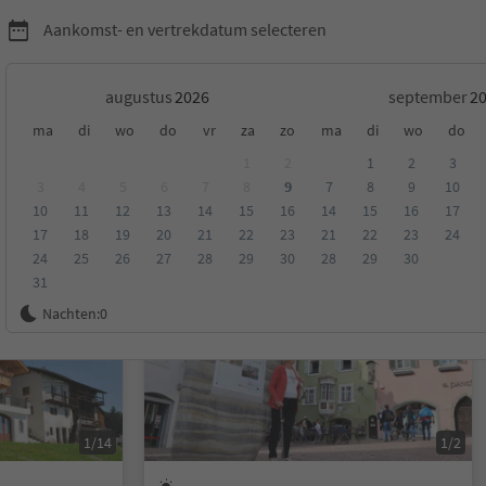
Aankomst- en vertrekdatum selecteren
augustus
september
ma
di
wo
do
vr
za
zo
ma
di
wo
do
essanone en omgeving
1
2
1
2
3
3
4
5
6
7
8
9
7
8
9
10
10
11
12
13
14
15
16
14
15
16
17
eling
Categorie
Type catering
Duurzame accommodatie
17
18
19
20
21
22
23
21
22
23
24
24
25
26
27
28
29
30
28
29
30
31
Op aanvraag
Nachten:
0
1/14
1/2