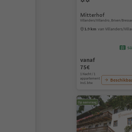
Mitterhof
Villanders/Villandro, Brixen/Bres
1.9 km
van Villanders/Vil
Sü
vanaf
75€
1 Nacht / 1
appartement
Beschikbaa
Incl. btw
Op aanvraag