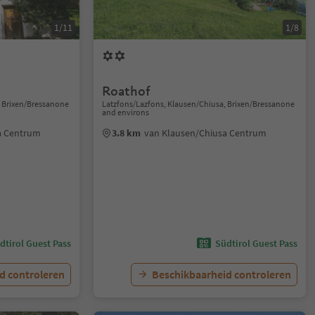
1/11
1/8
Roathof
, Brixen/Bressanone
Latzfons/Lazfons, Klausen/Chiusa, Brixen/Bressanone
and environs
a Centrum
3.8 km
van Klausen/Chiusa Centrum
dtirol Guest Pass
Südtirol Guest Pass
d controleren
Beschikbaarheid controleren