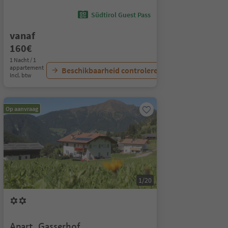
Südtirol Guest Pass
vanaf
160€
1 Nacht / 1
appartement
Beschikbaarheid controleren
Incl. btw
Op aanvraag
1/20
Apart. Gasserhof