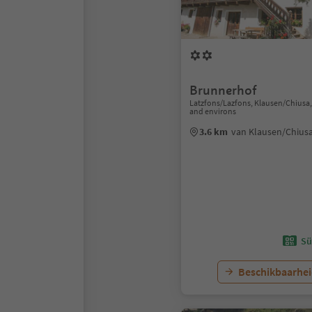
Brunnerhof
Latzfons/Lazfons, Klausen/Chiusa
and environs
3.6 km
van Klausen/Chius
Sü
Beschikbaarhei