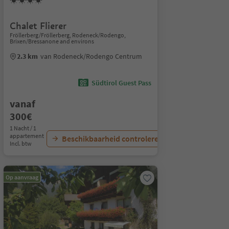
Chalet Flierer
Fröllerberg/Fröllerberg, Rodeneck/Rodengo,
Brixen/Bressanone and environs
2.3 km
van Rodeneck/Rodengo Centrum
Südtirol Guest Pass
vanaf
300€
1 Nacht / 1
appartement
Beschikbaarheid controleren
Incl. btw
Op aanvraag