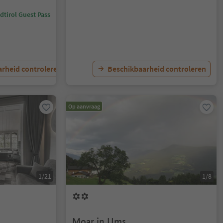
dtirol Guest Pass
rheid controleren
Beschikbaarheid controleren
Op aanvraag
1/21
1/8
Moar in Ums