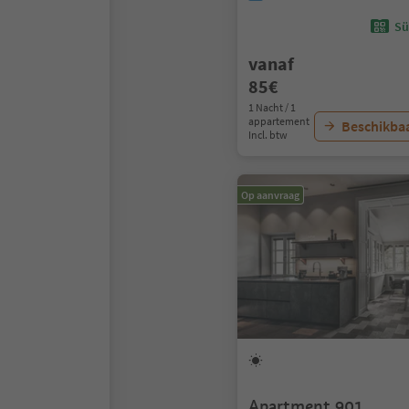
Sü
vanaf
85€
1 Nacht / 1
appartement
Beschikbaa
Incl. btw
Op aanvraag
Apartment 901