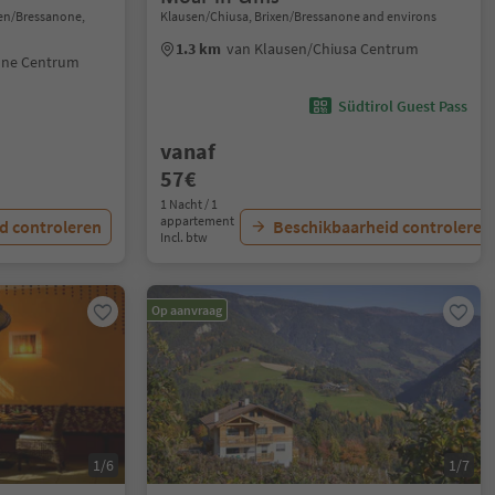
xen/Bressanone,
Klausen/Chiusa, Brixen/Bressanone and environs
1.3 km
van Klausen/Chiusa Centrum
one Centrum
Südtirol Guest Pass
vanaf
57€
1 Nacht / 1
appartement
d controleren
Beschikbaarheid controleren
Incl. btw
Op aanvraag
1/6
1/7