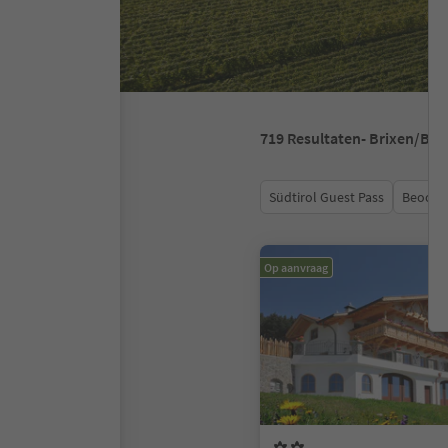
719
Resultaten
- Brixen/Br
Südtirol Guest Pass
Beoord
Op aanvraag