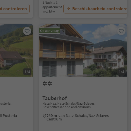
1 Nacht / 1
appartement
d controleren
Beschikbaarheid controleren
Incl. btw
Op aanvraag
1/4
1/4
Tauberhof
usteria,
Natz/Naz, Natz-Schabs/Naz-Sciaves,
Brixen/Bressanone and environs
i Pusteria
240 m
van Natz-Schabs/Naz-Sciaves
Centrum