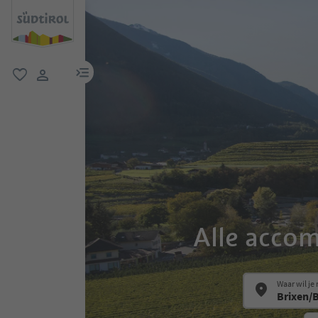
menulink
favoriet
gebruikerslink
Alle acco
Waar wil je