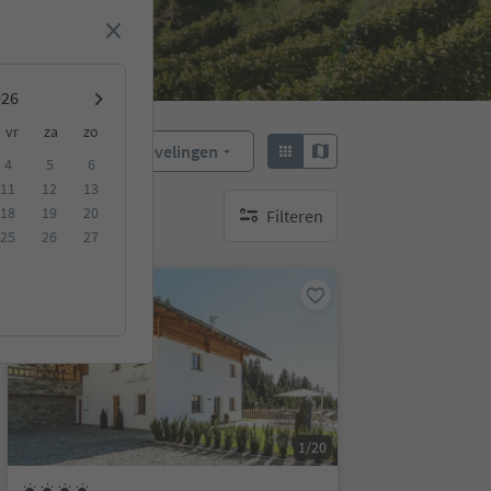
vr
za
zo
Aanbevelingen
Sorteren:
4
5
6
11
12
13
18
19
20
Filteren
geen actieve filters
25
26
27
Op aanvraag
1/20