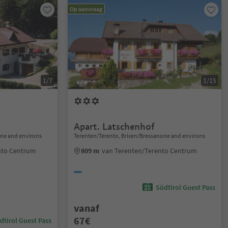
Op aanvraag
1/7
1/15
Apart. Latschenhof
one and environs
Terenten/Terento, Brixen/Bressanone and environs
nto Centrum
809 m
van Terenten/Terento Centrum
Südtirol Guest Pass
vanaf
67€
dtirol Guest Pass