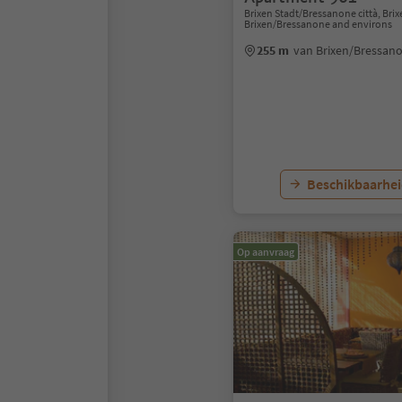
Brixen Stadt/Bressanone città, Bri
Brixen/Bressanone and environs
255 m
van Brixen/Bressan
Beschikbaarhei
Op aanvraag