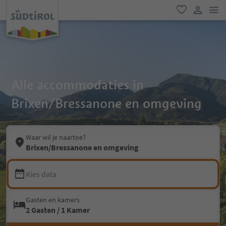
men
favoriet
gebruike
Alle accommodaties in
Brixen/Bressanone en omgeving
Waar wil je naartoe?
Brixen/Bressanone en omgeving
Kies data
Gasten en kamers
2 Gasten / 1 Kamer