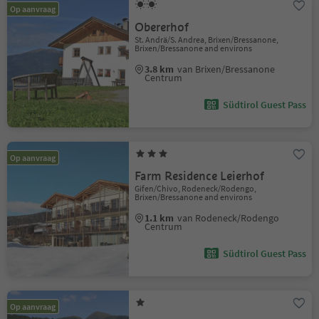
Op aanvraag
Obererhof
St. Andrä/S. Andrea, Brixen/Bressanone,
Brixen/Bressanone and environs
3.8 km
van Brixen/Bressanone
Centrum
Südtirol Guest Pass
Op aanvraag
Farm Residence Leierhof
Gifen/Chivo, Rodeneck/Rodengo,
Brixen/Bressanone and environs
1.1 km
van Rodeneck/Rodengo
Centrum
Südtirol Guest Pass
Op aanvraag