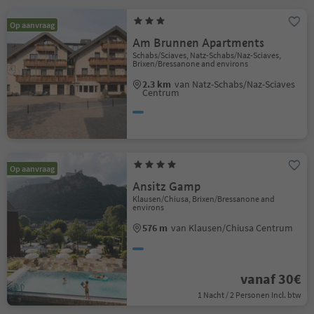
Op aanvraag
Am Brunnen Apartments
Schabs/Sciaves, Natz-Schabs/Naz-Sciaves,
Brixen/Bressanone and environs
2.3 km
van Natz-Schabs/Naz-Sciaves
Centrum
Op aanvraag
Ansitz Gamp
Klausen/Chiusa, Brixen/Bressanone and
environs
576 m
van Klausen/Chiusa Centrum
vanaf 30€
1 Nacht / 2 Personen Incl. btw