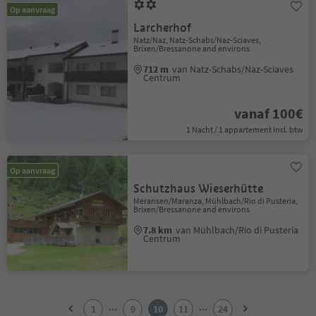
Op aanvraag
Larcherhof
Natz/Naz, Natz-Schabs/Naz-Sciaves,
Brixen/Bressanone and environs
712 m
van Natz-Schabs/Naz-Sciaves
Centrum
vanaf 100€
1 Nacht / 1 appartement Incl. btw
Op aanvraag
Schutzhaus Wieserhütte
Meransen/Maranza, Mühlbach/Rio di Pusteria,
Brixen/Bressanone and environs
7.8 km
van Mühlbach/Rio di Pusteria
Centrum
1
2
...
...
1
9
10
11
24