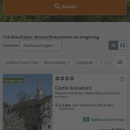
Zoeken
719
Resultaten
- Brixen/Bressanone en omgeving
Aanbevelingen
Sorteren:
Südtirol Guest Pass
Beoordeling
Categorie
Type catering
geen act
Op aanvraag
Castle Gravetsch
Villanders/Villandro, Brixen/Bressanone and
environs
1.3 km
van Villanders/Villandro
Centrum
Südtirol Guest Pass