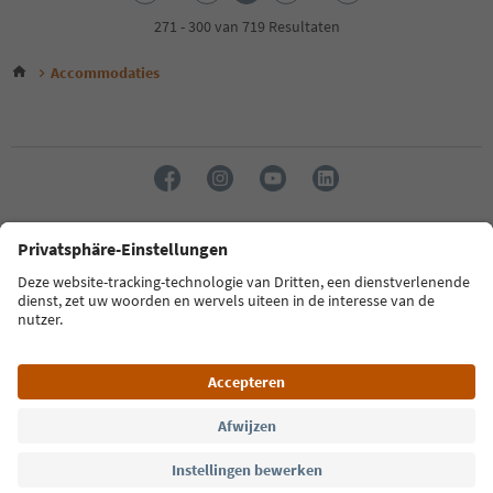
3
4
271 - 300 van 719 Resultaten
5
6
Accommodaties
7
8
9
10
11
12
13
14
Taal: Nederlands
15
16
17
FAQ
Contactgegevens
Pers
MICE
Privacybeleid
18
Algemene voorwaarden
Impressum
Cookiebeleid
19
Over ons
Toegankelijkheid
South Tyrol B2B
20
21
22
23
© 2026 IDM Südtirol
24