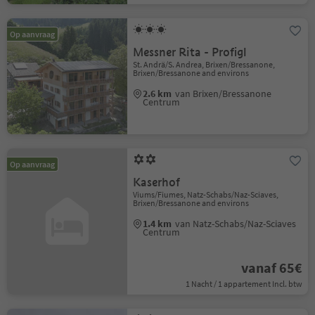
Op aanvraag
Messner Rita - Profigl
St. Andrä/S. Andrea, Brixen/Bressanone,
Brixen/Bressanone and environs
2.6 km
van Brixen/Bressanone
Centrum
Op aanvraag
Kaserhof
Viums/Fiumes, Natz-Schabs/Naz-Sciaves,
Brixen/Bressanone and environs
1.4 km
van Natz-Schabs/Naz-Sciaves
Centrum
vanaf 65€
1 Nacht / 1 appartement Incl. btw