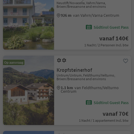
Neustift/Novacella, Vahrn/Varna,
Brixen/Bressanone and environs
926 m
van Vahrn/Varna Centrum
Südtirol Guest Pass
vanaf 140€
1 Nacht / 2 Personen Incl. btw
Op aanvraag
Kropfsteinerhof
Untrum/Untrum, Feldthurns/Velturno,
Brixen/Bressanone and environs
1.1 km
van Feldthurns/Velturno
Centrum
Südtirol Guest Pass
vanaf 70€
1 Nacht / 1 appartement Incl. btw