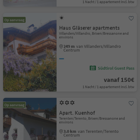
1 Nacht / 1 appartement Incl. btw
Op aanvraag
Haus Gläserer apartments
Villanders/Villandro, Brixen/Bressanone and
environs
249 m
van Villanders/Villandro
Centrum
Südtirol Guest Pass
vanaf 150€
1 Nacht / 1 appartement Incl. btw
Op aanvraag
Apart. Kuenhof
Terenten/Terento, Brixen/Bressanone and
environs
3.0 km
van Terenten/Terento
Centrum