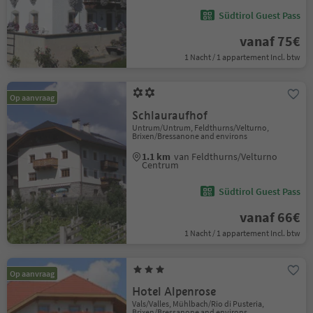
Südtirol Guest Pass
vanaf 75€
1 Nacht / 1 appartement Incl. btw
Op aanvraag
Schlauraufhof
Untrum/Untrum, Feldthurns/Velturno,
Brixen/Bressanone and environs
1.1 km
van Feldthurns/Velturno
Centrum
Südtirol Guest Pass
vanaf 66€
1 Nacht / 1 appartement Incl. btw
Op aanvraag
Hotel Alpenrose
Vals/Valles, Mühlbach/Rio di Pusteria,
Brixen/Bressanone and environs