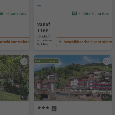
dtirol Guest Pass
Südtirol Guest Pass
vanaf
116€
1 Nacht / 1
appartement
rheid controleren
Beschikbaarheid controleren
Incl. btw
Online te boeken
1/8
1/26
S