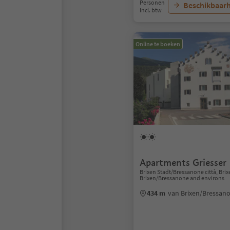
Personen
Beschikbaarh
Incl. btw
Online te boeken
Apartments Griesser
Brixen Stadt/Bressanone città, Bri
Brixen/Bressanone and environs
434 m
van Brixen/Bressan