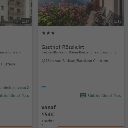
1/24
1/18
Gasthof Rösslwirt
/Bressanone and
Barbian/Barbiano, Brixen/Bressanone and environs
33 m
van Barbian/Barbiano Centrum
 Pusteria
amheidsniveau 2
dtirol Guest Pass
Südtirol Guest Pass
vanaf
154€
1 Nacht /
2