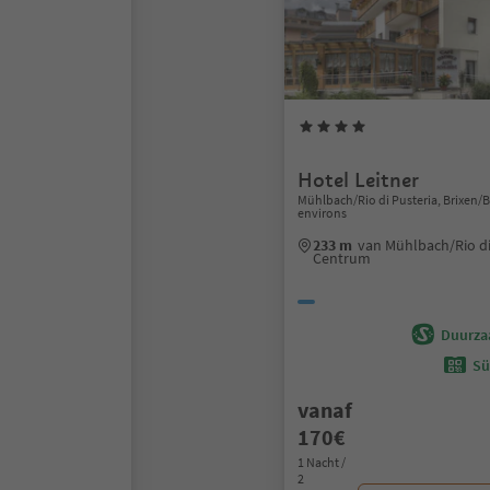
Hotel Leitner
Mühlbach/Rio di Pusteria, Brixen
environs
233 m
van Mühlbach/Rio di
Centrum
Duurza
Sü
vanaf
170€
1 Nacht /
2