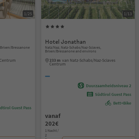
1/25
1/13
Hotel Jonathan
, Brixen/Bressanone
Natz/Naz, Natz-Schabs/Naz-Sciaves,
Brixen/Bressanone and environs
 Centrum
233 m
van Natz-Schabs/Naz-Sciaves
Centrum
Duurzaamheidsniveau 2
Südtirol Guest Pass
Bett+Bike
dtirol Guest Pass
vanaf
202€
1 Nacht /
2