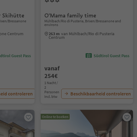
 Skihütte
O'Mama family time
Brixen/Bressanone
Mühlbach/Rio di Pusteria, Brixen/Bressanone and
environs
none Centrum
263 m
van Mühlbach/Rio di Pusteria
Centrum
dtirol Guest Pass
Südtirol Guest Pass
vanaf
254€
1 Nacht /
2
Personen
eid controleren
Beschikbaarheid controleren
Incl. btw
Online te boeken