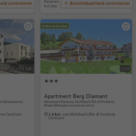
Personen
eid controleren
Beschikbaarheid controleren
Incl. btw
Online te boeken
1/9
1/13
Apartment Berg Diamant
xen/Bressanone,
Meransen/Maranza, Mühlbach/Rio di Pusteria,
Brixen/Bressanone and environs
one Centrum
2.4 km
van Mühlbach/Rio di Pusteria
Centrum