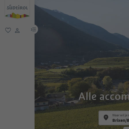
menulink
favoriet
gebruikerslink
Alle acco
Waar wil je