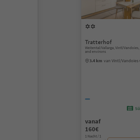
Tratterhof
Weitental/Vallarga, Vintl/Vandoies
and environs
3.4 km
van Vintl/Vandoies
Sü
vanaf
160€
1 Nacht / 1