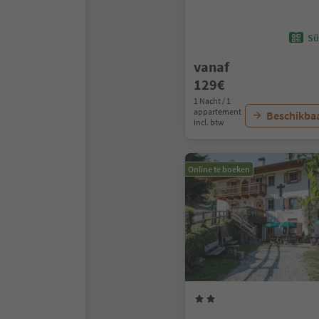
Sü
vanaf
129€
1 Nacht / 1
appartement
Beschikbaa
Incl. btw
Online te boeken