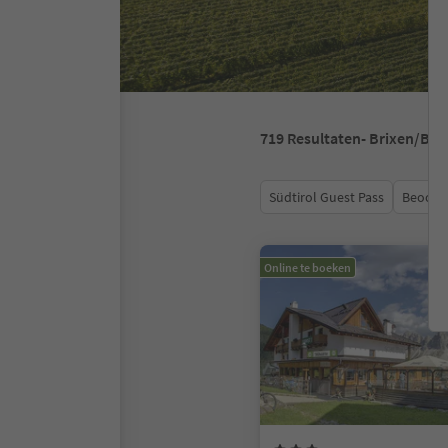
719
Resultaten
- Brixen/Br
Südtirol Guest Pass
Beoord
Online te boeken