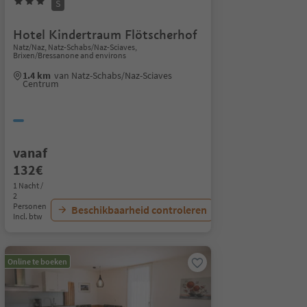
S
Hotel Kindertraum Flötscherhof
Natz/Naz, Natz-Schabs/Naz-Sciaves,
Brixen/Bressanone and environs
1.4 km
van Natz-Schabs/Naz-Sciaves
Centrum
vanaf
132€
1 Nacht /
2
Personen
Beschikbaarheid controleren
Incl. btw
Online te boeken