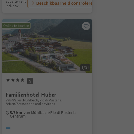
appartement
Beschikbaarheid controleren
Incl. btw
Online te boeken
1/31
S
Familienhotel Huber
Vals/Valles, Mühlbach/Rio di Pusteria,
Brixen/Bressanone and environs
5.7 km
van Mühlbach/Rio di Pusteria
Centrum