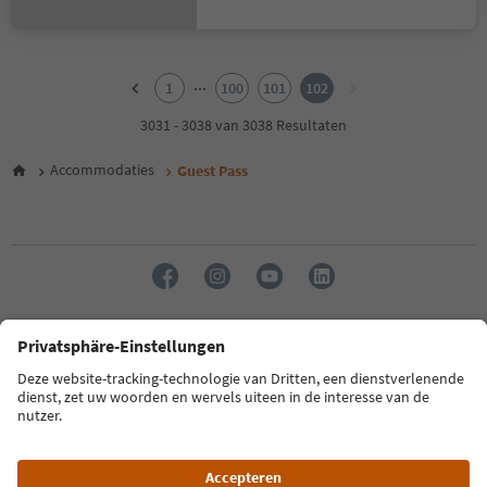
1
2
...
1
100
101
102
3
4
3031 - 3038 van 3038 Resultaten
5
6
Accommodaties
Guest Pass
7
8
9
10
11
12
13
14
Taal: Nederlands
15
16
17
FAQ
Contactgegevens
Pers
MICE
Privacybeleid
18
Algemene voorwaarden
Impressum
Cookiebeleid
19
20
Over ons
Toegankelijkheid
South Tyrol B2B