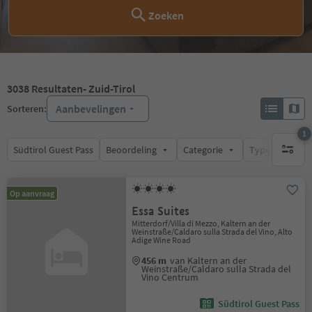
Zoeken
3038
Resultaten
- Zuid-Tirol
Aanbevelingen
Sorteren:
1
Südtirol Guest Pass
Beoordeling
Categorie
Type catering
1 actief 
Op aanvraag
Essa Suites
Mitterdorf/Villa di Mezzo, Kaltern an der
Weinstraße/Caldaro sulla Strada del Vino, Alto
Adige Wine Road
456 m
van Kaltern an der
Weinstraße/Caldaro sulla Strada del
Vino Centrum
Südtirol Guest Pass