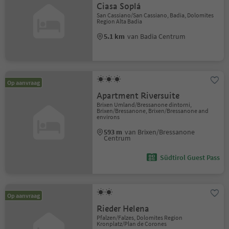
Ciasa Soplá
San Cassiano/San Cassiano, Badia, Dolomites
Region Alta Badia
5.1 km
van Badia Centrum
Op aanvraag
Apartment Riversuite
Brixen Umland/Bressanone dintorni,
Brixen/Bressanone, Brixen/Bressanone and
environs
593 m
van Brixen/Bressanone
Centrum
Südtirol Guest Pass
Op aanvraag
Rieder Helena
Pfalzen/Falzes, Dolomites Region
Kronplatz/Plan de Corones