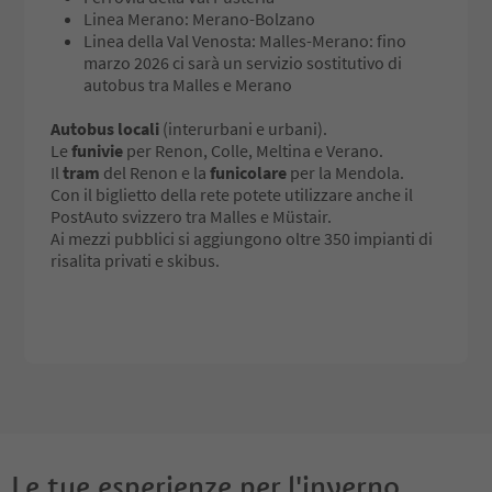
Linea Merano: Merano-Bolzano
Linea della Val Venosta: Malles-Merano: fino
marzo 2026 ci sarà un servizio sostitutivo di
autobus tra Malles e Merano
Autobus locali
(interurbani e urbani).
Le
funivie
per Renon, Colle, Meltina e Verano.
Il
tram
del Renon e la
funicolare
per la Mendola.
Con il biglietto della rete potete utilizzare anche il
PostAuto svizzero tra Malles e Müstair.
Ai mezzi pubblici si aggiungono oltre 350 impianti di
risalita privati e skibus.
Le tue esperienze per l'inverno