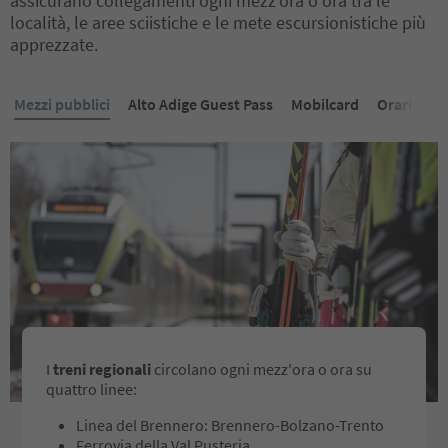
assicurano collegamenti ogni mezz’ora o ora tra le
località, le aree sciistiche e le mete escursionistiche più
apprezzate.
Mezzi pubblici
Alto Adige Guest Pass
Mobilcard
Orari & Ap
I
treni regionali
circolano ogni mezz'ora o ora su
quattro linee:
Linea del Brennero: Brennero-Bolzano-Trento
Ferrovia della Val Pusteria