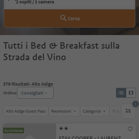
2 ospiti / 1 camera
Cerca
Tutti i Bed & Breakfast sulla
Strada del Vino
376
Risultati
- Alto Adige
Consigliati
Ordina:
1
Alto Adige Guest Pass
Recensioni
Categoria
Trattamento
1 filtro 
Su richiesta
STAY COOPER - LAURENZ