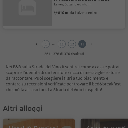
Laives, Bolzano e dintorni
816 m
da Laives centro
1
2
...
1
11
12
13
3
4
361 - 376 di 376 risultati
5
6
Nei B&B sulla Strada del Vino ti sentirai come a casa e potrai
7
scoprire l'identità di un territorio ricco di meraviglie e storie
8
da raccontare. Puoi scegliere i filtri a tuo piacimento e
9
contare su recensioni verificate per trovare il bed&breakfast
10
che più fa al caso tuo. La Strada del Vino ti aspetta!
11
12
13
Altri alloggi