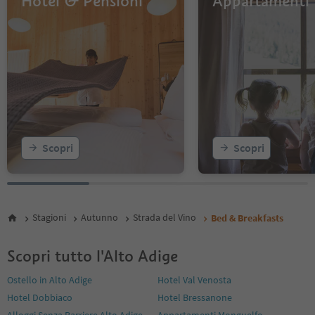
Hotel & Pensioni
Appartamenti
Scopri
Scopri
Stagioni
Autunno
Strada del Vino
Bed & Breakfasts
Scopri tutto l'Alto Adige
Ostello in Alto Adige
Hotel Val Venosta
Hotel Dobbiaco
Hotel Bressanone
Alloggi Senza Barriere Alto Adige
Appartamenti Monguelfo