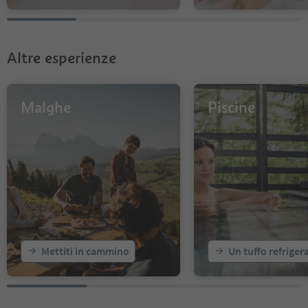
Altre esperienze
Malghe
Piscine
Mettiti in cammino
Un tuffo refriger