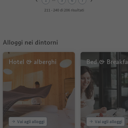
1
5
6
7
3
4
211 - 240 di 206 risultati
5
6
7
Alloggi nei dintorni
Hotel & alberghi
Bed & Breakfa
Vai agli alloggi
Vai agli alloggi