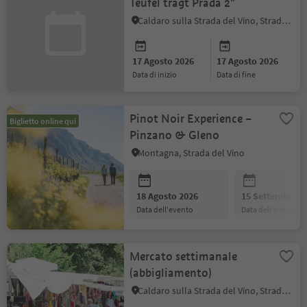
Teufel trägt Prada 2"
Caldaro sulla Strada del Vino, Strada del Vino
17 Agosto 2026
17 Agosto 2026
data di inizio
data di fine
Pinot Noir Experience –
Biglietto online qui
Pinzano & Gleno
Montagna, Strada del Vino
18 Agosto 2026
15 Settembre 2
data dell'evento
data dell'evento
Mercato settimanale
(abbigliamento)
Caldaro sulla Strada del Vino, Strada del Vino