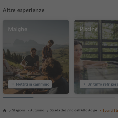
Altre esperienze
Malghe
Piscine
Mettiti in cammino
Un tuffo refriger
Stagioni
Autunno
Strada del Vino dell'Alto Adige
Eventi St