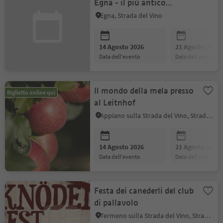
Egna - il più antico
mercato del Tirolo
Egna, Strada del Vino
14 Agosto 2026
21 Agosto 2026
data dell'evento
data dell'evento
Il mondo della mela presso
Biglietto online qui
al Leitnhof
Appiano sulla Strada del Vino, Strada del Vino
14 Agosto 2026
21 Agosto 2026
data dell'evento
data dell'evento
Festa dei canederli del club
di pallavolo
Termeno sulla Strada del Vino, Strada del Vino