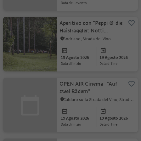
data dell'evento
Aperitivo con "Peppi & die
Haislraggler: Notti
d'estate ad Andriano 2026
Andriano, Strada del Vino
19 Agosto 2026
19 Agosto 2026
data di inizio
data di fine
OPEN AIR Cinema -"Auf
zwei Rädern"
Caldaro sulla Strada del Vino, Strada del Vino
19 Agosto 2026
19 Agosto 2026
data di inizio
data di fine