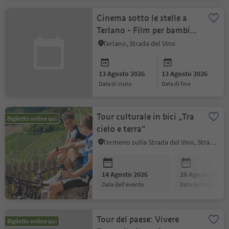
Cinema sotto le stelle a
Terlano - Film per bambini
- in lingua tedesca
Terlano, Strada del Vino
13 Agosto 2026
13 Agosto 2026
data di inizio
data di fine
Tour culturale in bici „Tra
Biglietto online qui
cielo e terra“
Termeno sulla Strada del Vino, Strada del Vino
14 Agosto 2026
28 Agosto 2026
data dell'evento
data dell'evento
Tour del paese: Vivere
Biglietto online qui