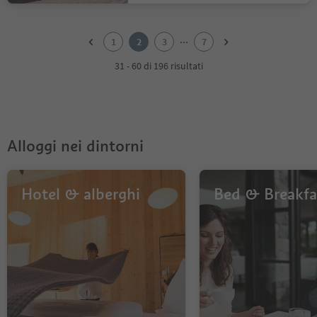
1
2
...
1
2
3
7
3
4
31 - 60 di 196 risultati
5
6
7
Alloggi nei dintorni
Hotel & alberghi
Bed & Breakfa