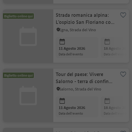
Strada romanica alpina:
Biglietto online qui
L’ospizio San Floriano con
il suo misterioso passato
Egna, Strada del Vino
11 Agosto 2026
18 Agosto 2026
data dell'evento
data dell'evento
Tour del paese: Vivere
Biglietto online qui
Salorno - terra di confine e
tempi illustri
Salorno, Strada del Vino
11 Agosto 2026
18 Agosto 2026
data dell'evento
data dell'evento