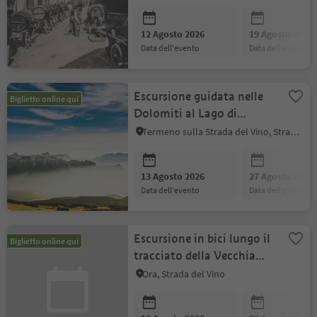
12 Agosto 2026
19 Agosto 2026
data dell'evento
data dell'evento
Escursione guidata nelle
Biglietto online qui
Dolomiti al Lago di
Carezza e Sentiero delle
Termeno sulla Strada del Vino, Strada del Vino
Perle
13 Agosto 2026
27 Agosto 2026
data dell'evento
data dell'evento
Escursione in bici lungo il
Biglietto online qui
tracciato della Vecchia
Ferrovia della Val di
Ora, Strada del Vino
Fiemme