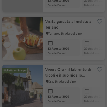
13 Agosto 2026
20 Agosto 2026
data dell'evento
data dell'evento
Visita guidata al meleto a
Terlano
Terlano, Strada del Vino
13 Agosto 2026
20 Agosto 2026
data dell'evento
data dell'evento
Vivere Ora - il labirinto di
Biglietto online qui
vicoli e il suo gioello
rosso, il Lagrein
Ora, Strada del Vino
13 Agosto 2026
20 Agosto 2026
data dell'evento
data dell'evento