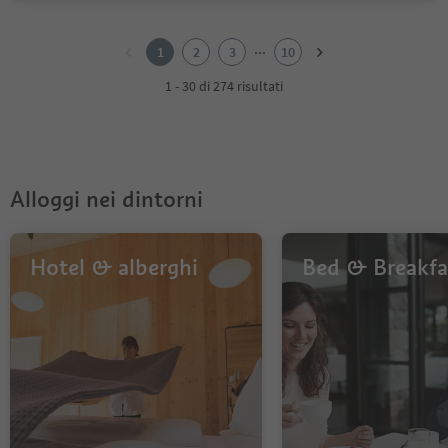
1
2
...
1
2
3
10
3
4
1 - 30 di 274 risultati
5
6
7
8
9
Alloggi nei dintorni
10
Hotel & alberghi
Bed & Breakfa