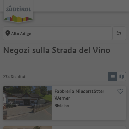
Alto Adige
nessun f
Negozi sulla Strada del Vino
274
Risultati
Fabbreria Niederstätter
Werner
Aldino