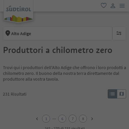
men
favoriti
user lin
Alto Adige
nessun f
Produttori a chilometro zero
Trovi qui i produttori dell'Alto Adige che offrono i loro prodotti a
chilometro zero. Il buono della nostra terra direttamente dal
produttore alla vostra tavola.
231
Risultati
1
2
...
1
6
7
8
3
4
241 - 270 di 231 risultati