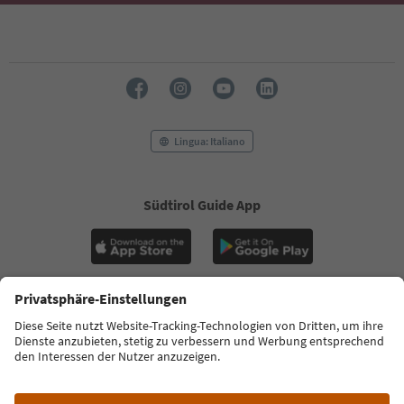
Lingua: Italiano
Südtirol Guide App
FAQ
Contatti
Press
MICE
Privacy Policy
Termini e condizioni
Crediti
Cookie Policy
Film commission
Chi siamo
Dichiarazione di accessibilità
Alto Adige B2B