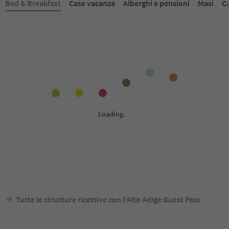
Bed & Breakfast
Case vacanza
Alberghi e pensioni
Masi
C
Tutte le strutture ricettive con l'Alto Adige Guest Pass