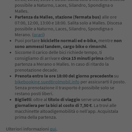
possibile a Naturno, Laces, Silandro, Spondigna o
Malles.
Partenza da Malles, stazione (fermata bus)
alle ore
07:00, 12:00, 13:00 e 18:00. Salita solo a Malles. Discesa
possibile a Naturno, Laces, Silandro, Spondigna o
Merano. (
orari
)
Puoi portare
biciclette normali ed e-bike,
mentre
non
sono ammessi tandem, cargo bike o rimorchi
.
Siccome il carico delle bici richiede tempo, ti
consigliamo di arrivare
circa 15 minuti prima
della
partenza a Merano o Malles. In caso di ritardo la
prenotazione decade.
Prenota entro le ore 18:00 del giorno precedente
su
bikebooking.suedtirolmobil.info
per assicurarti il posto.
Senza prenotazione il trasporto è possibile solo se
restano posti liberi.
Biglietti
: oltre al
titolo di viaggio
serve una
carta
giornaliera per la bici al costo di 7,50 €
. La trovi alle
macchinette altoadigemobilità o nell’app. Acquistala
prima della partenza.
Ulteriori informazioni
qui
.