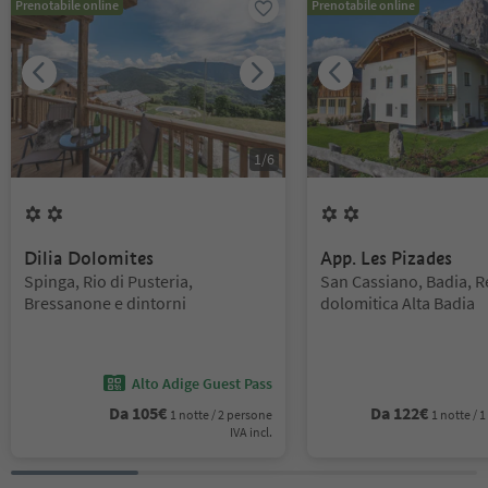
Prenotabile online
Prenotabile online
1
/
6
2
Fiori
2
Fiori
Dilia Dolomites
App. Les Pizades
Posizione:
Posizione:
Spinga, Rio di Pusteria,
San Cassiano, Badia, 
Bressanone e dintorni
dolomitica Alta Badia
Alto Adige Guest Pass
Da
105
€
Da
122
€
1 notte / 2 persone
1 notte /
IVA incl.