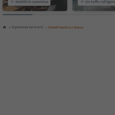
Mettiti in cammino
Un tuffo refriger
24
25
26
27
28
Esperienze ed eventi
Eventi musica e danza
29
30