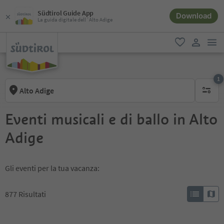
Südtirol Guide App
Download
La guida digitale dell´Alto Adige
men
favoriti
user lin
1
Alto Adige
1 filtro 
Eventi musicali e di ballo in Alto
Adige
Gli eventi per la tua vacanza:
877
Risultati
1