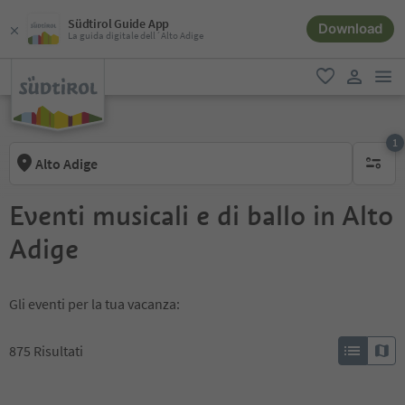
Südtirol Guide App
Download
La guida digitale dell´Alto Adige
men
favoriti
user lin
1
Alto Adige
1 filtro 
Eventi musicali e di ballo in Alto
Adige
Gli eventi per la tua vacanza:
875
Risultati
1