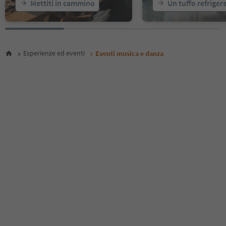
Mettiti in cammino
Un tuffo refriger
24
25
26
27
28
Esperienze ed eventi
Eventi musica e danza
29
30