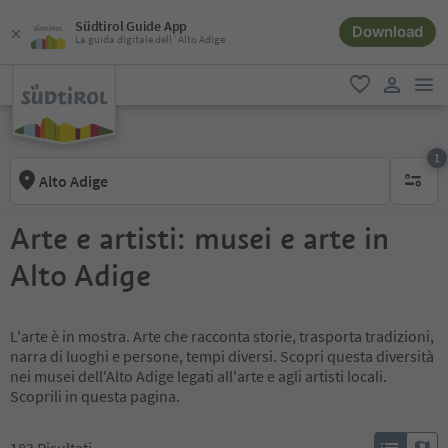
Südtirol Guide App
Download
La guida digitale dell´Alto Adige
men
favoriti
user lin
1
Alto Adige
1 filtro 
Arte e artisti: musei e arte in
Alto Adige
L'arte è in mostra. Arte che racconta storie, trasporta tradizioni,
narra di luoghi e persone, tempi diversi. Scopri questa diversità
nei musei dell'Alto Adige legati all'arte e agli artisti locali.
Scoprili in questa pagina.