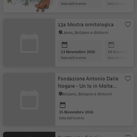
data dell'evento
data dell'evento
13a Mostra ornitologica
Laives, Bolzano e dintorni
13 Novembre 2026
14 Novembre 2
data dell'evento
data dell'evento
Fondazione Antonio Dalle
Nogare - Un Io in Molte
Forme
Bolzano, Bolzano e dintorni
15 Novembre 2026
data dell'evento