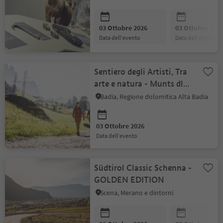
03 Ottobre 2026
03 Ottobre 202
data dell'evento
data dell'evento
Sentiero degli Artisti, Tra
arte e natura - Munts dl
Altonn
Badia, Regione dolomitica Alta Badia
03 Ottobre 2026
data dell'evento
Südtirol Classic Schenna -
GOLDEN EDITION
Scena, Merano e dintorni