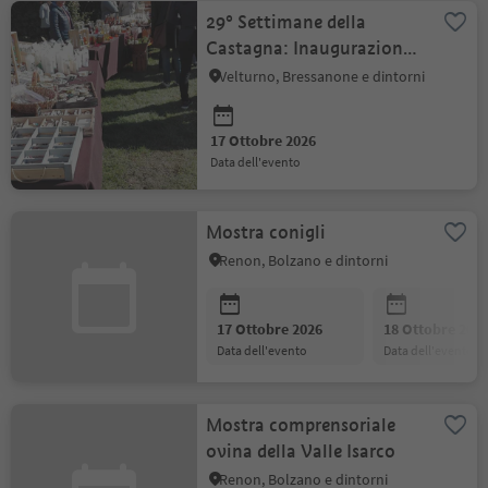
29° Settimane della
Castagna: Inaugurazione
con Mercato del Törggelen
Velturno, Bressanone e dintorni
17 Ottobre 2026
data dell'evento
Mostra conigli
Renon, Bolzano e dintorni
17 Ottobre 2026
18 Ottobre 202
data dell'evento
data dell'evento
Mostra comprensoriale
ovina della Valle Isarco
Renon, Bolzano e dintorni