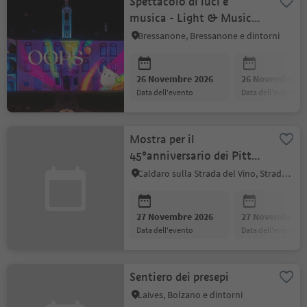
Spettacolo di luci e
musica - Light & Music
Show Hofburg
Bressanone, Bressanone e dintorni
26 Novembre 2026
26 Novembre 2
data dell'evento
data dell'evento
Mostra per il
45°anniversario dei Pittori
Amatoriali di Caldaro
Caldaro sulla Strada del Vino, Strada del Vino
27 Novembre 2026
27 Novembre 2
data dell'evento
data dell'evento
Sentiero dei presepi
Laives, Bolzano e dintorni