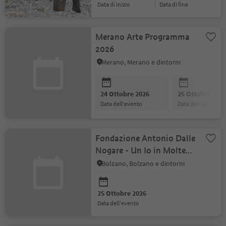
data di inizio
data di fine
Merano Arte Programma
2026
Merano, Merano e dintorni
24 Ottobre 2026
25 Ottobre 202
data dell'evento
data dell'evento
Fondazione Antonio Dalle
Nogare - Un Io in Molte
Forme
Bolzano, Bolzano e dintorni
25 Ottobre 2026
data dell'evento