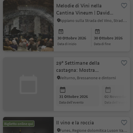
Melodie di Vini nella
Cantina Vineum | David
Frank & Marc Perin
Appiano sulla Strada del Vino, Strada del Vino
30 Ottobre 2026
30 Ottobre 2026
data di inizio
data di fine
29° Settimane della
castagna: Mostra
autunnale
Velturno, Bressanone e dintorni
31 Ottobre 2026
02 Novembre 2
data dell'evento
data dell'evento
Il vino e la roccia
Biglietto online qui
Funes, Regione dolomitica Luson Val di Funes