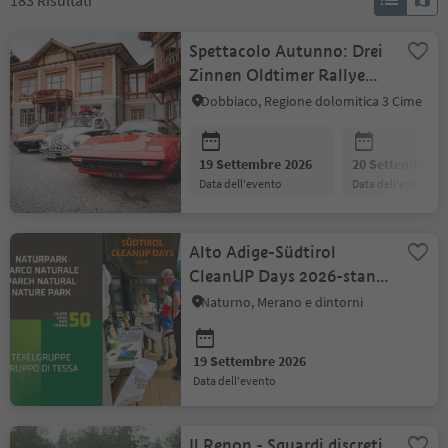
183
Risultati
Spettacolo Autunno: Drei
Zinnen Oldtimer Rallye
7,0
Dobbiaco, Regione dolomitica 3 Cime
19 Settembre 2026
20 Settembre 2
data dell'evento
data dell'evento
Alto Adige-Südtirol
CleanUP Days 2026-stand
informativo presso il
Naturno, Merano e dintorni
centro visite
19 Settembre 2026
data dell'evento
Il Renon - Sguardi discreti,