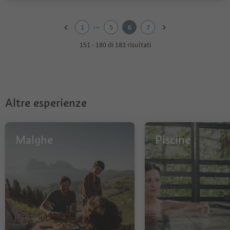
1
2
...
1
5
6
7
3
4
151 - 180 di 183 risultati
5
6
7
Altre esperienze
Malghe
Piscine